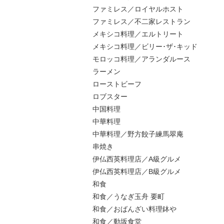
ファミレス／ロイヤルホスト
ファミレス／不二家レストラン
メキシコ料理／エルトリート
メキシコ料理／ビリー･ザ･キッド
モロッコ料理／アランダルース
ラーメン
ローストビーフ
ロブスター
中国料理
中華料理
中華料理／野方餃子練馬翠庵
串焼き
伊仏西英料理店／A級グルメ
伊仏西英料理店／B級グルメ
和食
和食／うなぎ玉舟 要町
和食／おばんざい料理鉢や
和食／動坂食堂