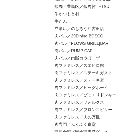
焼肉／豊島区／焼肉哲TETSU
牛かつもと村
牛たん
立喰い／のじろう江古田店
肉バル／29Dining BOSCO
肉バル／FLOWS GRILL|BAR
肉バル／RUMP CAP
肉バル／肉賊カウぼーず
肉ファミレス／スエヒロ館
肉ファミレス／ステーキガスト
肉ファミレス／ステーキ宮
肉ファミレス／ビッグボーイ
肉ファミレス／びっくりドンキー
肉ファミレス／フォルクス
肉ファミレス／ブロンコビリー
肉ファミレス／肉の万世
肉専門／ふくふく食堂
議員会館／国会議事堂グルメ