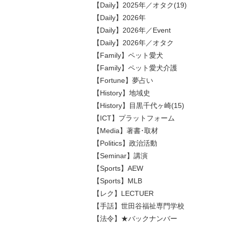
【Daily】2025年／オタク(19)
【Daily】2026年
【Daily】2026年／Event
【Daily】2026年／オタク
【Family】ペット愛犬
【Family】ペット愛犬介護
【Fortune】夢占い
【History】地域史
【History】目黒千代ヶ崎(15)
【ICT】プラットフォーム
【Media】著書･取材
【Politics】政治活動
【Seminar】講演
【Sports】AEW
【Sports】MLB
【レク】LECTUER
【手話】世田谷福祉専門学校
【法令】★バックナンバー