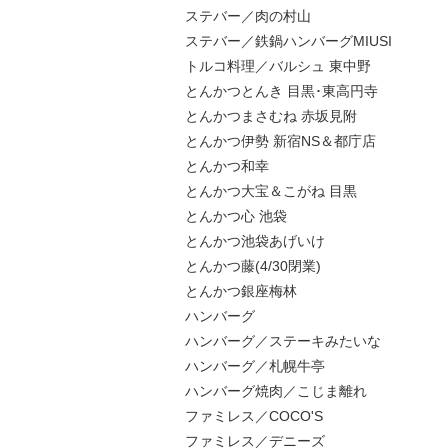
ステバー／肉の村山
ステバー／鉄鍋ハンバーグMIUSI
トルコ料理／バルシュ 東中野
とんかつとんき 目黒･東高円寺
とんかつまさむね 赤坂見附
とんかつ伊勢 新宿NS＆都庁店
とんかつ和幸
とんかつ大宝＆こがね 目黒
とんかつ心 池袋
とんかつ池袋あげいけ
とんかつ藤(4/30閉業)
とんかつ銀座梅林
ハンバーグ
ハンバーグ／ステーキみたいな
ハンバーグ／札幌牛亭
ハンバーグ焼肉／こじま離れ
ファミレス／COCO'S
ファミレス／デニーズ