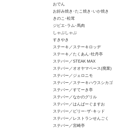
おでん
お好み焼き･たこ焼き･いか焼き
きのこ･松茸
ジビエ･ラム･馬肉
しゃぶしゃぶ
すきやき
ステーキ／ステーキロッヂ
ステーキ／たくあん･牡丹亭
ステバー／STEAK MAX
ステバー／オオヤマベース(廃業)
ステバー／ジェロニモ
ステバー／ステーキハウスシカゴ
ステバー／すてーき亭
ステバー／なかのグリル
ステバー／はんばーぐますお
ステバー／ビリー･ザ･キッド
ステバー／レストランせんごく
ステバー／宮崎亭