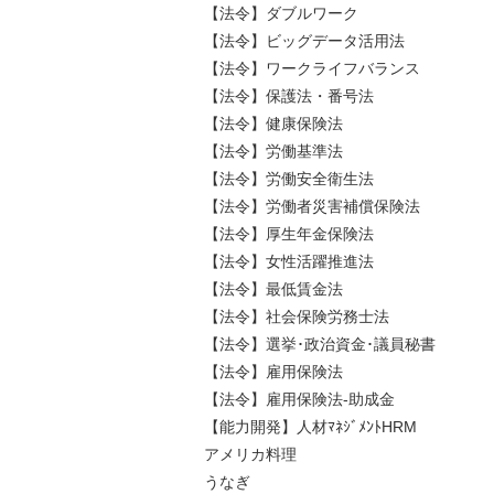
【法令】ダブルワーク
【法令】ビッグデータ活用法
【法令】ワークライフバランス
【法令】保護法・番号法
【法令】健康保険法
【法令】労働基準法
【法令】労働安全衛生法
【法令】労働者災害補償保険法
【法令】厚生年金保険法
【法令】女性活躍推進法
【法令】最低賃金法
【法令】社会保険労務士法
【法令】選挙･政治資金･議員秘書
【法令】雇用保険法
【法令】雇用保険法-助成金
【能力開発】人材ﾏﾈｼﾞﾒﾝﾄHRM
アメリカ料理
うなぎ