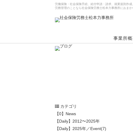
労働保険・社会保険手続、給付申請・請求、就業規則作成
労務管理のことなら社会保険労務士松本力事務所におまか
事業所概
カテゴリ
【0】News
【Daily】2012〜2025年
【Daily】2025年／Event(7)