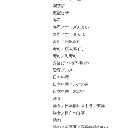
喫茶店
宅配ピザ
寿司
寿司／すしざんまい
寿司／すしまみれ
寿司／回転寿司
寿司／桃太郎すし
寿司／町寿司
弁当(デパ地下/駅弁)
愛専グルメ
日本料理
日本料理／かごの屋
日本料理／木曽路
洋食
洋食／日本橋レストラン東洋
洋食／目白旬香亭
焼肉
焼肉／中野区／深谷牛焼肉Kan