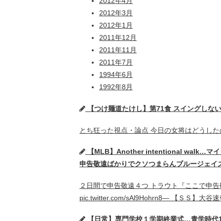
2012年4月
2012年3月
2012年1月
2011年12月
2011年11月
2011年7月
1994年6月
1992年8月
【つけ麺道たけし】第71食 スイングしない会話 ★
とち狂った視点・論点 今日の女将はどうしたのかな
【MLB】Another intentiona
申告敬遠ばかりでクソつまらんブルージェイズ戦 ★2
２日間で申告敬遠４つ トラウト『ここで申告
pic.twitter.com/sAl9Hohrn8— 【ＳＳ】
【日常】専門学校１学期終業式…青学時代1993年