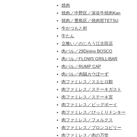
焼肉
焼肉／中野区／深谷牛焼肉Kan
焼肉／豊島区／焼肉哲TETSU
牛かつもと村
牛たん
立喰い／のじろう江古田店
肉バル／29Dining BOSCO
肉バル／FLOWS GRILL|BAR
肉バル／RUMP CAP
肉バル／肉賊カウぼーず
肉ファミレス／スエヒロ館
肉ファミレス／ステーキガスト
肉ファミレス／ステーキ宮
肉ファミレス／ビッグボーイ
肉ファミレス／びっくりドンキー
肉ファミレス／フォルクス
肉ファミレス／ブロンコビリー
肉ファミレス／肉の万世