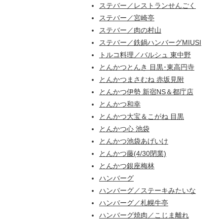
ステバー／レストランせんごく
ステバー／宮崎亭
ステバー／肉の村山
ステバー／鉄鍋ハンバーグMIUSI
トルコ料理／バルシュ 東中野
とんかつとんき 目黒･東高円寺
とんかつまさむね 赤坂見附
とんかつ伊勢 新宿NS＆都庁店
とんかつ和幸
とんかつ大宝＆こがね 目黒
とんかつ心 池袋
とんかつ池袋あげいけ
とんかつ藤(4/30閉業)
とんかつ銀座梅林
ハンバーグ
ハンバーグ／ステーキみたいな
ハンバーグ／札幌牛亭
ハンバーグ焼肉／こじま離れ