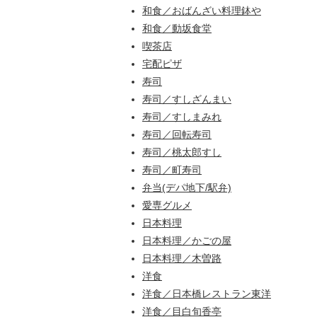
和食／おばんざい料理鉢や
和食／動坂食堂
喫茶店
宅配ピザ
寿司
寿司／すしざんまい
寿司／すしまみれ
寿司／回転寿司
寿司／桃太郎すし
寿司／町寿司
弁当(デパ地下/駅弁)
愛専グルメ
日本料理
日本料理／かごの屋
日本料理／木曽路
洋食
洋食／日本橋レストラン東洋
洋食／目白旬香亭