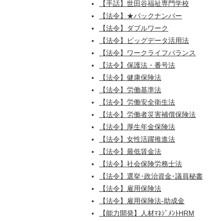
【手話】世田谷福祉専門学校
【法令】★バックナンバー
【法令】ダブルワーク
【法令】ビッグデータ活用法
【法令】ワークライフバランス
【法令】保護法・番号法
【法令】健康保険法
【法令】労働基準法
【法令】労働安全衛生法
【法令】労働者災害補償保険法
【法令】厚生年金保険法
【法令】女性活躍推進法
【法令】最低賃金法
【法令】社会保険労務士法
【法令】選挙･政治資金･議員秘書
【法令】雇用保険法
【法令】雇用保険法-助成金
【能力開発】人材ﾏﾈｼﾞﾒﾝﾄHRM