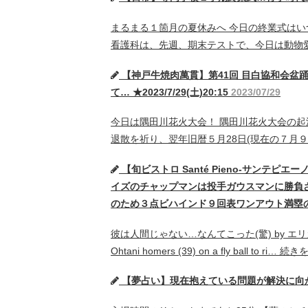
まるまる１箇月の夏休みへ 今日の終業式は
看護科は、先週、期末テストで、今日は動物
【神戸牛焼肉萬貫】第41回 目白協和会盆
て… ★2023/7/29(土)20:15
2023/07/29
今日は隅田川花火大会！ 隅田川花火大会の起源
退散を祈り、翌年旧暦５月28日(現在の７月
【旬ビストロ Santé Pieno-サンテピエーノ-】第27回 
イズのチャップマンは投手ガウスマンに勝負
のため３点ビハインド９回表ワンアウト満塁のチャン
彼は人間じゃない…なんてこった(驚) by エリカ 39号
Ohtani homers (39) on a fly ball to ri…
続き
【夢占い】現在抱えている問題が解決に向かうこ