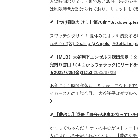
入場時間のリミットまであと25分 【夢のシ
は制限時間が設けられており、リミットまで残
【つけ麺道たけし】第70食 “Sit down,pl
スワッテクダサイ！ 夏休みにオレを誘惑する
れそうだ(苦) Dealing @Angels | #GoHalos pi
【MLB】大谷翔平エンゼルス残留決定！タ
完封９勝目！(４回からウォラックにリードを任
★2023/7/28(金)11:53
2023/07/28
不覚にも１時間寝落ち…９回表１アウトまでは
イガースとの１試合目。 大谷翔平はダブルヘ
【夢占い】逆夢「自分が秘事を持っている夢」 ★2
かまってちゃんだ！ オレの本心がストレート
人にはむしろ干渉されたくない。 【夢のシ