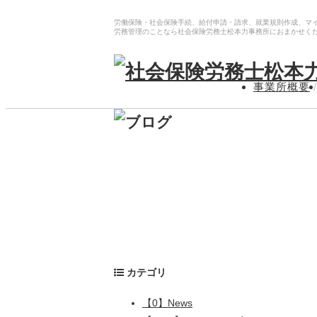
労働保険・社会保険手続、給付申請・請求、就業規則作成、マ
労務管理のことなら社会保険労務士松本力事務所におまかせく
事業所概要
/
カテゴリ
【0】News