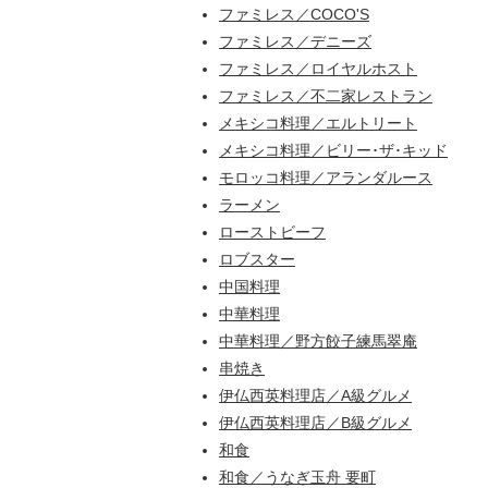
ファミレス／COCO'S
ファミレス／デニーズ
ファミレス／ロイヤルホスト
ファミレス／不二家レストラン
メキシコ料理／エルトリート
メキシコ料理／ビリー･ザ･キッド
モロッコ料理／アランダルース
ラーメン
ローストビーフ
ロブスター
中国料理
中華料理
中華料理／野方餃子練馬翠庵
串焼き
伊仏西英料理店／A級グルメ
伊仏西英料理店／B級グルメ
和食
和食／うなぎ玉舟 要町