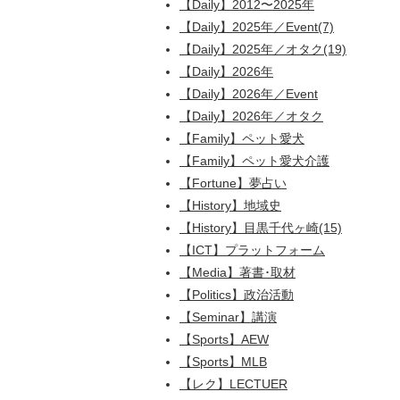
【Daily】2012〜2025年
【Daily】2025年／Event(7)
【Daily】2025年／オタク(19)
【Daily】2026年
【Daily】2026年／Event
【Daily】2026年／オタク
【Family】ペット愛犬
【Family】ペット愛犬介護
【Fortune】夢占い
【History】地域史
【History】目黒千代ヶ崎(15)
【ICT】プラットフォーム
【Media】著書･取材
【Politics】政治活動
【Seminar】講演
【Sports】AEW
【Sports】MLB
【レク】LECTUER