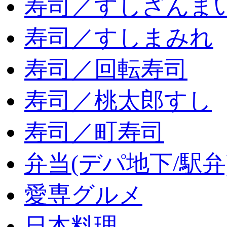
寿司／すしざんま
寿司／すしまみれ
寿司／回転寿司
寿司／桃太郎すし
寿司／町寿司
弁当(デパ地下/駅弁
愛専グルメ
日本料理