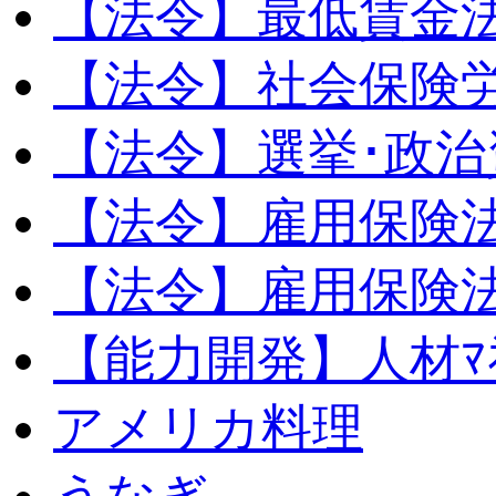
【法令】最低賃金
【法令】社会保険
【法令】選挙･政治
【法令】雇用保険
【法令】雇用保険法
【能力開発】人材ﾏﾈｼ
アメリカ料理