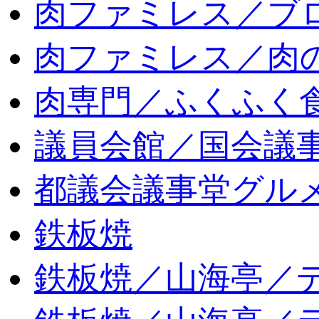
肉ファミレス／ブ
肉ファミレス／肉
肉専門／ふくふく
議員会館／国会議
都議会議事堂グル
鉄板焼
鉄板焼／山海亭／