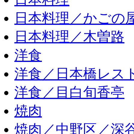
日本料理／かごの
日本料理／木曽路
洋食
洋食／日本橋レス
洋食／目白旬香亭
焼肉
焼肉／中野区／深谷