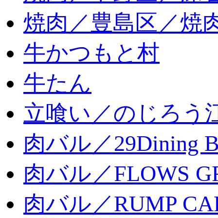
焼肉／豊島区／焼肉
牛かつもと村
牛たん
立喰い／のじろう
肉バル／29Dining 
肉バル／FLOWS GR
肉バル／RUMP CA