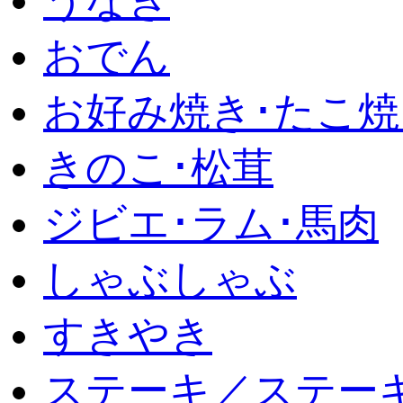
うなぎ
おでん
お好み焼き･たこ焼
きのこ･松茸
ジビエ･ラム･馬肉
しゃぶしゃぶ
すきやき
ステーキ／ステー