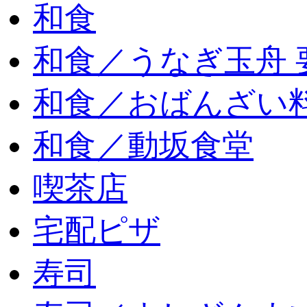
和食
和食／うなぎ玉舟 
和食／おばんざい
和食／動坂食堂
喫茶店
宅配ピザ
寿司