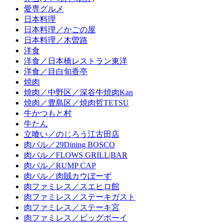
愛専グルメ
日本料理
日本料理／かごの屋
日本料理／木曽路
洋食
洋食／日本橋レストラン東洋
洋食／目白旬香亭
焼肉
焼肉／中野区／深谷牛焼肉Kan
焼肉／豊島区／焼肉哲TETSU
牛かつもと村
牛たん
立喰い／のじろう江古田店
肉バル／29Dining BOSCO
肉バル／FLOWS GRILL|BAR
肉バル／RUMP CAP
肉バル／肉賊カウぼーず
肉ファミレス／スエヒロ館
肉ファミレス／ステーキガスト
肉ファミレス／ステーキ宮
肉ファミレス／ビッグボーイ