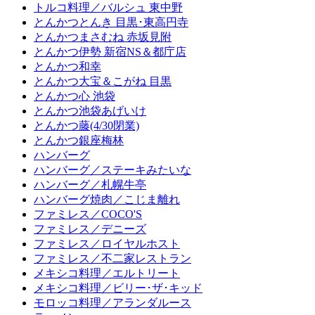
トルコ料理／バルシュ 東中野
とんかつとんき 目黒･東高円寺
とんかつまさむね 赤坂見附
とんかつ伊勢 新宿NS＆都庁店
とんかつ和幸
とんかつ大宝＆こがね 目黒
とんかつ心 池袋
とんかつ池袋あげいけ
とんかつ藤(4/30閉業)
とんかつ銀座梅林
ハンバーグ
ハンバーグ／ステーキみたいな
ハンバーグ／札幌牛亭
ハンバーグ焼肉／こじま離れ
ファミレス／COCO'S
ファミレス／デニーズ
ファミレス／ロイヤルホスト
ファミレス／不二家レストラン
メキシコ料理／エルトリート
メキシコ料理／ビリー･ザ･キッド
モロッコ料理／アランダルース