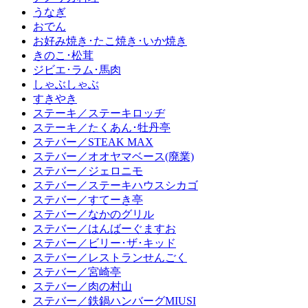
うなぎ
おでん
お好み焼き･たこ焼き･いか焼き
きのこ･松茸
ジビエ･ラム･馬肉
しゃぶしゃぶ
すきやき
ステーキ／ステーキロッヂ
ステーキ／たくあん･牡丹亭
ステバー／STEAK MAX
ステバー／オオヤマベース(廃業)
ステバー／ジェロニモ
ステバー／ステーキハウスシカゴ
ステバー／すてーき亭
ステバー／なかのグリル
ステバー／はんばーぐますお
ステバー／ビリー･ザ･キッド
ステバー／レストランせんごく
ステバー／宮崎亭
ステバー／肉の村山
ステバー／鉄鍋ハンバーグMIUSI