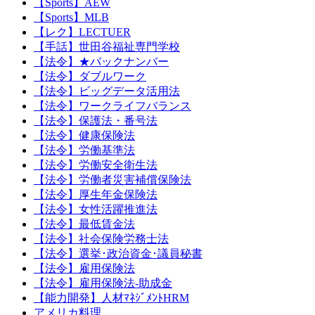
【Sports】AEW
【Sports】MLB
【レク】LECTUER
【手話】世田谷福祉専門学校
【法令】★バックナンバー
【法令】ダブルワーク
【法令】ビッグデータ活用法
【法令】ワークライフバランス
【法令】保護法・番号法
【法令】健康保険法
【法令】労働基準法
【法令】労働安全衛生法
【法令】労働者災害補償保険法
【法令】厚生年金保険法
【法令】女性活躍推進法
【法令】最低賃金法
【法令】社会保険労務士法
【法令】選挙･政治資金･議員秘書
【法令】雇用保険法
【法令】雇用保険法-助成金
【能力開発】人材ﾏﾈｼﾞﾒﾝﾄHRM
アメリカ料理