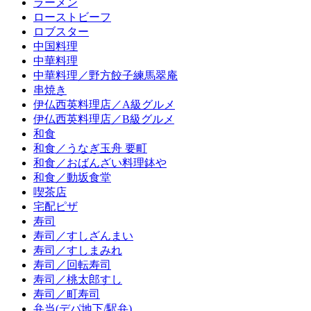
ラーメン
ローストビーフ
ロブスター
中国料理
中華料理
中華料理／野方餃子練馬翠庵
串焼き
伊仏西英料理店／A級グルメ
伊仏西英料理店／B級グルメ
和食
和食／うなぎ玉舟 要町
和食／おばんざい料理鉢や
和食／動坂食堂
喫茶店
宅配ピザ
寿司
寿司／すしざんまい
寿司／すしまみれ
寿司／回転寿司
寿司／桃太郎すし
寿司／町寿司
弁当(デパ地下/駅弁)