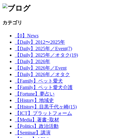
カテゴリ
【0】News
【Daily】2012〜2025年
【Daily】2025年／Event(7)
【Daily】2025年／オタク(19)
【Daily】2026年
【Daily】2026年／Event
【Daily】2026年／オタク
【Family】ペット愛犬
【Family】ペット愛犬介護
【Fortune】夢占い
【History】地域史
【History】目黒千代ヶ崎(15)
【ICT】プラットフォーム
【Media】著書･取材
【Politics】政治活動
【Seminar】講演