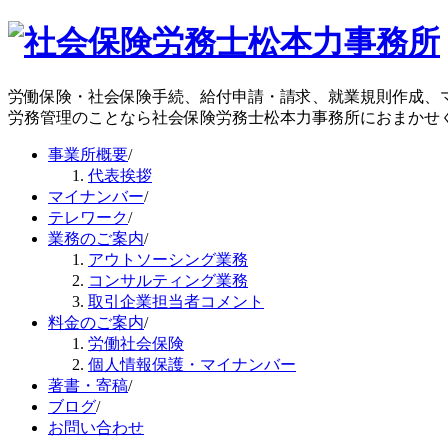
労働保険・社会保険手続、給付申請・請求、就業規則作成、
労務管理のことなら社会保険労務士松本力事務所におまかせ
事業所概要
/
代表挨拶
マイナンバー
/
テレワーク
/
業務のご案内
/
アウトソーシング業務
コンサルティング業務
取引企業担当者コメント
料金のご案内
/
労働社会保険
個人情報保護・マイナンバー
著書・寄稿
/
ブログ
/
お問い合わせ