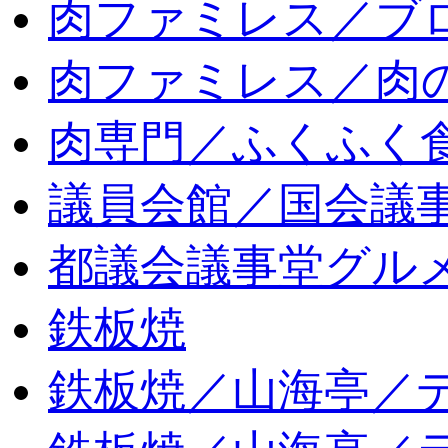
肉ファミレス／ブ
肉ファミレス／肉
肉専門／ふくふく
議員会館／国会議
都議会議事堂グル
鉄板焼
鉄板焼／山海亭／