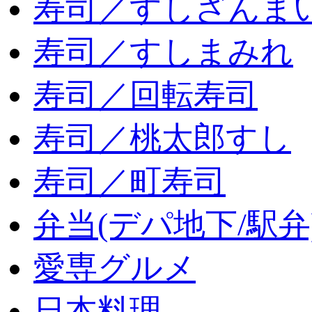
寿司／すしざんま
寿司／すしまみれ
寿司／回転寿司
寿司／桃太郎すし
寿司／町寿司
弁当(デパ地下/駅弁
愛専グルメ
日本料理