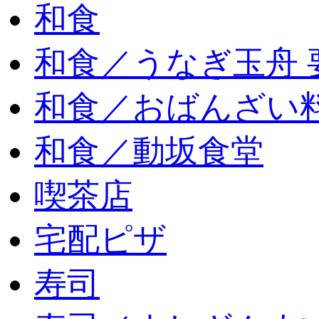
和食
和食／うなぎ玉舟 
和食／おばんざい
和食／動坂食堂
喫茶店
宅配ピザ
寿司