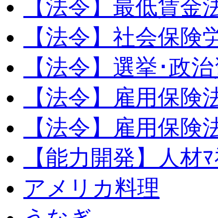
【法令】最低賃金
【法令】社会保険
【法令】選挙･政治
【法令】雇用保険
【法令】雇用保険法
【能力開発】人材ﾏﾈｼ
アメリカ料理