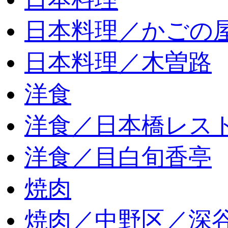
日本料理／かごの
日本料理／木曽路
洋食
洋食／日本橋レス
洋食／目白旬香亭
焼肉
焼肉／中野区／深谷