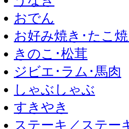
うなぎ
おでん
お好み焼き･たこ焼
きのこ･松茸
ジビエ･ラム･馬肉
しゃぶしゃぶ
すきやき
ステーキ／ステー