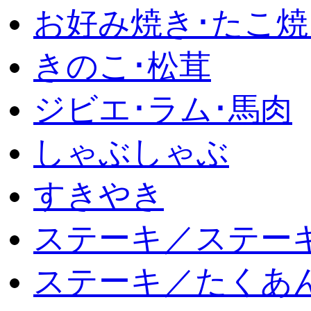
お好み焼き･たこ焼
きのこ･松茸
ジビエ･ラム･馬肉
しゃぶしゃぶ
すきやき
ステーキ／ステー
ステーキ／たくあ