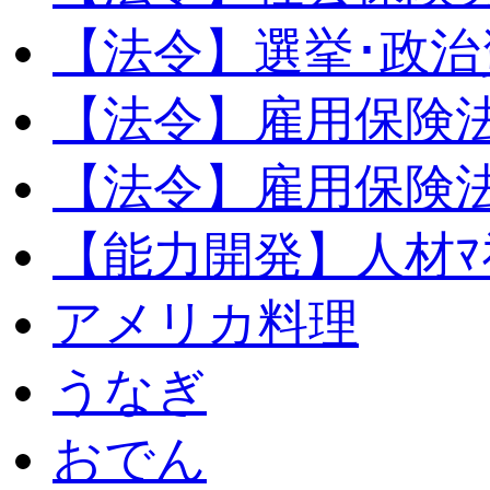
【法令】選挙･政治
【法令】雇用保険
【法令】雇用保険法
【能力開発】人材ﾏﾈｼ
アメリカ料理
うなぎ
おでん