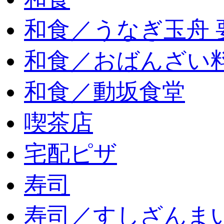
和食／うなぎ玉舟 
和食／おばんざい
和食／動坂食堂
喫茶店
宅配ピザ
寿司
寿司／すしざんま