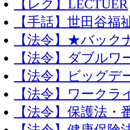
【レク】LECTUER
【手話】世田谷福
【法令】★バック
【法令】ダブルワ
【法令】ビッグデ
【法令】ワークラ
【法令】保護法・
【法令】健康保険