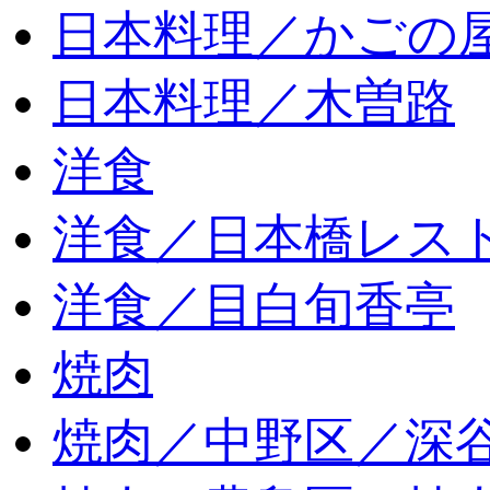
日本料理／かごの
日本料理／木曽路
洋食
洋食／日本橋レス
洋食／目白旬香亭
焼肉
焼肉／中野区／深谷