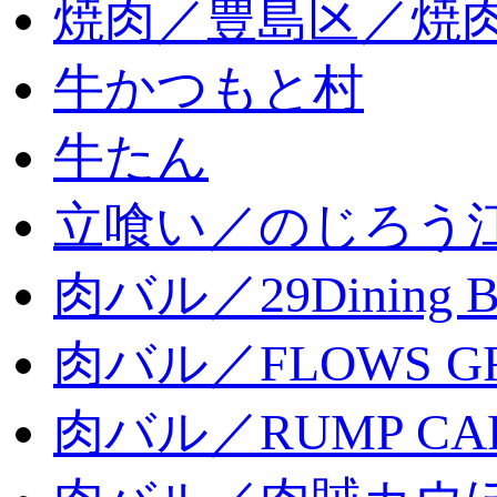
焼肉／豊島区／焼肉
牛かつもと村
牛たん
立喰い／のじろう
肉バル／29Dining 
肉バル／FLOWS GR
肉バル／RUMP CA