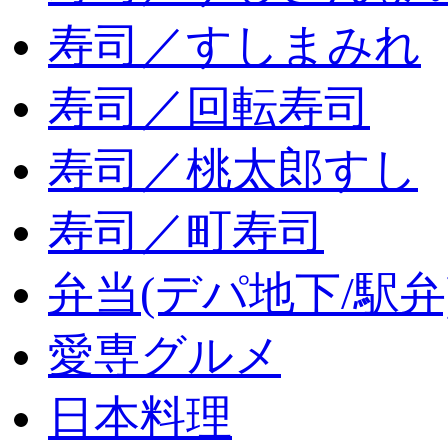
寿司／すしまみれ
寿司／回転寿司
寿司／桃太郎すし
寿司／町寿司
弁当(デパ地下/駅弁
愛専グルメ
日本料理