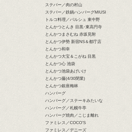
ステバー／肉の村山
ステバー／鉄鍋ハンバーグMIUSI
トルコ料理／バルシュ 東中野
とんかつとんき 目黒･東高円寺
とんかつまさむね 赤坂見附
とんかつ伊勢 新宿NS＆都庁店
とんかつ和幸
とんかつ大宝＆こがね 目黒
とんかつ心 池袋
とんかつ池袋あげいけ
とんかつ藤(4/30閉業)
とんかつ銀座梅林
ハンバーグ
ハンバーグ／ステーキみたいな
ハンバーグ／札幌牛亭
ハンバーグ焼肉／こじま離れ
ファミレス／COCO'S
ファミレス／デニーズ