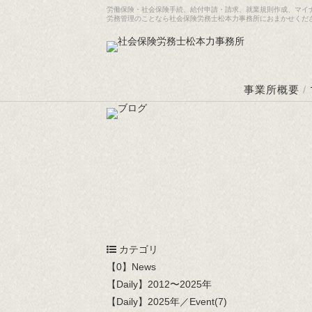
労働保険・社会保険手続、給付申請・請求、就業規則作成、マイ
労務管理のことなら社会保険労務士松本力事務所におまかせくだ
事業所概要
/
カテゴリ
【0】News
【Daily】2012〜2025年
【Daily】2025年／Event(7)