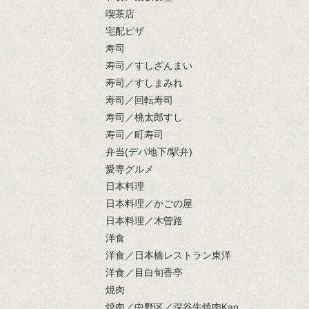
喫茶店
宅配ピザ
寿司
寿司／すしざんまい
寿司／すしまみれ
寿司／回転寿司
寿司／桃太郎すし
寿司／町寿司
弁当(デパ地下/駅弁)
愛専グルメ
日本料理
日本料理／かごの屋
日本料理／木曽路
洋食
洋食／日本橋レストラン東洋
洋食／目白旬香亭
焼肉
焼肉／中野区／深谷牛焼肉Kan