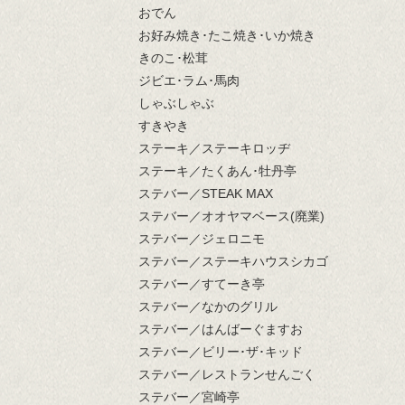
おでん
お好み焼き･たこ焼き･いか焼き
きのこ･松茸
ジビエ･ラム･馬肉
しゃぶしゃぶ
すきやき
ステーキ／ステーキロッヂ
ステーキ／たくあん･牡丹亭
ステバー／STEAK MAX
ステバー／オオヤマベース(廃業)
ステバー／ジェロニモ
ステバー／ステーキハウスシカゴ
ステバー／すてーき亭
ステバー／なかのグリル
ステバー／はんばーぐますお
ステバー／ビリー･ザ･キッド
ステバー／レストランせんごく
ステバー／宮崎亭