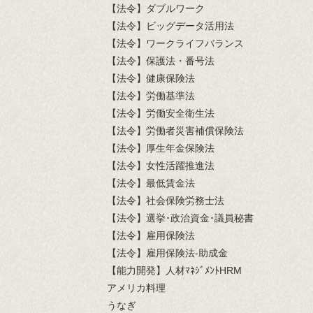
【法令】ダブルワーク
【法令】ビッグデータ活用法
【法令】ワークライフバランス
【法令】保護法・番号法
【法令】健康保険法
【法令】労働基準法
【法令】労働安全衛生法
【法令】労働者災害補償保険法
【法令】厚生年金保険法
【法令】女性活躍推進法
【法令】最低賃金法
【法令】社会保険労務士法
【法令】選挙･政治資金･議員秘書
【法令】雇用保険法
【法令】雇用保険法-助成金
【能力開発】人材ﾏﾈｼﾞﾒﾝﾄHRM
アメリカ料理
うなぎ