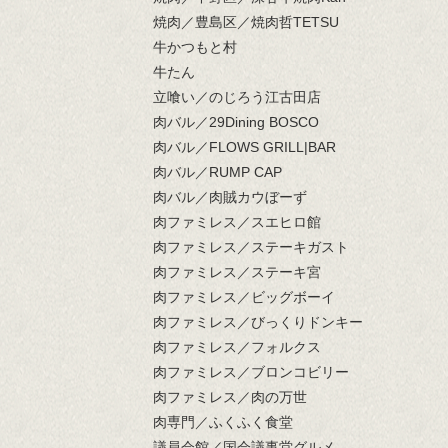
焼肉／豊島区／焼肉哲TETSU
牛かつもと村
牛たん
立喰い／のじろう江古田店
肉バル／29Dining BOSCO
肉バル／FLOWS GRILL|BAR
肉バル／RUMP CAP
肉バル／肉賊カウぼーず
肉ファミレス／スエヒロ館
肉ファミレス／ステーキガスト
肉ファミレス／ステーキ宮
肉ファミレス／ビッグボーイ
肉ファミレス／びっくりドンキー
肉ファミレス／フォルクス
肉ファミレス／ブロンコビリー
肉ファミレス／肉の万世
肉専門／ふくふく食堂
議員会館／国会議事堂グルメ