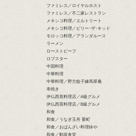
ファミレス／ロイヤルホスト
ファミレス／不二家レストラン
メキシコ料理／エルトリート
メキシコ料理／ビリー･ザ･キッド
モロッコ料理／アランダルース
ラーメン
ローストビーフ
ロブスター
中国料理
中華料理
中華料理／野方餃子練馬翠庵
串焼き
伊仏西英料理店／A級グルメ
伊仏西英料理店／B級グルメ
和食
和食／うなぎ玉舟 要町
和食／おばんざい料理鉢や
和食／動坂食堂