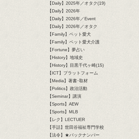
【Daily】2025年／オタク(19)
【Daily】2026年
【Daily】2026年／Event
【Daily】2026年／オタク
【Family】ペット愛犬
【Family】ペット愛犬介護
【Fortune】夢占い
【History】地域史
【History】目黒千代ヶ崎(15)
【ICT】プラットフォーム
【Media】著書･取材
【Politics】政治活動
【Seminar】講演
【Sports】AEW
【Sports】MLB
【レク】LECTUER
【手話】世田谷福祉専門学校
【法令】★バックナンバー