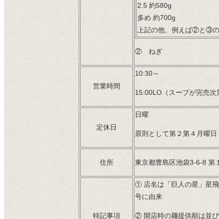
2.5 約580g
多め 約700g
上記の他、例えば②と③
② ねぎ
10:30～
営業時間
15:00LO（スープが完売
日曜
定休日
原則として第２第４月曜日
住所
東京都豊島区池袋3-6-8 第
① 店名は「巨人の星」星
号に由来
特記事項
② 開店時の麺提供順は並