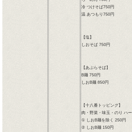
冷 つけそば750円
温 あつもり750円
【塩】
しおそば 750円
【あぶらそば】
B麺 750円
しおB麺 850円
【十八番トッピング】
肉・野菜・味玉・のり ハ
① しおB麺を除く 250円
② しおB麺 150円