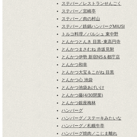
ステバー／レストランせんごく
ステバー／宮崎亭
ステバー／肉の村山
ステバー／鉄鍋ハンバーグMIUSI
トルコ料理／バルシュ 東中野
とんかつとんき 目黒･東高円寺
とんかつまさむね 赤坂見附
とんかつ伊勢 新宿NS＆都庁店
とんかつ和幸
とんかつ大宝＆こがね 目黒
とんかつ心 池袋
とんかつ池袋あげいけ
とんかつ藤(4/30閉業)
とんかつ銀座梅林
ハンバーグ
ハンバーグ／ステーキみたいな
ハンバーグ／札幌牛亭
ハンバーグ焼肉／こじま離れ