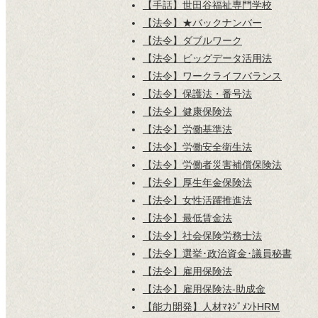
【手話】世田谷福祉専門学校
【法令】★バックナンバー
【法令】ダブルワーク
【法令】ビッグデータ活用法
【法令】ワークライフバランス
【法令】保護法・番号法
【法令】健康保険法
【法令】労働基準法
【法令】労働安全衛生法
【法令】労働者災害補償保険法
【法令】厚生年金保険法
【法令】女性活躍推進法
【法令】最低賃金法
【法令】社会保険労務士法
【法令】選挙･政治資金･議員秘書
【法令】雇用保険法
【法令】雇用保険法-助成金
【能力開発】人材ﾏﾈｼﾞﾒﾝﾄHRM