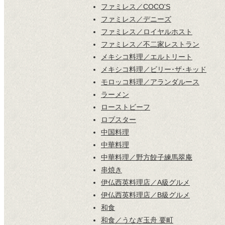
ファミレス／COCO'S
ファミレス／デニーズ
ファミレス／ロイヤルホスト
ファミレス／不二家レストラン
メキシコ料理／エルトリート
メキシコ料理／ビリー･ザ･キッド
モロッコ料理／アランダルース
ラーメン
ローストビーフ
ロブスター
中国料理
中華料理
中華料理／野方餃子練馬翠庵
串焼き
伊仏西英料理店／A級グルメ
伊仏西英料理店／B級グルメ
和食
和食／うなぎ玉舟 要町