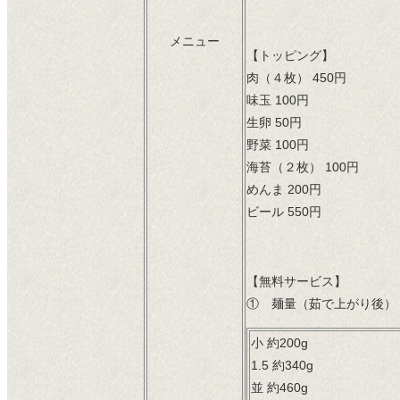
メニュー
【トッピング】
肉（４枚） 450円
味玉 100円
生卵 50円
野菜 100円
海苔（２枚） 100円
めんま 200円
ビール 550円
【無料サービス】
① 麺量（茹で上がり後）
小 約200g
1.5 約340g
並 約460g