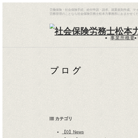
労働保険・社会保険手続、給付申請・請求、就業規則作成、マ
労務管理のことなら社会保険労務士松本力事務所におまかせく
事業所概要
/
カテゴリ
【0】News