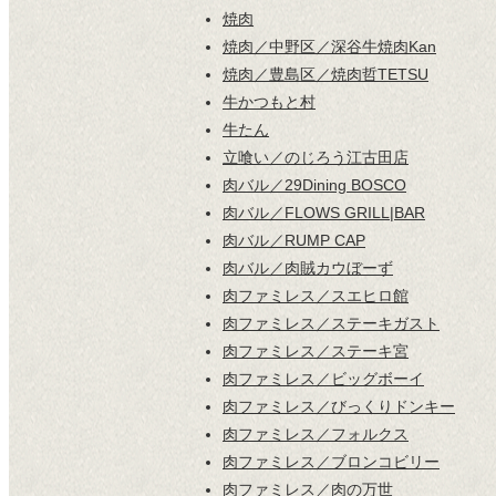
焼肉
焼肉／中野区／深谷牛焼肉Kan
焼肉／豊島区／焼肉哲TETSU
牛かつもと村
牛たん
立喰い／のじろう江古田店
肉バル／29Dining BOSCO
肉バル／FLOWS GRILL|BAR
肉バル／RUMP CAP
肉バル／肉賊カウぼーず
肉ファミレス／スエヒロ館
肉ファミレス／ステーキガスト
肉ファミレス／ステーキ宮
肉ファミレス／ビッグボーイ
肉ファミレス／びっくりドンキー
肉ファミレス／フォルクス
肉ファミレス／ブロンコビリー
肉ファミレス／肉の万世