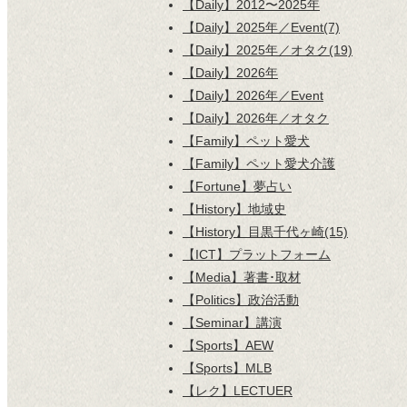
【Daily】2012〜2025年
【Daily】2025年／Event(7)
【Daily】2025年／オタク(19)
【Daily】2026年
【Daily】2026年／Event
【Daily】2026年／オタク
【Family】ペット愛犬
【Family】ペット愛犬介護
【Fortune】夢占い
【History】地域史
【History】目黒千代ヶ崎(15)
【ICT】プラットフォーム
【Media】著書･取材
【Politics】政治活動
【Seminar】講演
【Sports】AEW
【Sports】MLB
【レク】LECTUER