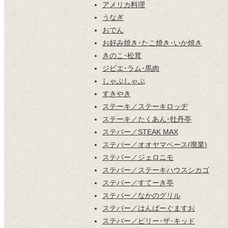
アメリカ料理
うなぎ
おでん
お好み焼き･たこ焼き･いか焼き
きのこ･松茸
ジビエ･ラム･馬肉
しゃぶしゃぶ
すきやき
ステーキ／ステーキロッヂ
ステーキ／たくあん･牡丹亭
ステバー／STEAK MAX
ステバー／オオヤマベース(廃業)
ステバー／ジェロニモ
ステバー／ステーキハウスシカゴ
ステバー／すてーき亭
ステバー／なかのグリル
ステバー／はんばーぐますお
ステバー／ビリー･ザ･キッド