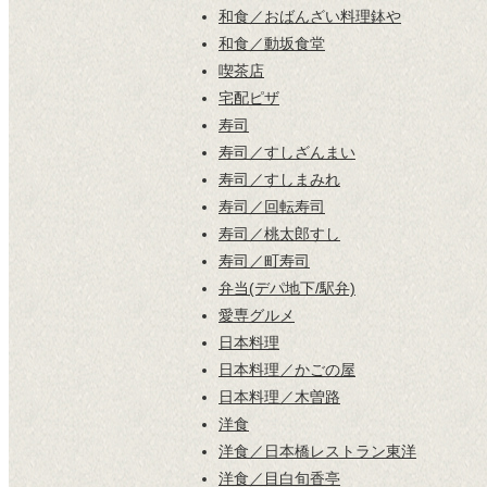
和食／おばんざい料理鉢や
和食／動坂食堂
喫茶店
宅配ピザ
寿司
寿司／すしざんまい
寿司／すしまみれ
寿司／回転寿司
寿司／桃太郎すし
寿司／町寿司
弁当(デパ地下/駅弁)
愛専グルメ
日本料理
日本料理／かごの屋
日本料理／木曽路
洋食
洋食／日本橋レストラン東洋
洋食／目白旬香亭