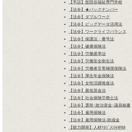
【手話】世田谷福祉専門学校
【法令】★バックナンバー
【法令】ダブルワーク
【法令】ビッグデータ活用法
【法令】ワークライフバランス
【法令】保護法・番号法
【法令】健康保険法
【法令】労働基準法
【法令】労働安全衛生法
【法令】労働者災害補償保険法
【法令】厚生年金保険法
【法令】女性活躍推進法
【法令】最低賃金法
【法令】社会保険労務士法
【法令】選挙･政治資金･議員秘書
【法令】雇用保険法
【法令】雇用保険法-助成金
【能力開発】人材ﾏﾈｼﾞﾒﾝﾄHRM