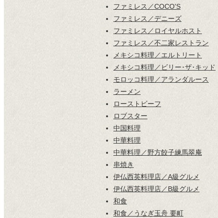
ファミレス／COCO'S
ファミレス／デニーズ
ファミレス／ロイヤルホスト
ファミレス／不二家レストラン
メキシコ料理／エルトリート
メキシコ料理／ビリー･ザ･キッド
モロッコ料理／アランダルース
ラーメン
ローストビーフ
ロブスター
中国料理
中華料理
中華料理／野方餃子練馬翠庵
串焼き
伊仏西英料理店／A級グルメ
伊仏西英料理店／B級グルメ
和食
和食／うなぎ玉舟 要町