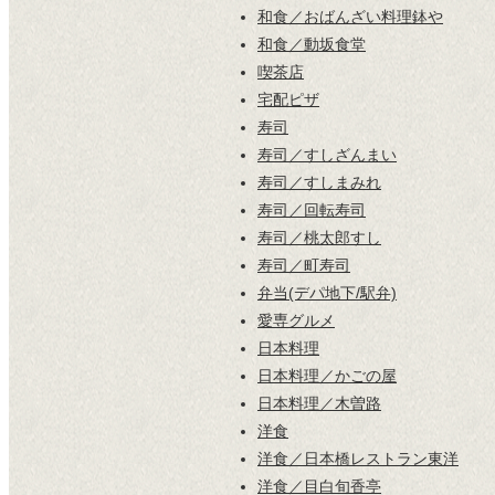
和食／おばんざい料理鉢や
和食／動坂食堂
喫茶店
宅配ピザ
寿司
寿司／すしざんまい
寿司／すしまみれ
寿司／回転寿司
寿司／桃太郎すし
寿司／町寿司
弁当(デパ地下/駅弁)
愛専グルメ
日本料理
日本料理／かごの屋
日本料理／木曽路
洋食
洋食／日本橋レストラン東洋
洋食／目白旬香亭