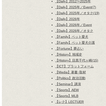
【Daily】2012〜2025年
【Daily】2025年／Event(7)
【Daily】2025年／オタク(19)
【Daily】2026年
【Daily】2026年／Event
【Daily】2026年／オタク
【Family】ペット愛犬
【Family】ペット愛犬介護
【Fortune】夢占い
【History】地域史
【History】目黒千代ヶ崎(15)
【ICT】プラットフォーム
【Media】著書･取材
【Politics】政治活動
【Seminar】講演
【Sports】AEW
【Sports】MLB
【レク】LECTUER