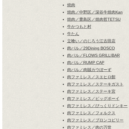
焼肉
焼肉／中野区／深谷牛焼肉Kan
焼肉／豊島区／焼肉哲TETSU
牛かつもと村
牛たん
立喰い／のじろう江古田店
肉バル／29Dining BOSCO
肉バル／FLOWS GRILL|BAR
肉バル／RUMP CAP
肉バル／肉賊カウぼーず
肉ファミレス／スエヒロ館
肉ファミレス／ステーキガスト
肉ファミレス／ステーキ宮
肉ファミレス／ビッグボーイ
肉ファミレス／びっくりドンキー
肉ファミレス／フォルクス
肉ファミレス／ブロンコビリー
肉ファミレス／肉の万世