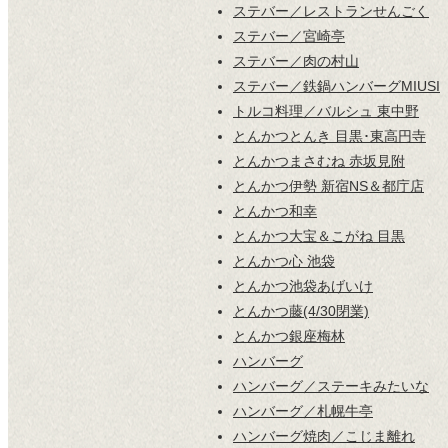
ステバー／レストランせんごく
ステバー／宮崎亭
ステバー／肉の村山
ステバー／鉄鍋ハンバーグMIUSI
トルコ料理／バルシュ 東中野
とんかつとんき 目黒･東高円寺
とんかつまさむね 赤坂見附
とんかつ伊勢 新宿NS＆都庁店
とんかつ和幸
とんかつ大宝＆こがね 目黒
とんかつ心 池袋
とんかつ池袋あげいけ
とんかつ藤(4/30閉業)
とんかつ銀座梅林
ハンバーグ
ハンバーグ／ステーキみたいな
ハンバーグ／札幌牛亭
ハンバーグ焼肉／こじま離れ