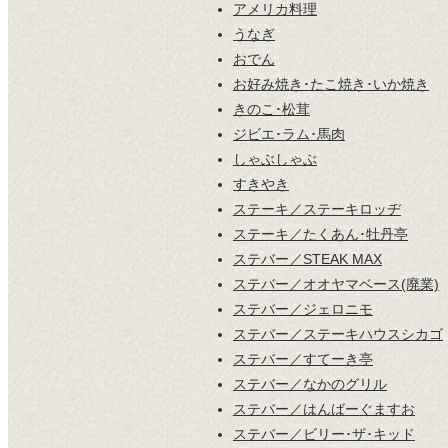
アメリカ料理
うなぎ
おでん
お好み焼き･たこ焼き･いか焼き
きのこ･松茸
ジビエ･ラム･馬肉
しゃぶしゃぶ
すきやき
ステーキ／ステーキロッヂ
ステーキ／たくあん･牡丹亭
ステバー／STEAK MAX
ステバー／オオヤマベース(廃業)
ステバー／ジェロニモ
ステバー／ステーキハウスシカゴ
ステバー／すてーき亭
ステバー／なかのグリル
ステバー／はんばーぐますお
ステバー／ビリー･ザ･キッド