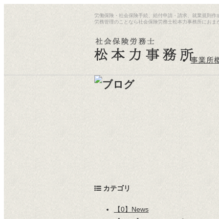
労働保険・社会保険手続、給付申請・請求、就業規則作
労務管理のことなら社会保険労務士松本力事務所におま
事業所
カテゴリ
【0】News