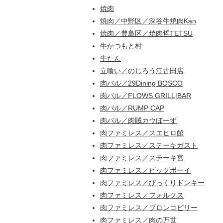
焼肉
焼肉／中野区／深谷牛焼肉Kan
焼肉／豊島区／焼肉哲TETSU
牛かつもと村
牛たん
立喰い／のじろう江古田店
肉バル／29Dining BOSCO
肉バル／FLOWS GRILL|BAR
肉バル／RUMP CAP
肉バル／肉賊カウぼーず
肉ファミレス／スエヒロ館
肉ファミレス／ステーキガスト
肉ファミレス／ステーキ宮
肉ファミレス／ビッグボーイ
肉ファミレス／びっくりドンキー
肉ファミレス／フォルクス
肉ファミレス／ブロンコビリー
肉ファミレス／肉の万世