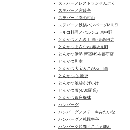
ステバー／レストランせんごく
ステバー／宮崎亭
ステバー／肉の村山
ステバー／鉄鍋ハンバーグMIUSI
トルコ料理／バルシュ 東中野
とんかつとんき 目黒･東高円寺
とんかつまさむね 赤坂見附
とんかつ伊勢 新宿NS＆都庁店
とんかつ和幸
とんかつ大宝＆こがね 目黒
とんかつ心 池袋
とんかつ池袋あげいけ
とんかつ藤(4/30閉業)
とんかつ銀座梅林
ハンバーグ
ハンバーグ／ステーキみたいな
ハンバーグ／札幌牛亭
ハンバーグ焼肉／こじま離れ