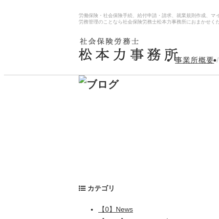
労働保険・社会保険手続、給付申請・請求、就業規則作成、マ
労務管理のことなら社会保険労務士松本力事務所におまかせく
事業所概要
/
カテゴリ
【0】News