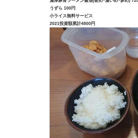
濃厚豚骨ラーメン醤油(硬め･濃いめ･多め) 72
うずら 100円
小ライス無料サービス
2021投資額累計4800円