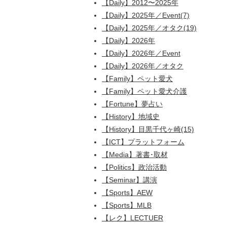
【Daily】2012〜2025年
【Daily】2025年／Event(7)
【Daily】2025年／オタク(19)
【Daily】2026年
【Daily】2026年／Event
【Daily】2026年／オタク
【Family】ペット愛犬
【Family】ペット愛犬介護
【Fortune】夢占い
【History】地域史
【History】目黒千代ヶ崎(15)
【ICT】プラットフォーム
【Media】著書･取材
【Politics】政治活動
【Seminar】講演
【Sports】AEW
【Sports】MLB
【レク】LECTUER