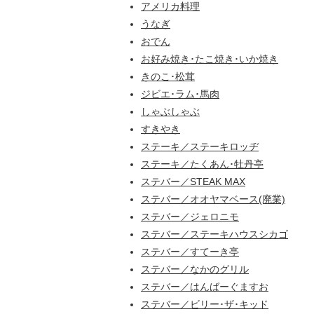
アメリカ料理
うなぎ
おでん
お好み焼き･たこ焼き･いか焼き
きのこ･松茸
ジビエ･ラム･馬肉
しゃぶしゃぶ
すきやき
ステーキ／ステーキロッヂ
ステーキ／たくあん･牡丹亭
ステバー／STEAK MAX
ステバー／オオヤマベース(廃業)
ステバー／ジェロニモ
ステバー／ステーキハウスシカゴ
ステバー／すてーき亭
ステバー／なかのグリル
ステバー／はんばーぐますお
ステバー／ビリー･ザ･キッド