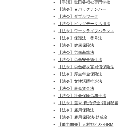
【手話】世田谷福祉専門学校
【法令】★バックナンバー
【法令】ダブルワーク
【法令】ビッグデータ活用法
【法令】ワークライフバランス
【法令】保護法・番号法
【法令】健康保険法
【法令】労働基準法
【法令】労働安全衛生法
【法令】労働者災害補償保険法
【法令】厚生年金保険法
【法令】女性活躍推進法
【法令】最低賃金法
【法令】社会保険労務士法
【法令】選挙･政治資金･議員秘書
【法令】雇用保険法
【法令】雇用保険法-助成金
【能力開発】人材ﾏﾈｼﾞﾒﾝﾄHRM