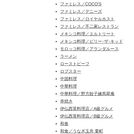
ファミレス／COCO'S
ファミレス／デニーズ
ファミレス／ロイヤルホスト
ファミレス／不二家レストラン
メキシコ料理／エルトリート
メキシコ料理／ビリー･ザ･キッド
モロッコ料理／アランダルース
ラーメン
ローストビーフ
ロブスター
中国料理
中華料理
中華料理／野方餃子練馬翠庵
串焼き
伊仏西英料理店／A級グルメ
伊仏西英料理店／B級グルメ
和食
和食／うなぎ玉舟 要町