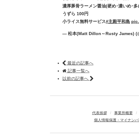
濃厚豚骨ラーメン醤油(硬め･濃いめ･多め)
うずら 100円
小ライス無料サービス
#主殿平和島
pic
— 松本(Matt Dillon～Rusty James) 
最近の記事へ
記事一覧へ
以前の記事へ
代表挨拶
/
事業所概要
/
個人情報保護・マイナンバ