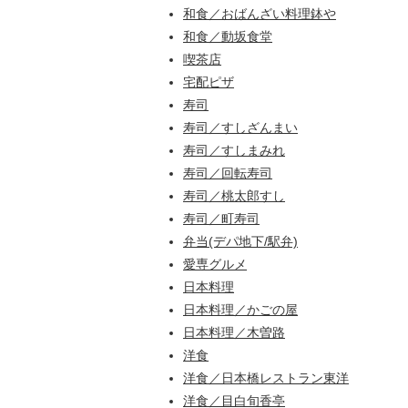
和食／おばんざい料理鉢や
和食／動坂食堂
喫茶店
宅配ピザ
寿司
寿司／すしざんまい
寿司／すしまみれ
寿司／回転寿司
寿司／桃太郎すし
寿司／町寿司
弁当(デパ地下/駅弁)
愛専グルメ
日本料理
日本料理／かごの屋
日本料理／木曽路
洋食
洋食／日本橋レストラン東洋
洋食／目白旬香亭