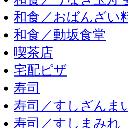
和食／おばんざい
和食／動坂食堂
喫茶店
宅配ピザ
寿司
寿司／すしざんま
寿司／すしまみれ