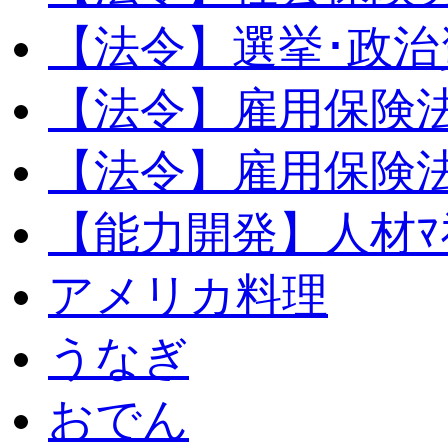
【法令】選挙･政治
【法令】雇用保険
【法令】雇用保険法
【能力開発】人材ﾏﾈｼ
アメリカ料理
うなぎ
おでん