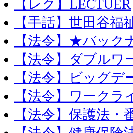
【レク】LECTUER
【手話】世田谷福
【法令】★バック
【法令】ダブルワ
【法令】ビッグデ
【法令】ワークラ
【法令】保護法・
【法令】健康保険