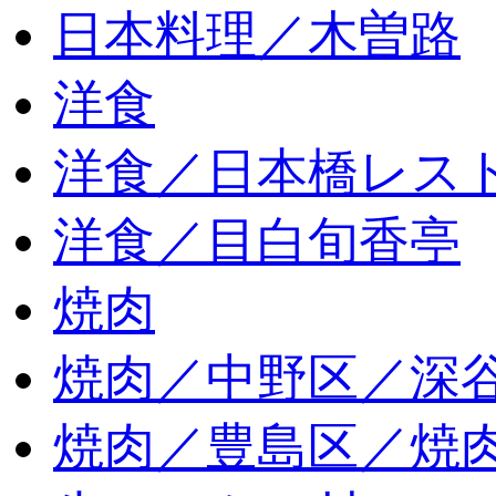
日本料理／木曽路
洋食
洋食／日本橋レス
洋食／目白旬香亭
焼肉
焼肉／中野区／深谷
焼肉／豊島区／焼肉