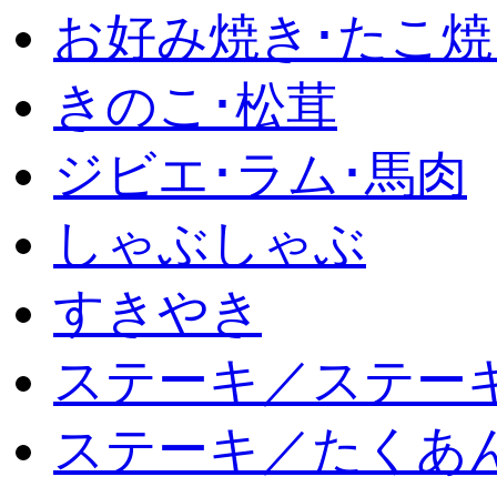
お好み焼き･たこ焼
きのこ･松茸
ジビエ･ラム･馬肉
しゃぶしゃぶ
すきやき
ステーキ／ステー
ステーキ／たくあ