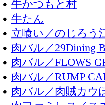
牛かつもと村
牛たん
立喰い／のじろう
肉バル／29Dining 
肉バル／FLOWS GR
肉バル／RUMP CA
肉バル／肉賊カウ