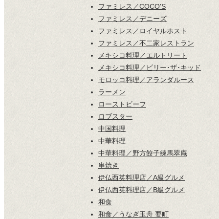
ファミレス／COCO'S
ファミレス／デニーズ
ファミレス／ロイヤルホスト
ファミレス／不二家レストラン
メキシコ料理／エルトリート
メキシコ料理／ビリー･ザ･キッド
モロッコ料理／アランダルース
ラーメン
ローストビーフ
ロブスター
中国料理
中華料理
中華料理／野方餃子練馬翠庵
串焼き
伊仏西英料理店／A級グルメ
伊仏西英料理店／B級グルメ
和食
和食／うなぎ玉舟 要町