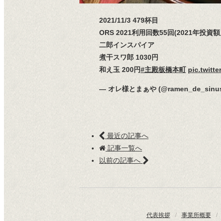
2021/11/3 479杯目
ORS 2021利用回数55回(2021年投資額
二郎インスパイア
煮干スワ郎 1030円
和え玉 200円
#主殿板橋本町
pic.twitt
— オレ様とまぁや (@ramen_de_sinu
最近の記事へ
記事一覧へ
以前の記事へ
代表挨拶
/
事業所概要
/