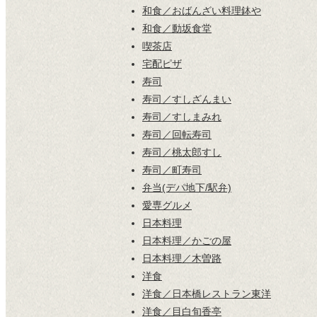
和食／おばんざい料理鉢や
和食／動坂食堂
喫茶店
宅配ピザ
寿司
寿司／すしざんまい
寿司／すしまみれ
寿司／回転寿司
寿司／桃太郎すし
寿司／町寿司
弁当(デパ地下/駅弁)
愛専グルメ
日本料理
日本料理／かごの屋
日本料理／木曽路
洋食
洋食／日本橋レストラン東洋
洋食／目白旬香亭