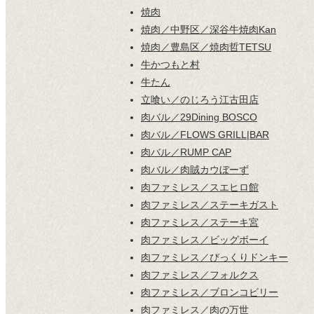
焼肉
焼肉／中野区／深谷牛焼肉Kan
焼肉／豊島区／焼肉哲TETSU
牛かつもと村
牛たん
立喰い／のじろう江古田店
肉バル／29Dining BOSCO
肉バル／FLOWS GRILL|BAR
肉バル／RUMP CAP
肉バル／肉賊カウぼーず
肉ファミレス／スエヒロ館
肉ファミレス／ステーキガスト
肉ファミレス／ステーキ宮
肉ファミレス／ビッグボーイ
肉ファミレス／びっくりドンキー
肉ファミレス／フォルクス
肉ファミレス／ブロンコビリー
肉ファミレス／肉の万世