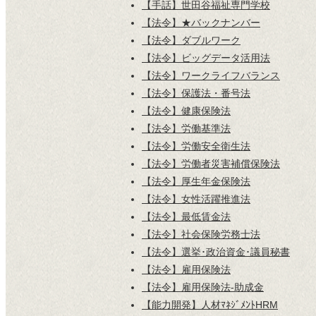
【手話】世田谷福祉専門学校
【法令】★バックナンバー
【法令】ダブルワーク
【法令】ビッグデータ活用法
【法令】ワークライフバランス
【法令】保護法・番号法
【法令】健康保険法
【法令】労働基準法
【法令】労働安全衛生法
【法令】労働者災害補償保険法
【法令】厚生年金保険法
【法令】女性活躍推進法
【法令】最低賃金法
【法令】社会保険労務士法
【法令】選挙･政治資金･議員秘書
【法令】雇用保険法
【法令】雇用保険法-助成金
【能力開発】人材ﾏﾈｼﾞﾒﾝﾄHRM