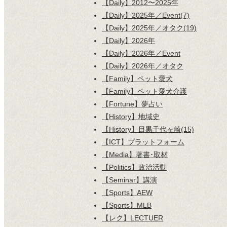
【Daily】2012〜2025年
【Daily】2025年／Event(7)
【Daily】2025年／オタク(19)
【Daily】2026年
【Daily】2026年／Event
【Daily】2026年／オタク
【Family】ペット愛犬
【Family】ペット愛犬介護
【Fortune】夢占い
【History】地域史
【History】目黒千代ヶ崎(15)
【ICT】プラットフォーム
【Media】著書･取材
【Politics】政治活動
【Seminar】講演
【Sports】AEW
【Sports】MLB
【レク】LECTUER