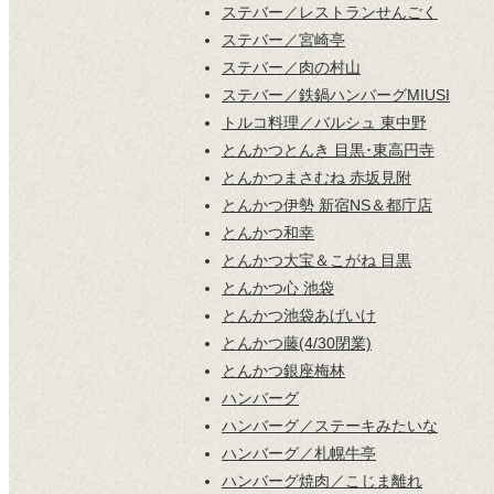
ステバー／レストランせんごく
ステバー／宮崎亭
ステバー／肉の村山
ステバー／鉄鍋ハンバーグMIUSI
トルコ料理／バルシュ 東中野
とんかつとんき 目黒･東高円寺
とんかつまさむね 赤坂見附
とんかつ伊勢 新宿NS＆都庁店
とんかつ和幸
とんかつ大宝＆こがね 目黒
とんかつ心 池袋
とんかつ池袋あげいけ
とんかつ藤(4/30閉業)
とんかつ銀座梅林
ハンバーグ
ハンバーグ／ステーキみたいな
ハンバーグ／札幌牛亭
ハンバーグ焼肉／こじま離れ