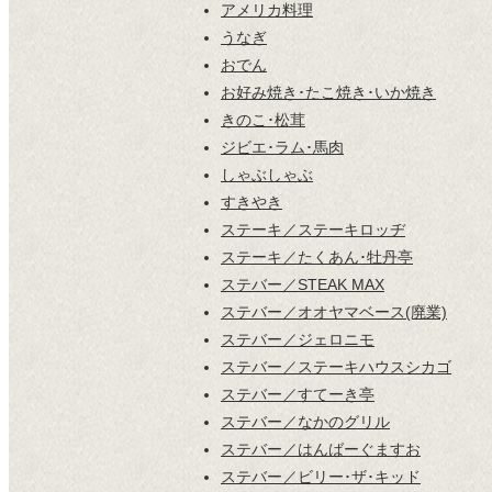
アメリカ料理
うなぎ
おでん
お好み焼き･たこ焼き･いか焼き
きのこ･松茸
ジビエ･ラム･馬肉
しゃぶしゃぶ
すきやき
ステーキ／ステーキロッヂ
ステーキ／たくあん･牡丹亭
ステバー／STEAK MAX
ステバー／オオヤマベース(廃業)
ステバー／ジェロニモ
ステバー／ステーキハウスシカゴ
ステバー／すてーき亭
ステバー／なかのグリル
ステバー／はんばーぐますお
ステバー／ビリー･ザ･キッド