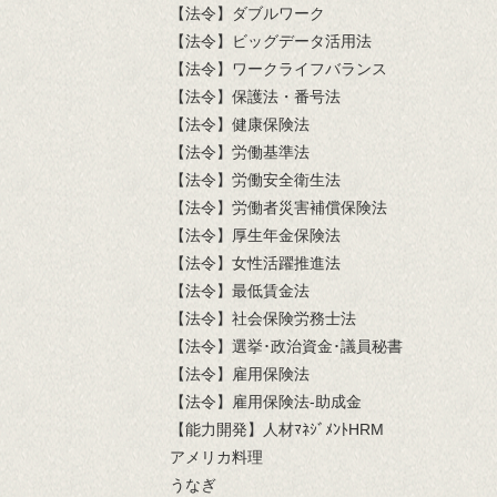
【法令】ダブルワーク
【法令】ビッグデータ活用法
【法令】ワークライフバランス
【法令】保護法・番号法
【法令】健康保険法
【法令】労働基準法
【法令】労働安全衛生法
【法令】労働者災害補償保険法
【法令】厚生年金保険法
【法令】女性活躍推進法
【法令】最低賃金法
【法令】社会保険労務士法
【法令】選挙･政治資金･議員秘書
【法令】雇用保険法
【法令】雇用保険法-助成金
【能力開発】人材ﾏﾈｼﾞﾒﾝﾄHRM
アメリカ料理
うなぎ