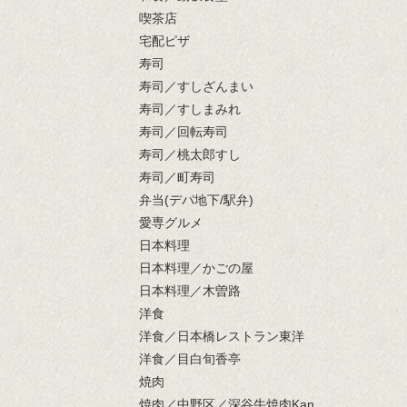
喫茶店
宅配ピザ
寿司
寿司／すしざんまい
寿司／すしまみれ
寿司／回転寿司
寿司／桃太郎すし
寿司／町寿司
弁当(デパ地下/駅弁)
愛専グルメ
日本料理
日本料理／かごの屋
日本料理／木曽路
洋食
洋食／日本橋レストラン東洋
洋食／目白旬香亭
焼肉
焼肉／中野区／深谷牛焼肉Kan