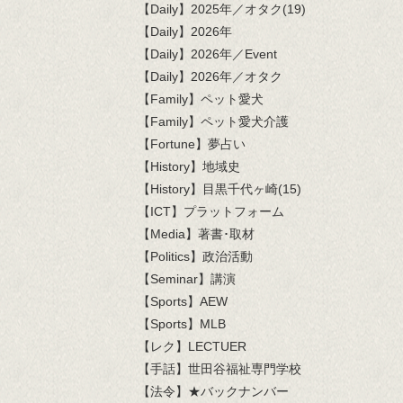
【Daily】2025年／オタク(19)
【Daily】2026年
【Daily】2026年／Event
【Daily】2026年／オタク
【Family】ペット愛犬
【Family】ペット愛犬介護
【Fortune】夢占い
【History】地域史
【History】目黒千代ヶ崎(15)
【ICT】プラットフォーム
【Media】著書･取材
【Politics】政治活動
【Seminar】講演
【Sports】AEW
【Sports】MLB
【レク】LECTUER
【手話】世田谷福祉専門学校
【法令】★バックナンバー