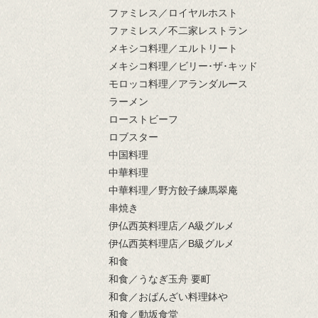
ファミレス／ロイヤルホスト
ファミレス／不二家レストラン
メキシコ料理／エルトリート
メキシコ料理／ビリー･ザ･キッド
モロッコ料理／アランダルース
ラーメン
ローストビーフ
ロブスター
中国料理
中華料理
中華料理／野方餃子練馬翠庵
串焼き
伊仏西英料理店／A級グルメ
伊仏西英料理店／B級グルメ
和食
和食／うなぎ玉舟 要町
和食／おばんざい料理鉢や
和食／動坂食堂