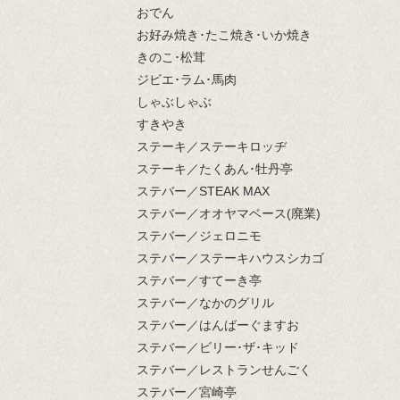
おでん
お好み焼き･たこ焼き･いか焼き
きのこ･松茸
ジビエ･ラム･馬肉
しゃぶしゃぶ
すきやき
ステーキ／ステーキロッヂ
ステーキ／たくあん･牡丹亭
ステバー／STEAK MAX
ステバー／オオヤマベース(廃業)
ステバー／ジェロニモ
ステバー／ステーキハウスシカゴ
ステバー／すてーき亭
ステバー／なかのグリル
ステバー／はんばーぐますお
ステバー／ビリー･ザ･キッド
ステバー／レストランせんごく
ステバー／宮崎亭