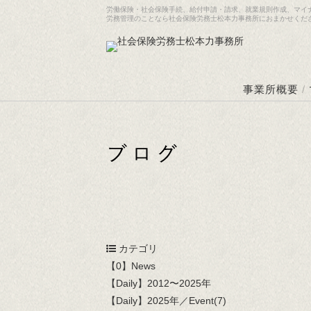
労働保険・社会保険手続、給付申請・請求、就業規則作成、マイ
労務管理のことなら社会保険労務士松本力事務所におまかせくだ
事業所概要
/
カテゴリ
【0】News
【Daily】2012〜2025年
【Daily】2025年／Event(7)