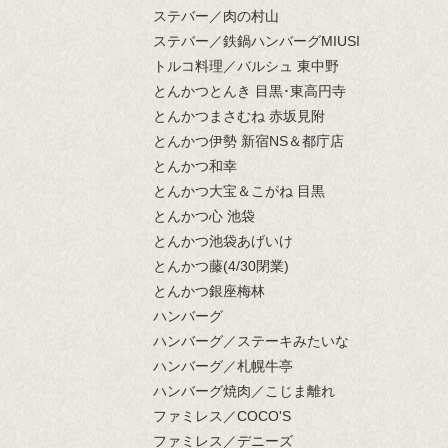
ステバー／肉の村山
ステバー／鉄鍋ハンバーグMIUSI
トルコ料理／バルシュ 東中野
とんかつとんき 目黒･東高円寺
とんかつまさむね 赤坂見附
とんかつ伊勢 新宿NS＆都庁店
とんかつ和幸
とんかつ大宝＆こがね 目黒
とんかつ心 池袋
とんかつ池袋あげいけ
とんかつ藤(4/30閉業)
とんかつ銀座梅林
ハンバーグ
ハンバーグ／ステーキみたいな
ハンバーグ／札幌牛亭
ハンバーグ焼肉／こじま離れ
ファミレス／COCO'S
ファミレス／デニーズ