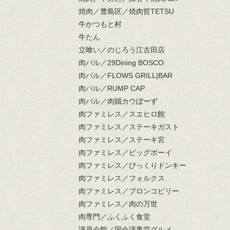
焼肉／豊島区／焼肉哲TETSU
牛かつもと村
牛たん
立喰い／のじろう江古田店
肉バル／29Dining BOSCO
肉バル／FLOWS GRILL|BAR
肉バル／RUMP CAP
肉バル／肉賊カウぼーず
肉ファミレス／スエヒロ館
肉ファミレス／ステーキガスト
肉ファミレス／ステーキ宮
肉ファミレス／ビッグボーイ
肉ファミレス／びっくりドンキー
肉ファミレス／フォルクス
肉ファミレス／ブロンコビリー
肉ファミレス／肉の万世
肉専門／ふくふく食堂
議員会館／国会議事堂グルメ