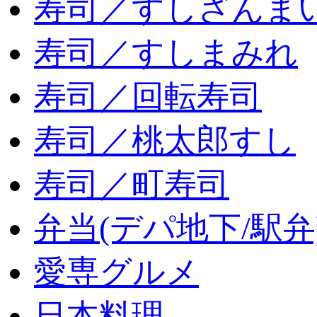
寿司／すしざんま
寿司／すしまみれ
寿司／回転寿司
寿司／桃太郎すし
寿司／町寿司
弁当(デパ地下/駅弁
愛専グルメ
日本料理