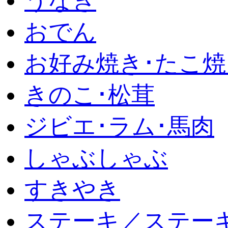
うなぎ
おでん
お好み焼き･たこ焼
きのこ･松茸
ジビエ･ラム･馬肉
しゃぶしゃぶ
すきやき
ステーキ／ステー