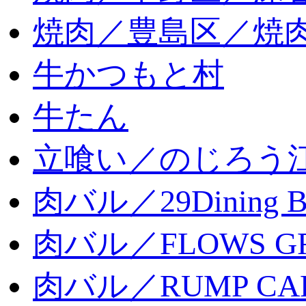
焼肉／豊島区／焼肉
牛かつもと村
牛たん
立喰い／のじろう
肉バル／29Dining 
肉バル／FLOWS GR
肉バル／RUMP CA