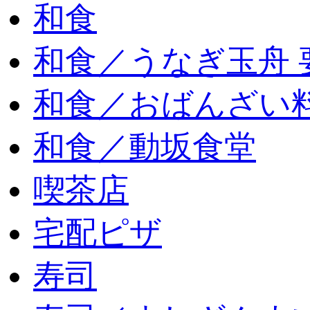
和食
和食／うなぎ玉舟 
和食／おばんざい
和食／動坂食堂
喫茶店
宅配ピザ
寿司