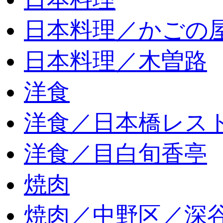
日本料理／かごの
日本料理／木曽路
洋食
洋食／日本橋レス
洋食／目白旬香亭
焼肉
焼肉／中野区／深谷