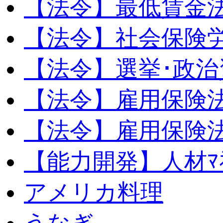
【法令】最低賃金
【法令】社会保険
【法令】選挙･政治
【法令】雇用保険
【法令】雇用保険法
【能力開発】人材ﾏﾈｼ
アメリカ料理