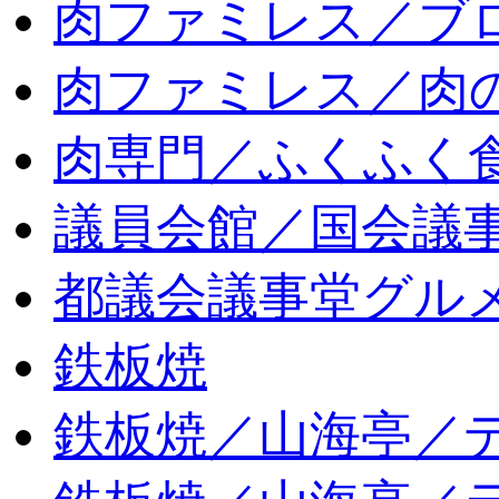
肉ファミレス／ブ
肉ファミレス／肉
肉専門／ふくふく
議員会館／国会議
都議会議事堂グル
鉄板焼
鉄板焼／山海亭／