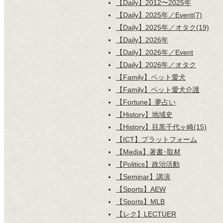
【Daily】2012〜2025年
【Daily】2025年／Event(7)
【Daily】2025年／オタク(19)
【Daily】2026年
【Daily】2026年／Event
【Daily】2026年／オタク
【Family】ペット愛犬
【Family】ペット愛犬介護
【Fortune】夢占い
【History】地域史
【History】目黒千代ヶ崎(15)
【ICT】プラットフォーム
【Media】著書･取材
【Politics】政治活動
【Seminar】講演
【Sports】AEW
【Sports】MLB
【レク】LECTUER