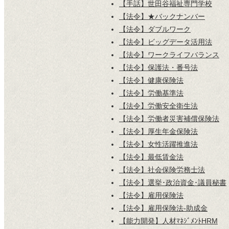
【手話】世田谷福祉専門学校
【法令】★バックナンバー
【法令】ダブルワーク
【法令】ビッグデータ活用法
【法令】ワークライフバランス
【法令】保護法・番号法
【法令】健康保険法
【法令】労働基準法
【法令】労働安全衛生法
【法令】労働者災害補償保険法
【法令】厚生年金保険法
【法令】女性活躍推進法
【法令】最低賃金法
【法令】社会保険労務士法
【法令】選挙･政治資金･議員秘書
【法令】雇用保険法
【法令】雇用保険法-助成金
【能力開発】人材ﾏﾈｼﾞﾒﾝﾄHRM