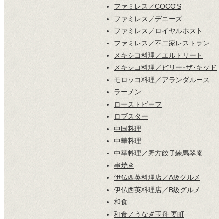
ファミレス／COCO'S
ファミレス／デニーズ
ファミレス／ロイヤルホスト
ファミレス／不二家レストラン
メキシコ料理／エルトリート
メキシコ料理／ビリー･ザ･キッド
モロッコ料理／アランダルース
ラーメン
ローストビーフ
ロブスター
中国料理
中華料理
中華料理／野方餃子練馬翠庵
串焼き
伊仏西英料理店／A級グルメ
伊仏西英料理店／B級グルメ
和食
和食／うなぎ玉舟 要町