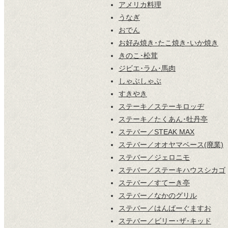
アメリカ料理
うなぎ
おでん
お好み焼き･たこ焼き･いか焼き
きのこ･松茸
ジビエ･ラム･馬肉
しゃぶしゃぶ
すきやき
ステーキ／ステーキロッヂ
ステーキ／たくあん･牡丹亭
ステバー／STEAK MAX
ステバー／オオヤマベース(廃業)
ステバー／ジェロニモ
ステバー／ステーキハウスシカゴ
ステバー／すてーき亭
ステバー／なかのグリル
ステバー／はんばーぐますお
ステバー／ビリー･ザ･キッド