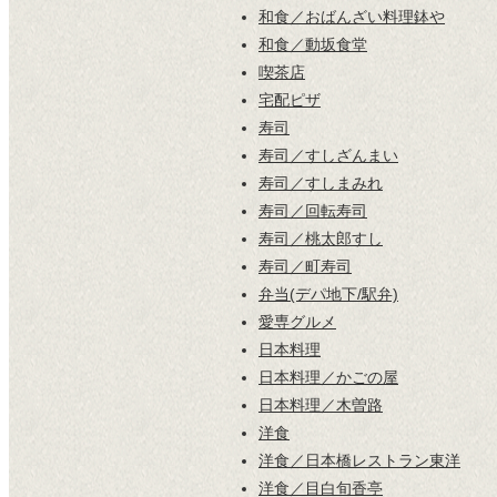
和食／おばんざい料理鉢や
和食／動坂食堂
喫茶店
宅配ピザ
寿司
寿司／すしざんまい
寿司／すしまみれ
寿司／回転寿司
寿司／桃太郎すし
寿司／町寿司
弁当(デパ地下/駅弁)
愛専グルメ
日本料理
日本料理／かごの屋
日本料理／木曽路
洋食
洋食／日本橋レストラン東洋
洋食／目白旬香亭