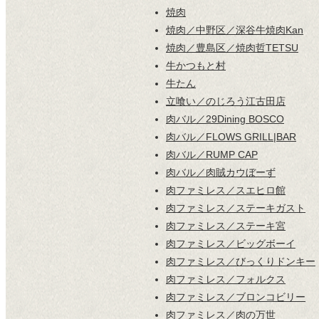
焼肉
焼肉／中野区／深谷牛焼肉Kan
焼肉／豊島区／焼肉哲TETSU
牛かつもと村
牛たん
立喰い／のじろう江古田店
肉バル／29Dining BOSCO
肉バル／FLOWS GRILL|BAR
肉バル／RUMP CAP
肉バル／肉賊カウぼーず
肉ファミレス／スエヒロ館
肉ファミレス／ステーキガスト
肉ファミレス／ステーキ宮
肉ファミレス／ビッグボーイ
肉ファミレス／びっくりドンキー
肉ファミレス／フォルクス
肉ファミレス／ブロンコビリー
肉ファミレス／肉の万世