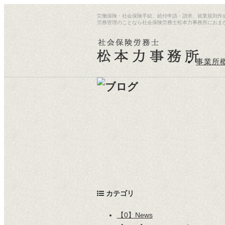
労働保険・社会保険手続、給付申請・請求、就業規則作
労務管理のことなら社会保険労務士松本力事務所におま
事業所
カテゴリ
【0】News