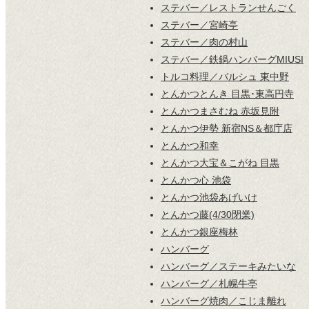
ステバー／レストランせんごく
ステバー／宮崎亭
ステバー／肉の村山
ステバー／鉄鍋ハンバーグMIUSI
トルコ料理／バルシュ 東中野
とんかつとんき 目黒･東高円寺
とんかつまさむね 赤坂見附
とんかつ伊勢 新宿NS＆都庁店
とんかつ和幸
とんかつ大宝＆こがね 目黒
とんかつ心 池袋
とんかつ池袋あげいけ
とんかつ藤(4/30閉業)
とんかつ銀座梅林
ハンバーグ
ハンバーグ／ステーキみたいな
ハンバーグ／札幌牛亭
ハンバーグ焼肉／こじま離れ