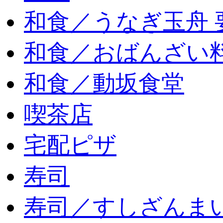
和食／うなぎ玉舟 
和食／おばんざい
和食／動坂食堂
喫茶店
宅配ピザ
寿司
寿司／すしざんま