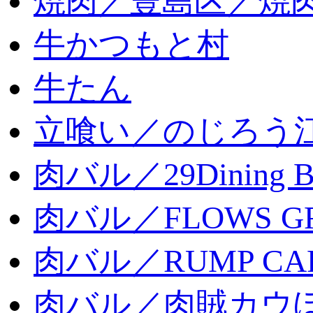
焼肉／豊島区／焼肉
牛かつもと村
牛たん
立喰い／のじろう
肉バル／29Dining 
肉バル／FLOWS GR
肉バル／RUMP CA
肉バル／肉賊カウ