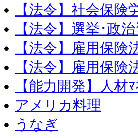
【法令】社会保険
【法令】選挙･政治
【法令】雇用保険
【法令】雇用保険法
【能力開発】人材ﾏﾈｼ
アメリカ料理
うなぎ