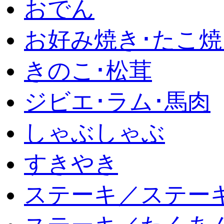
おでん
お好み焼き･たこ焼
きのこ･松茸
ジビエ･ラム･馬肉
しゃぶしゃぶ
すきやき
ステーキ／ステー