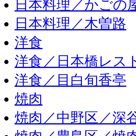
日本料理／かごの
日本料理／木曽路
洋食
洋食／日本橋レス
洋食／目白旬香亭
焼肉
焼肉／中野区／深谷