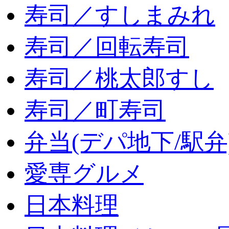
寿司／すしまみれ
寿司／回転寿司
寿司／桃太郎すし
寿司／町寿司
弁当(デパ地下/駅弁
愛専グルメ
日本料理