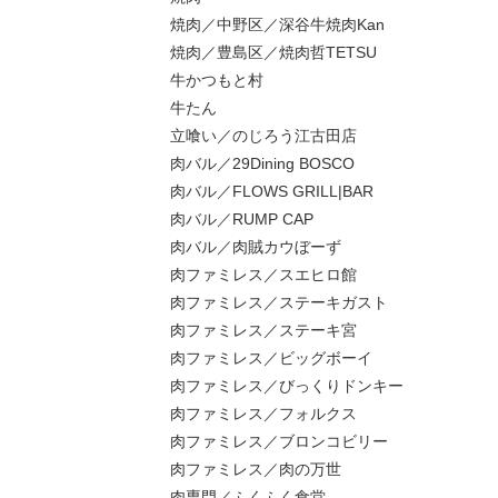
焼肉／中野区／深谷牛焼肉Kan
焼肉／豊島区／焼肉哲TETSU
牛かつもと村
牛たん
立喰い／のじろう江古田店
肉バル／29Dining BOSCO
肉バル／FLOWS GRILL|BAR
肉バル／RUMP CAP
肉バル／肉賊カウぼーず
肉ファミレス／スエヒロ館
肉ファミレス／ステーキガスト
肉ファミレス／ステーキ宮
肉ファミレス／ビッグボーイ
肉ファミレス／びっくりドンキー
肉ファミレス／フォルクス
肉ファミレス／ブロンコビリー
肉ファミレス／肉の万世
肉専門／ふくふく食堂