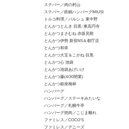
ステバー／肉の村山
ステバー／鉄鍋ハンバーグMIUSI
トルコ料理／バルシュ 東中野
とんかつとんき 目黒･東高円寺
とんかつまさむね 赤坂見附
とんかつ伊勢 新宿NS＆都庁店
とんかつ和幸
とんかつ大宝＆こがね 目黒
とんかつ心 池袋
とんかつ池袋あげいけ
とんかつ藤(4/30閉業)
とんかつ銀座梅林
ハンバーグ
ハンバーグ／ステーキみたいな
ハンバーグ／札幌牛亭
ハンバーグ焼肉／こじま離れ
ファミレス／COCO'S
ファミレス／デニーズ