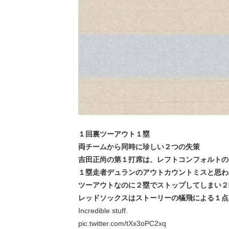
１回裏ツーアウト１塁
両チームから同時に珍しい２つの失策
吉田正尚の第１打席は、レフトコンフォルトの
１塁走者デュランのアウトカウントミスと思わ
ツーアウトなのに２塁でストップしてしまい２
レッドソックスはストーリーの犠飛による１点のみ
Incredible stuff.
pic.twitter.com/tXx3oPC2xq