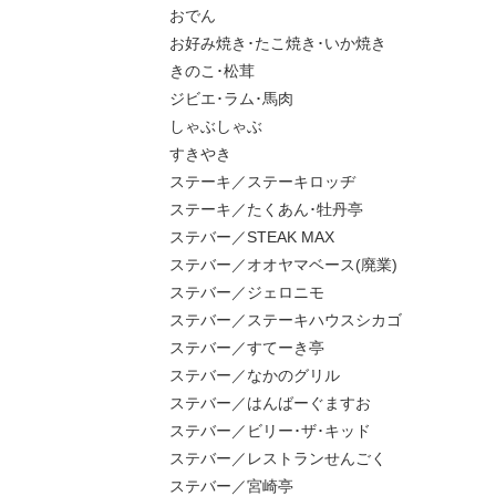
おでん
お好み焼き･たこ焼き･いか焼き
きのこ･松茸
ジビエ･ラム･馬肉
しゃぶしゃぶ
すきやき
ステーキ／ステーキロッヂ
ステーキ／たくあん･牡丹亭
ステバー／STEAK MAX
ステバー／オオヤマベース(廃業)
ステバー／ジェロニモ
ステバー／ステーキハウスシカゴ
ステバー／すてーき亭
ステバー／なかのグリル
ステバー／はんばーぐますお
ステバー／ビリー･ザ･キッド
ステバー／レストランせんごく
ステバー／宮崎亭