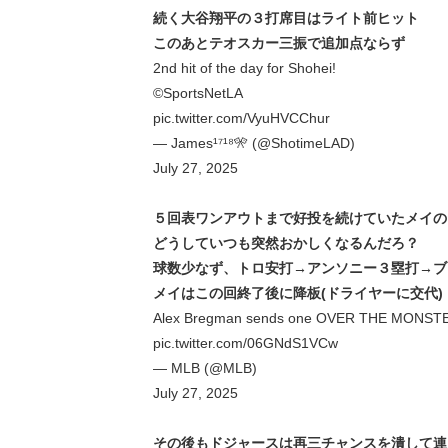
続く大谷翔平の３打席目はライト前ヒット
このあとテオスカー三振で追加点ならず
2nd hit of the day for Shohei!
©️SportsNetLA
pic.twitter.com/VyuHVCChur
— James¹⁷¹⁸🎌 (@ShotimeLAD)
July 27, 2025
５回表ワンアウトまで好投を続けていたメイの
どうしていつも突然おかしくなるんだろ？
球数少なず、トロ安打→アンソニー３塁打→ブレ
メイはこの回終了後に降板(ドライヤーに交代)
Alex Bregman sends one OVER THE MONSTER 
pic.twitter.com/06GNdS1VCw
— MLB (@MLB)
July 27, 2025
その後もドジャースは再三チャンスを潰して連