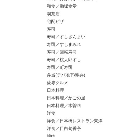
和食／動坂食堂
喫茶店
宅配ピザ
寿司
寿司／すしざんまい
寿司／すしまみれ
寿司／回転寿司
寿司／桃太郎すし
寿司／町寿司
弁当(デパ地下/駅弁)
愛専グルメ
日本料理
日本料理／かごの屋
日本料理／木曽路
洋食
洋食／日本橋レストラン東洋
洋食／目白旬香亭
焼肉