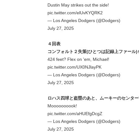
Dustin May strikes out the side!
pic.twitter.com/elUvKYQRK2
— Los Angeles Dodgers (@Dodgers)
July 27, 2025
４回表
コンフォルト２失策(ひとつは記録上ファール
424 feet? Flex on 'em, Michael!
pic.twitter.com/UX0NJlayPK
— Los Angeles Dodgers (@Dodgers)
July 27, 2025
ロハス四球と盗塁のあと、ムーキーのセンター前
Moooooooook!
pic.twitter.com/aHUEfgDcgZ
— Los Angeles Dodgers (@Dodgers)
July 27, 2025