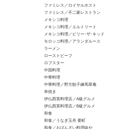
ファミレス／ロイヤルホスト
ファミレス／不二家レストラン
メキシコ料理
メキシコ料理／エルトリート
メキシコ料理／ビリー･ザ･キッド
モロッコ料理／アランダルース
ラーメン
ローストビーフ
ロブスター
中国料理
中華料理
中華料理／野方餃子練馬翠庵
串焼き
伊仏西英料理店／A級グルメ
伊仏西英料理店／B級グルメ
和食
和食／うなぎ玉舟 要町
和食／おばんざい料理鉢や