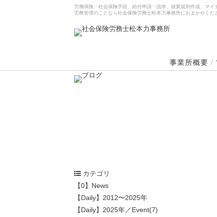
労働保険・社会保険手続、給付申請・請求、就業規則作成、マイ
労務管理のことなら社会保険労務士松本力事務所におまかせくだ
事業所概要
/
カテゴリ
【0】News
【Daily】2012〜2025年
【Daily】2025年／Event(7)