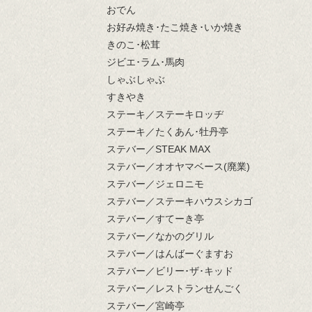
おでん
お好み焼き･たこ焼き･いか焼き
きのこ･松茸
ジビエ･ラム･馬肉
しゃぶしゃぶ
すきやき
ステーキ／ステーキロッヂ
ステーキ／たくあん･牡丹亭
ステバー／STEAK MAX
ステバー／オオヤマベース(廃業)
ステバー／ジェロニモ
ステバー／ステーキハウスシカゴ
ステバー／すてーき亭
ステバー／なかのグリル
ステバー／はんばーぐますお
ステバー／ビリー･ザ･キッド
ステバー／レストランせんごく
ステバー／宮崎亭