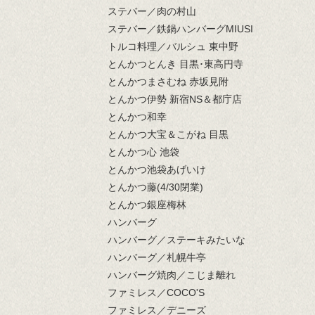
ステバー／肉の村山
ステバー／鉄鍋ハンバーグMIUSI
トルコ料理／バルシュ 東中野
とんかつとんき 目黒･東高円寺
とんかつまさむね 赤坂見附
とんかつ伊勢 新宿NS＆都庁店
とんかつ和幸
とんかつ大宝＆こがね 目黒
とんかつ心 池袋
とんかつ池袋あげいけ
とんかつ藤(4/30閉業)
とんかつ銀座梅林
ハンバーグ
ハンバーグ／ステーキみたいな
ハンバーグ／札幌牛亭
ハンバーグ焼肉／こじま離れ
ファミレス／COCO'S
ファミレス／デニーズ