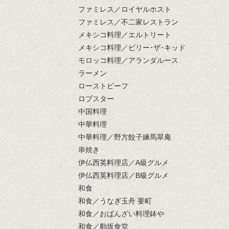
ファミレス／ロイヤルホスト
ファミレス／不二家レストラン
メキシコ料理／エルトリート
メキシコ料理／ビリー･ザ･キッド
モロッコ料理／アランダルース
ラーメン
ローストビーフ
ロブスター
中国料理
中華料理
中華料理／野方餃子練馬翠庵
串焼き
伊仏西英料理店／A級グルメ
伊仏西英料理店／B級グルメ
和食
和食／うなぎ玉舟 要町
和食／おばんざい料理鉢や
和食／動坂食堂