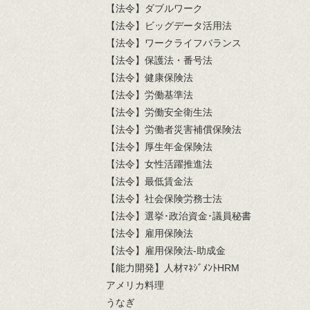
【法令】ダブルワーク
【法令】ビッグデータ活用法
【法令】ワークライフバランス
【法令】保護法・番号法
【法令】健康保険法
【法令】労働基準法
【法令】労働安全衛生法
【法令】労働者災害補償保険法
【法令】厚生年金保険法
【法令】女性活躍推進法
【法令】最低賃金法
【法令】社会保険労務士法
【法令】選挙･政治資金･議員秘書
【法令】雇用保険法
【法令】雇用保険法-助成金
【能力開発】人材ﾏﾈｼﾞﾒﾝﾄHRM
アメリカ料理
うなぎ