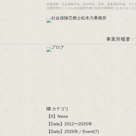
労働保険・社会保険手続、給付申請・請求、就業規則作成、マイ
労務管理のことなら社会保険労務士松本力事務所におまかせくだ
事業所概要
/
カテゴリ
【0】News
【Daily】2012〜2025年
【Daily】2025年／Event(7)