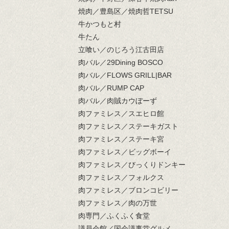
焼肉／豊島区／焼肉哲TETSU
牛かつもと村
牛たん
立喰い／のじろう江古田店
肉バル／29Dining BOSCO
肉バル／FLOWS GRILL|BAR
肉バル／RUMP CAP
肉バル／肉賊カウぼーず
肉ファミレス／スエヒロ館
肉ファミレス／ステーキガスト
肉ファミレス／ステーキ宮
肉ファミレス／ビッグボーイ
肉ファミレス／びっくりドンキー
肉ファミレス／フォルクス
肉ファミレス／ブロンコビリー
肉ファミレス／肉の万世
肉専門／ふくふく食堂
議員会館／国会議事堂グルメ