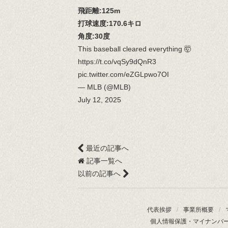
飛距離:125m
打球速度:170.6キロ
角度:30度
This baseball cleared everything 🤯
https://t.co/vqSy9dQnR3
pic.twitter.com/eZGLpwo7OI
— MLB (@MLB)
July 12, 2025
最近の記事へ
記事一覧へ
以前の記事へ
代表挨拶
/
事業所概要
/
個人情報保護・マイナンバ