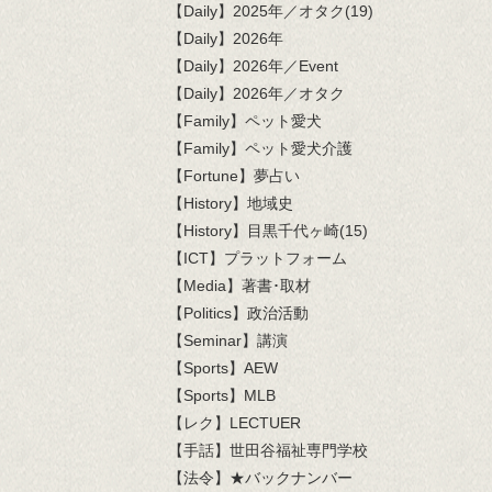
【Daily】2025年／オタク(19)
【Daily】2026年
【Daily】2026年／Event
【Daily】2026年／オタク
【Family】ペット愛犬
【Family】ペット愛犬介護
【Fortune】夢占い
【History】地域史
【History】目黒千代ヶ崎(15)
【ICT】プラットフォーム
【Media】著書･取材
【Politics】政治活動
【Seminar】講演
【Sports】AEW
【Sports】MLB
【レク】LECTUER
【手話】世田谷福祉専門学校
【法令】★バックナンバー