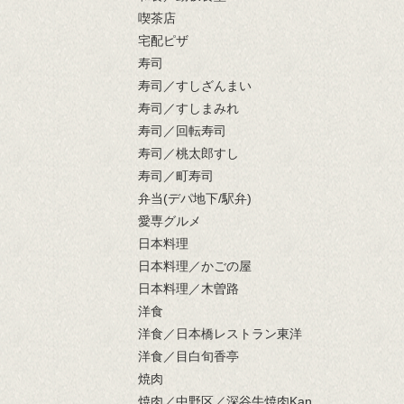
喫茶店
宅配ピザ
寿司
寿司／すしざんまい
寿司／すしまみれ
寿司／回転寿司
寿司／桃太郎すし
寿司／町寿司
弁当(デパ地下/駅弁)
愛専グルメ
日本料理
日本料理／かごの屋
日本料理／木曽路
洋食
洋食／日本橋レストラン東洋
洋食／目白旬香亭
焼肉
焼肉／中野区／深谷牛焼肉Kan