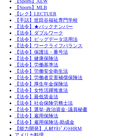
【Sports】AEW
【Sports】MLB
【レク】LECTUER
【手話】世田谷福祉専門学校
【法令】★バックナンバー
【法令】ダブルワーク
【法令】ビッグデータ活用法
【法令】ワークライフバランス
【法令】保護法・番号法
【法令】健康保険法
【法令】労働基準法
【法令】労働安全衛生法
【法令】労働者災害補償保険法
【法令】厚生年金保険法
【法令】女性活躍推進法
【法令】最低賃金法
【法令】社会保険労務士法
【法令】選挙･政治資金･議員秘書
【法令】雇用保険法
【法令】雇用保険法-助成金
【能力開発】人材ﾏﾈｼﾞﾒﾝﾄHRM
アメリカ料理