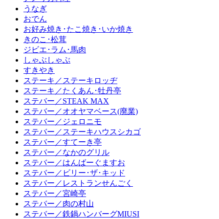
うなぎ
おでん
お好み焼き･たこ焼き･いか焼き
きのこ･松茸
ジビエ･ラム･馬肉
しゃぶしゃぶ
すきやき
ステーキ／ステーキロッヂ
ステーキ／たくあん･牡丹亭
ステバー／STEAK MAX
ステバー／オオヤマベース(廃業)
ステバー／ジェロニモ
ステバー／ステーキハウスシカゴ
ステバー／すてーき亭
ステバー／なかのグリル
ステバー／はんばーぐますお
ステバー／ビリー･ザ･キッド
ステバー／レストランせんごく
ステバー／宮崎亭
ステバー／肉の村山
ステバー／鉄鍋ハンバーグMIUSI