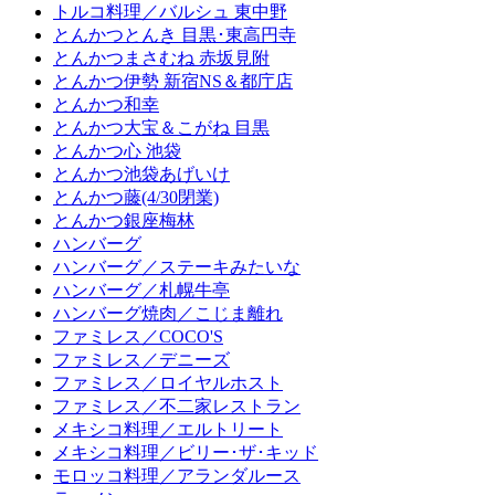
トルコ料理／バルシュ 東中野
とんかつとんき 目黒･東高円寺
とんかつまさむね 赤坂見附
とんかつ伊勢 新宿NS＆都庁店
とんかつ和幸
とんかつ大宝＆こがね 目黒
とんかつ心 池袋
とんかつ池袋あげいけ
とんかつ藤(4/30閉業)
とんかつ銀座梅林
ハンバーグ
ハンバーグ／ステーキみたいな
ハンバーグ／札幌牛亭
ハンバーグ焼肉／こじま離れ
ファミレス／COCO'S
ファミレス／デニーズ
ファミレス／ロイヤルホスト
ファミレス／不二家レストラン
メキシコ料理／エルトリート
メキシコ料理／ビリー･ザ･キッド
モロッコ料理／アランダルース