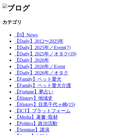
カテゴリ
【0】News
【Daily】2012〜2025年
【Daily】2025年／Event(7)
【Daily】2025年／オタク(19)
【Daily】2026年
【Daily】2026年／Event
【Daily】2026年／オタク
【Family】ペット愛犬
【Family】ペット愛犬介護
【Fortune】夢占い
【History】地域史
【History】目黒千代ヶ崎(15)
【ICT】プラットフォーム
【Media】著書･取材
【Politics】政治活動
【Seminar】講演