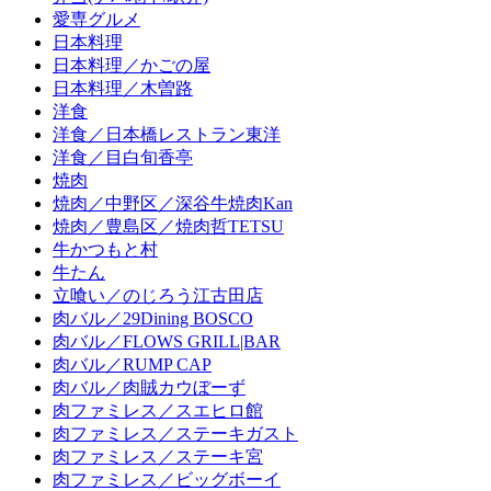
愛専グルメ
日本料理
日本料理／かごの屋
日本料理／木曽路
洋食
洋食／日本橋レストラン東洋
洋食／目白旬香亭
焼肉
焼肉／中野区／深谷牛焼肉Kan
焼肉／豊島区／焼肉哲TETSU
牛かつもと村
牛たん
立喰い／のじろう江古田店
肉バル／29Dining BOSCO
肉バル／FLOWS GRILL|BAR
肉バル／RUMP CAP
肉バル／肉賊カウぼーず
肉ファミレス／スエヒロ館
肉ファミレス／ステーキガスト
肉ファミレス／ステーキ宮
肉ファミレス／ビッグボーイ