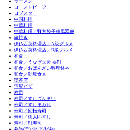
ラーメン
ローストビーフ
ロブスター
中国料理
中華料理
中華料理／野方餃子練馬翠庵
串焼き
伊仏西英料理店／A級グルメ
伊仏西英料理店／B級グルメ
和食
和食／うなぎ玉舟 要町
和食／おばんざい料理鉢や
和食／動坂食堂
喫茶店
宅配ピザ
寿司
寿司／すしざんまい
寿司／すしまみれ
寿司／回転寿司
寿司／桃太郎すし
寿司／町寿司
弁当(デパ地下/駅弁)