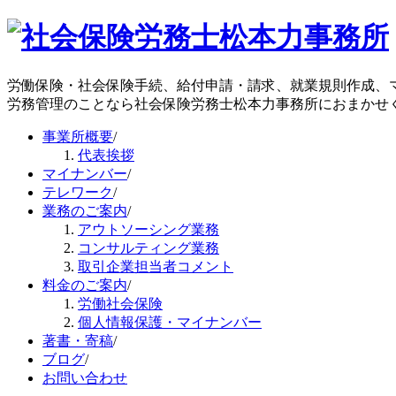
労働保険・社会保険手続、給付申請・請求、就業規則作成、
労務管理のことなら社会保険労務士松本力事務所におまかせ
事業所概要
/
代表挨拶
マイナンバー
/
テレワーク
/
業務のご案内
/
アウトソーシング業務
コンサルティング業務
取引企業担当者コメント
料金のご案内
/
労働社会保険
個人情報保護・マイナンバー
著書・寄稿
/
ブログ
/
お問い合わせ