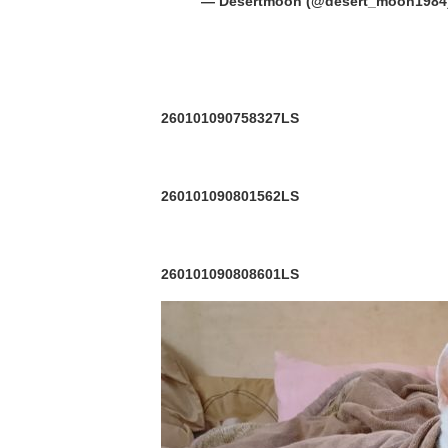
— Desertmoon (@desert_moon1984
260101090758327LS
260101090801562LS
260101090808601LS