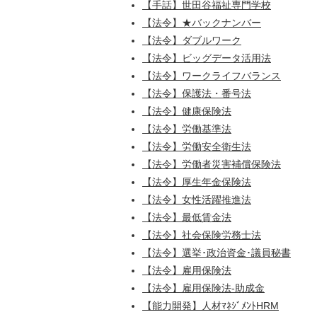
【手話】世田谷福祉専門学校
【法令】★バックナンバー
【法令】ダブルワーク
【法令】ビッグデータ活用法
【法令】ワークライフバランス
【法令】保護法・番号法
【法令】健康保険法
【法令】労働基準法
【法令】労働安全衛生法
【法令】労働者災害補償保険法
【法令】厚生年金保険法
【法令】女性活躍推進法
【法令】最低賃金法
【法令】社会保険労務士法
【法令】選挙･政治資金･議員秘書
【法令】雇用保険法
【法令】雇用保険法-助成金
【能力開発】人材ﾏﾈｼﾞﾒﾝﾄHRM