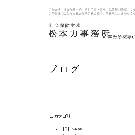
労働保険・社会保険手続、給付申請・請求、就業規則作成、マ
労務管理のことなら社会保険労務士松本力事務所におまかせく
事業所概要
/
カテゴリ
【0】News