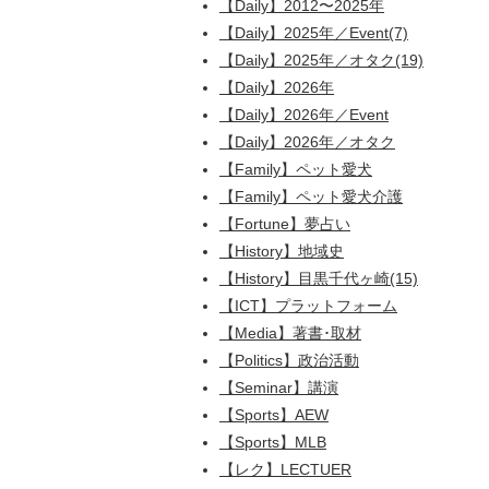
【Daily】2012〜2025年
【Daily】2025年／Event(7)
【Daily】2025年／オタク(19)
【Daily】2026年
【Daily】2026年／Event
【Daily】2026年／オタク
【Family】ペット愛犬
【Family】ペット愛犬介護
【Fortune】夢占い
【History】地域史
【History】目黒千代ヶ崎(15)
【ICT】プラットフォーム
【Media】著書･取材
【Politics】政治活動
【Seminar】講演
【Sports】AEW
【Sports】MLB
【レク】LECTUER