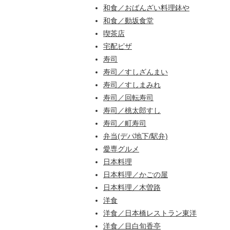
和食／おばんざい料理鉢や
和食／動坂食堂
喫茶店
宅配ピザ
寿司
寿司／すしざんまい
寿司／すしまみれ
寿司／回転寿司
寿司／桃太郎すし
寿司／町寿司
弁当(デパ地下/駅弁)
愛専グルメ
日本料理
日本料理／かごの屋
日本料理／木曽路
洋食
洋食／日本橋レストラン東洋
洋食／目白旬香亭