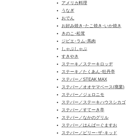
アメリカ料理
うなぎ
おでん
お好み焼き･たこ焼き･いか焼き
きのこ･松茸
ジビエ･ラム･馬肉
しゃぶしゃぶ
すきやき
ステーキ／ステーキロッヂ
ステーキ／たくあん･牡丹亭
ステバー／STEAK MAX
ステバー／オオヤマベース(廃業)
ステバー／ジェロニモ
ステバー／ステーキハウスシカゴ
ステバー／すてーき亭
ステバー／なかのグリル
ステバー／はんばーぐますお
ステバー／ビリー･ザ･キッド