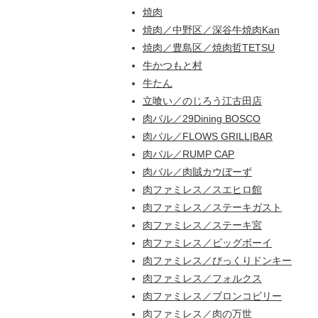
焼肉
焼肉／中野区／深谷牛焼肉Kan
焼肉／豊島区／焼肉哲TETSU
牛かつもと村
牛たん
立喰い／のじろう江古田店
肉バル／29Dining BOSCO
肉バル／FLOWS GRILL|BAR
肉バル／RUMP CAP
肉バル／肉賊カウぼーず
肉ファミレス／スエヒロ館
肉ファミレス／ステーキガスト
肉ファミレス／ステーキ宮
肉ファミレス／ビッグボーイ
肉ファミレス／びっくりドンキー
肉ファミレス／フォルクス
肉ファミレス／ブロンコビリー
肉ファミレス／肉の万世