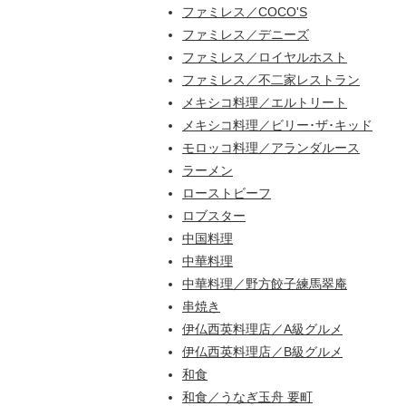
ファミレス／COCO'S
ファミレス／デニーズ
ファミレス／ロイヤルホスト
ファミレス／不二家レストラン
メキシコ料理／エルトリート
メキシコ料理／ビリー･ザ･キッド
モロッコ料理／アランダルース
ラーメン
ローストビーフ
ロブスター
中国料理
中華料理
中華料理／野方餃子練馬翠庵
串焼き
伊仏西英料理店／A級グルメ
伊仏西英料理店／B級グルメ
和食
和食／うなぎ玉舟 要町