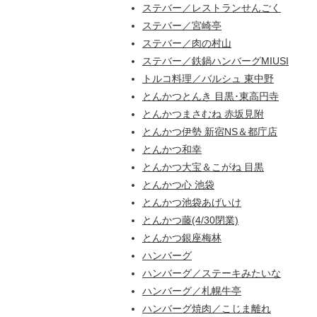
ステバー／レストランせんごく
ステバー／宮崎亭
ステバー／肉の村山
ステバー／鉄鍋ハンバーグMIUSI
トルコ料理／バルシュ 東中野
とんかつとんき 目黒･東高円寺
とんかつまさむね 赤坂見附
とんかつ伊勢 新宿NS＆都庁店
とんかつ和幸
とんかつ大宝＆こがね 目黒
とんかつ心 池袋
とんかつ池袋あげいけ
とんかつ藤(4/30閉業)
とんかつ銀座梅林
ハンバーグ
ハンバーグ／ステーキみたいな
ハンバーグ／札幌牛亭
ハンバーグ焼肉／こじま離れ