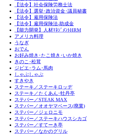
【法令】社会保険労務士法
【法令】選挙･政治資金･議員秘書
【法令】雇用保険法
【法令】雇用保険法-助成金
【能力開発】人材ﾏﾈｼﾞﾒﾝﾄHRM
アメリカ料理
うなぎ
おでん
お好み焼き･たこ焼き･いか焼き
きのこ･松茸
ジビエ･ラム･馬肉
しゃぶしゃぶ
すきやき
ステーキ／ステーキロッヂ
ステーキ／たくあん･牡丹亭
ステバー／STEAK MAX
ステバー／オオヤマベース(廃業)
ステバー／ジェロニモ
ステバー／ステーキハウスシカゴ
ステバー／すてーき亭
ステバー／なかのグリル