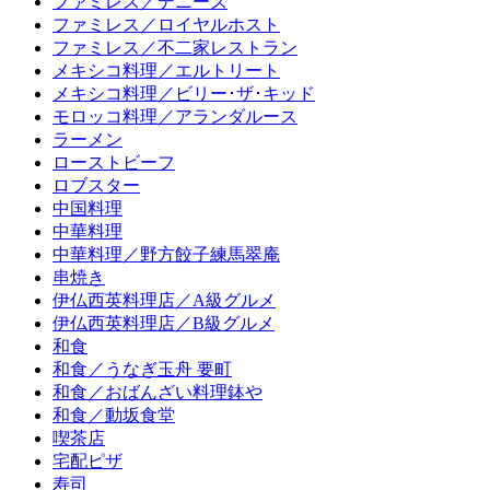
ファミレス／デニーズ
ファミレス／ロイヤルホスト
ファミレス／不二家レストラン
メキシコ料理／エルトリート
メキシコ料理／ビリー･ザ･キッド
モロッコ料理／アランダルース
ラーメン
ローストビーフ
ロブスター
中国料理
中華料理
中華料理／野方餃子練馬翠庵
串焼き
伊仏西英料理店／A級グルメ
伊仏西英料理店／B級グルメ
和食
和食／うなぎ玉舟 要町
和食／おばんざい料理鉢や
和食／動坂食堂
喫茶店
宅配ピザ
寿司