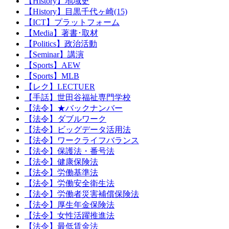
【History】地域史
【History】目黒千代ヶ崎(15)
【ICT】プラットフォーム
【Media】著書･取材
【Politics】政治活動
【Seminar】講演
【Sports】AEW
【Sports】MLB
【レク】LECTUER
【手話】世田谷福祉専門学校
【法令】★バックナンバー
【法令】ダブルワーク
【法令】ビッグデータ活用法
【法令】ワークライフバランス
【法令】保護法・番号法
【法令】健康保険法
【法令】労働基準法
【法令】労働安全衛生法
【法令】労働者災害補償保険法
【法令】厚生年金保険法
【法令】女性活躍推進法
【法令】最低賃金法