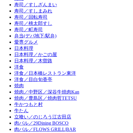
寿司／すしざんまい
寿司／すしまみれ
寿司／回転寿司
寿司／桃太郎すし
寿司／町寿司
弁当(デパ地下/駅弁)
愛専グルメ
日本料理
日本料理／かごの屋
日本料理／木曽路
洋食
洋食／日本橋レストラン東洋
洋食／目白旬香亭
焼肉
焼肉／中野区／深谷牛焼肉Kan
焼肉／豊島区／焼肉哲TETSU
牛かつもと村
牛たん
立喰い／のじろう江古田店
肉バル／29Dining BOSCO
肉バル／FLOWS GRILL|BAR