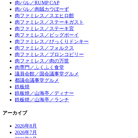
肉バル／RUMP CAP
肉バル／肉賊カウぼーず
肉ファミレス／スエヒロ館
肉ファミレス／ステーキガスト
肉ファミレス／ステーキ宮
肉ファミレス／ビッグボーイ
肉ファミレス／びっくりドンキー
肉ファミレス／フォルクス
肉ファミレス／ブロンコビリー
肉ファミレス／肉の万世
肉専門／ふくふく食堂
議員会館／国会議事堂グルメ
都議会議事堂グルメ
鉄板焼
鉄板焼／山海亭／ディナー
鉄板焼／山海亭／ランチ
アーカイブ
2026年8月
2026年7月