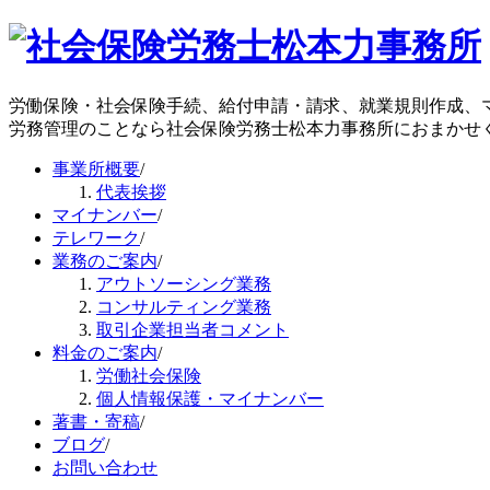
労働保険・社会保険手続、給付申請・請求、就業規則作成、
労務管理のことなら社会保険労務士松本力事務所におまかせ
事業所概要
/
代表挨拶
マイナンバー
/
テレワーク
/
業務のご案内
/
アウトソーシング業務
コンサルティング業務
取引企業担当者コメント
料金のご案内
/
労働社会保険
個人情報保護・マイナンバー
著書・寄稿
/
ブログ
/
お問い合わせ