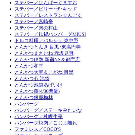
ステバー／はんばーぐますお
ステバー／ビリー･ザ･キッド
ステバー／レストランせんごく
ステバー／宮崎亭
ステバー／肉の村山
ステバー／鉄鍋ハンバーグMIUSI
トルコ料理／バルシュ 東中野
とんかつとんき 目黒･東高円寺
とんかつまさむね 赤坂見附
とんかつ伊勢 新宿NS＆都庁店
とんかつ和幸
とんかつ大宝＆こがね 目黒
とんかつ心 池袋
とんかつ池袋あげいけ
とんかつ藤(4/30閉業)
とんかつ銀座梅林
ハンバーグ
ハンバーグ／ステーキみたいな
ハンバーグ／札幌牛亭
ハンバーグ焼肉／こじま離れ
ファミレス／COCO'S