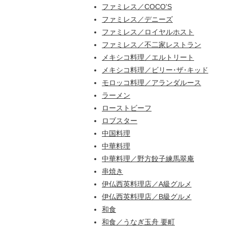
ファミレス／COCO'S
ファミレス／デニーズ
ファミレス／ロイヤルホスト
ファミレス／不二家レストラン
メキシコ料理／エルトリート
メキシコ料理／ビリー･ザ･キッド
モロッコ料理／アランダルース
ラーメン
ローストビーフ
ロブスター
中国料理
中華料理
中華料理／野方餃子練馬翠庵
串焼き
伊仏西英料理店／A級グルメ
伊仏西英料理店／B級グルメ
和食
和食／うなぎ玉舟 要町