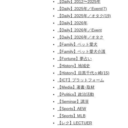
【Daily】2012〜2025年
【Daily】2025年／Event(7)
【Daily】2025年／オタク(19)
【Daily】2026年
【Daily】2026年／Event
【Daily】2026年／オタク
【Family】ペット愛犬
【Family】ペット愛犬介護
【Fortune】夢占い
【History】地域史
【History】目黒千代ヶ崎(15)
【ICT】プラットフォーム
【Media】著書･取材
【Politics】政治活動
【Seminar】講演
【Sports】AEW
【Sports】MLB
【レク】LECTUER