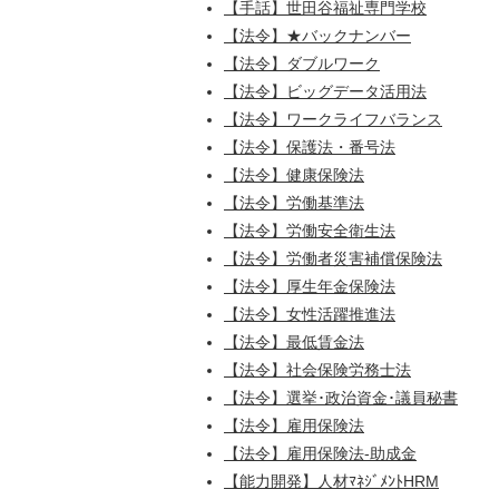
【手話】世田谷福祉専門学校
【法令】★バックナンバー
【法令】ダブルワーク
【法令】ビッグデータ活用法
【法令】ワークライフバランス
【法令】保護法・番号法
【法令】健康保険法
【法令】労働基準法
【法令】労働安全衛生法
【法令】労働者災害補償保険法
【法令】厚生年金保険法
【法令】女性活躍推進法
【法令】最低賃金法
【法令】社会保険労務士法
【法令】選挙･政治資金･議員秘書
【法令】雇用保険法
【法令】雇用保険法-助成金
【能力開発】人材ﾏﾈｼﾞﾒﾝﾄHRM