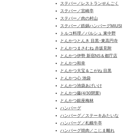
ステバー／レストランせんごく
ステバー／宮崎亭
ステバー／肉の村山
ステバー／鉄鍋ハンバーグMIUSI
トルコ料理／バルシュ 東中野
とんかつとんき 目黒･東高円寺
とんかつまさむね 赤坂見附
とんかつ伊勢 新宿NS＆都庁店
とんかつ和幸
とんかつ大宝＆こがね 目黒
とんかつ心 池袋
とんかつ池袋あげいけ
とんかつ藤(4/30閉業)
とんかつ銀座梅林
ハンバーグ
ハンバーグ／ステーキみたいな
ハンバーグ／札幌牛亭
ハンバーグ焼肉／こじま離れ