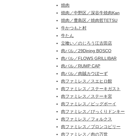
焼肉
焼肉／中野区／深谷牛焼肉Kan
焼肉／豊島区／焼肉哲TETSU
牛かつもと村
牛たん
立喰い／のじろう江古田店
肉バル／29Dining BOSCO
肉バル／FLOWS GRILL|BAR
肉バル／RUMP CAP
肉バル／肉賊カウぼーず
肉ファミレス／スエヒロ館
肉ファミレス／ステーキガスト
肉ファミレス／ステーキ宮
肉ファミレス／ビッグボーイ
肉ファミレス／びっくりドンキー
肉ファミレス／フォルクス
肉ファミレス／ブロンコビリー
肉ファミレス／肉の万世