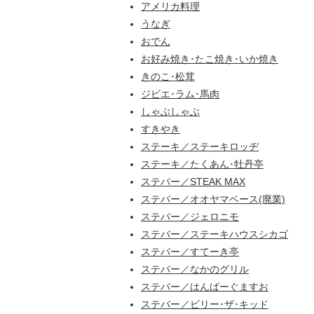
アメリカ料理
うなぎ
おでん
お好み焼き･たこ焼き･いか焼き
きのこ･松茸
ジビエ･ラム･馬肉
しゃぶしゃぶ
すきやき
ステーキ／ステーキロッヂ
ステーキ／たくあん･牡丹亭
ステバー／STEAK MAX
ステバー／オオヤマベース(廃業)
ステバー／ジェロニモ
ステバー／ステーキハウスシカゴ
ステバー／すてーき亭
ステバー／なかのグリル
ステバー／はんばーぐますお
ステバー／ビリー･ザ･キッド