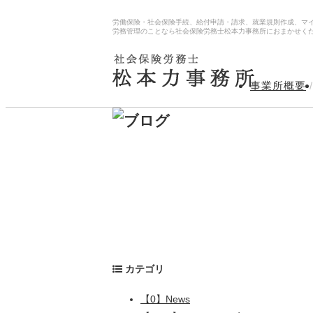
労働保険・社会保険手続、給付申請・請求、就業規則作成、マ
労務管理のことなら社会保険労務士松本力事務所におまかせく
事業所概要
/
カテゴリ
【0】News