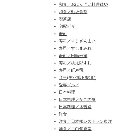
和食／おばんざい料理鉢や
和食／動坂食堂
喫茶店
宅配ピザ
寿司
寿司／すしざんまい
寿司／すしまみれ
寿司／回転寿司
寿司／桃太郎すし
寿司／町寿司
弁当(デパ地下/駅弁)
愛専グルメ
日本料理
日本料理／かごの屋
日本料理／木曽路
洋食
洋食／日本橋レストラン東洋
洋食／目白旬香亭