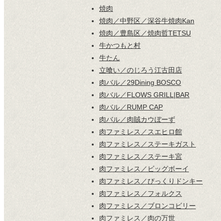
焼肉
焼肉／中野区／深谷牛焼肉Kan
焼肉／豊島区／焼肉哲TETSU
牛かつもと村
牛たん
立喰い／のじろう江古田店
肉バル／29Dining BOSCO
肉バル／FLOWS GRILL|BAR
肉バル／RUMP CAP
肉バル／肉賊カウぼーず
肉ファミレス／スエヒロ館
肉ファミレス／ステーキガスト
肉ファミレス／ステーキ宮
肉ファミレス／ビッグボーイ
肉ファミレス／びっくりドンキー
肉ファミレス／フォルクス
肉ファミレス／ブロンコビリー
肉ファミレス／肉の万世