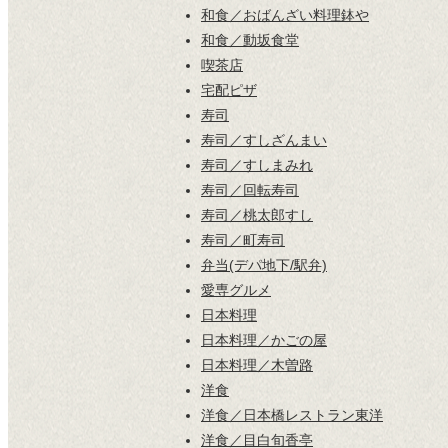
和食／おばんざい料理鉢や
和食／動坂食堂
喫茶店
宅配ピザ
寿司
寿司／すしざんまい
寿司／すしまみれ
寿司／回転寿司
寿司／桃太郎すし
寿司／町寿司
弁当(デパ地下/駅弁)
愛専グルメ
日本料理
日本料理／かごの屋
日本料理／木曽路
洋食
洋食／日本橋レストラン東洋
洋食／目白旬香亭