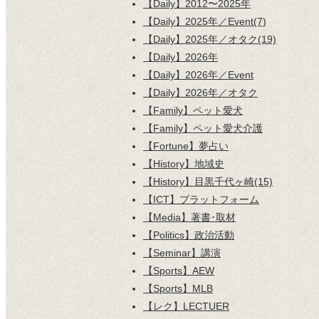
【Daily】2012〜2025年
【Daily】2025年／Event(7)
【Daily】2025年／オタク(19)
【Daily】2026年
【Daily】2026年／Event
【Daily】2026年／オタク
【Family】ペット愛犬
【Family】ペット愛犬介護
【Fortune】夢占い
【History】地域史
【History】目黒千代ヶ崎(15)
【ICT】プラットフォーム
【Media】著書･取材
【Politics】政治活動
【Seminar】講演
【Sports】AEW
【Sports】MLB
【レク】LECTUER