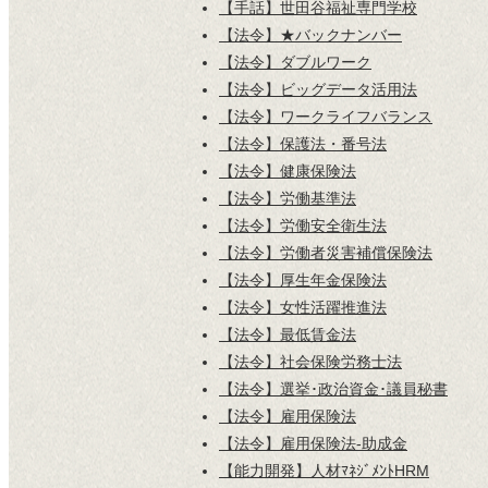
【手話】世田谷福祉専門学校
【法令】★バックナンバー
【法令】ダブルワーク
【法令】ビッグデータ活用法
【法令】ワークライフバランス
【法令】保護法・番号法
【法令】健康保険法
【法令】労働基準法
【法令】労働安全衛生法
【法令】労働者災害補償保険法
【法令】厚生年金保険法
【法令】女性活躍推進法
【法令】最低賃金法
【法令】社会保険労務士法
【法令】選挙･政治資金･議員秘書
【法令】雇用保険法
【法令】雇用保険法-助成金
【能力開発】人材ﾏﾈｼﾞﾒﾝﾄHRM