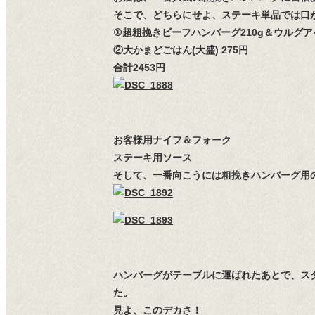
そこで、どちらにせよ、ステーキ単品では口
①超粗挽きビーフハンバーグ210g＆ウルグアイ
②大かまどごはん(大盛) 275円
合計2453円
お客様用ナイフ＆フォーク
ステーキ用ソース
そして、一番向こうには粗挽きハンバーグ用
ハンバーグがテーブルに運ばれたあとで、ス
た。
見よ、このデカさ！