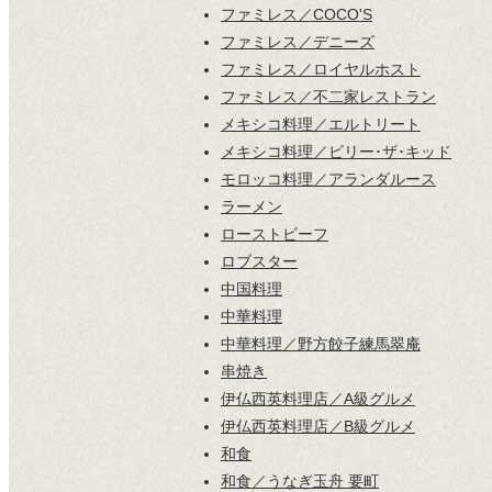
ファミレス／COCO'S
ファミレス／デニーズ
ファミレス／ロイヤルホスト
ファミレス／不二家レストラン
メキシコ料理／エルトリート
メキシコ料理／ビリー･ザ･キッド
モロッコ料理／アランダルース
ラーメン
ローストビーフ
ロブスター
中国料理
中華料理
中華料理／野方餃子練馬翠庵
串焼き
伊仏西英料理店／A級グルメ
伊仏西英料理店／B級グルメ
和食
和食／うなぎ玉舟 要町