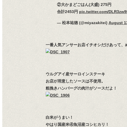
②大かまどごはん(大盛) 275円
合計2453円
pic.twitter.com/DLR3zw
— 松本祐徳 (@miyazakitei)
August 1
一番人気アンサーお店イチオシだけあって、
ウルグアイ産サーロインステーキ
お店が用意したソースは不使用。
粗挽きハンバーグの肉汁がソースだよ！
白米がうまい！
やはり国産米④魚沼産コシヒカリ！