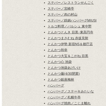
ステバー／レストランせんごく
ステバー／宮崎亭
ステバー／肉の村山
ステバー／鉄鍋ハンバーグMIUSI
トルコ料理／バルシュ 東中野
とんかつとんき 目黒･東高円寺
とんかつまさむね 赤坂見附
とんかつ伊勢 新宿NS＆都庁店
とんかつ和幸
とんかつ大宝＆こがね 目黒
とんかつ心 池袋
とんかつ池袋あげいけ
とんかつ藤(4/30閉業)
とんかつ銀座梅林
ハンバーグ
ハンバーグ／ステーキみたいな
ハンバーグ／札幌牛亭
ハンバーグ焼肉／こじま離れ