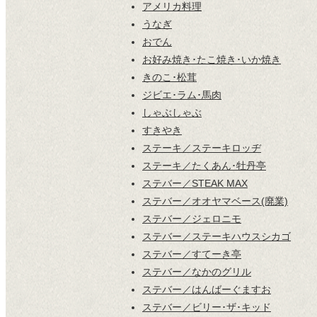
アメリカ料理
うなぎ
おでん
お好み焼き･たこ焼き･いか焼き
きのこ･松茸
ジビエ･ラム･馬肉
しゃぶしゃぶ
すきやき
ステーキ／ステーキロッヂ
ステーキ／たくあん･牡丹亭
ステバー／STEAK MAX
ステバー／オオヤマベース(廃業)
ステバー／ジェロニモ
ステバー／ステーキハウスシカゴ
ステバー／すてーき亭
ステバー／なかのグリル
ステバー／はんばーぐますお
ステバー／ビリー･ザ･キッド