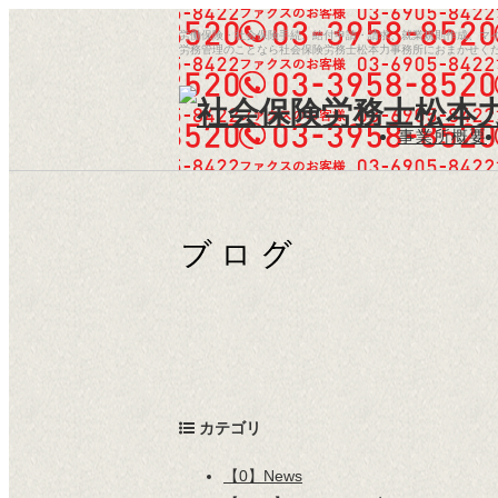
労働保険・社会保険手続、給付申請・請求、就業規則作成、マ
労務管理のことなら社会保険労務士松本力事務所におまかせく
事業所概要
/
カテゴリ
【0】News