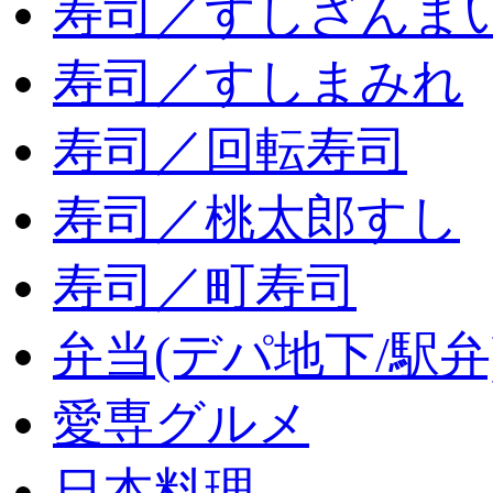
寿司／すしざんま
寿司／すしまみれ
寿司／回転寿司
寿司／桃太郎すし
寿司／町寿司
弁当(デパ地下/駅弁
愛専グルメ
日本料理