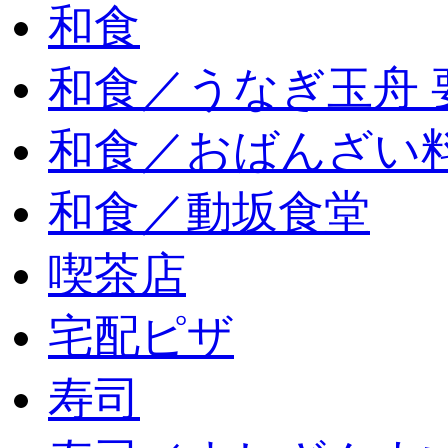
和食
和食／うなぎ玉舟 
和食／おばんざい
和食／動坂食堂
喫茶店
宅配ピザ
寿司