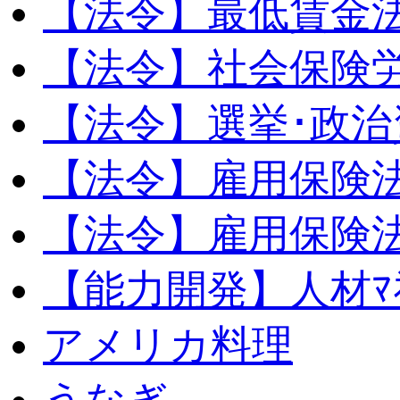
【法令】最低賃金
【法令】社会保険
【法令】選挙･政治
【法令】雇用保険
【法令】雇用保険法
【能力開発】人材ﾏﾈｼ
アメリカ料理