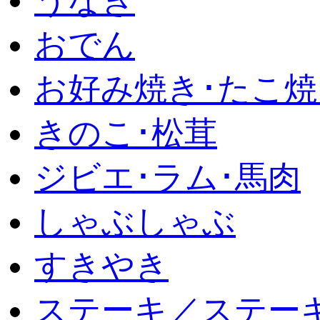
うなぎ
おでん
お好み焼き･たこ焼
きのこ･松茸
ジビエ･ラム･馬肉
しゃぶしゃぶ
すきやき
ステーキ／ステー