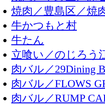
焼肉／豊島区／焼肉
牛かつもと村
牛たん
立喰い／のじろう
肉バル／29Dining 
肉バル／FLOWS GR
肉バル／RUMP CA