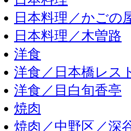
日本料理／かごの
日本料理／木曽路
洋食
洋食／日本橋レス
洋食／目白旬香亭
焼肉
焼肉／中野区／深谷