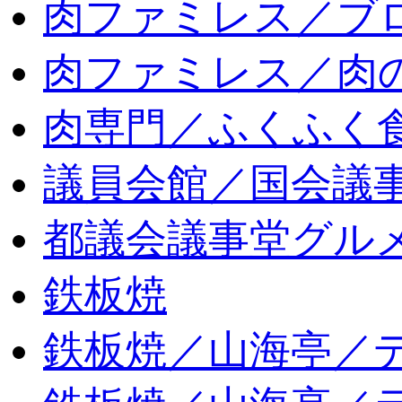
肉ファミレス／ブ
肉ファミレス／肉
肉専門／ふくふく
議員会館／国会議
都議会議事堂グル
鉄板焼
鉄板焼／山海亭／