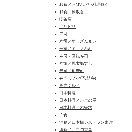
和食／おばんざい料理鉢や
和食／動坂食堂
喫茶店
宅配ピザ
寿司
寿司／すしざんまい
寿司／すしまみれ
寿司／回転寿司
寿司／桃太郎すし
寿司／町寿司
弁当(デパ地下/駅弁)
愛専グルメ
日本料理
日本料理／かごの屋
日本料理／木曽路
洋食
洋食／日本橋レストラン東洋
洋食／目白旬香亭