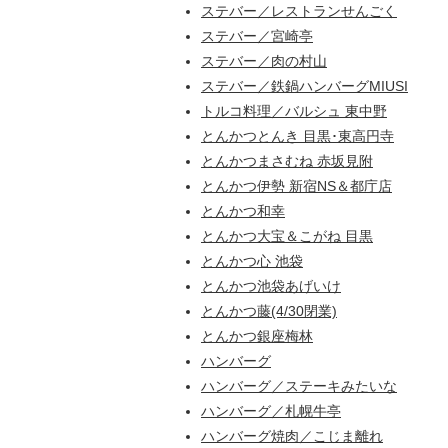
ステバー／レストランせんごく
ステバー／宮崎亭
ステバー／肉の村山
ステバー／鉄鍋ハンバーグMIUSI
トルコ料理／バルシュ 東中野
とんかつとんき 目黒･東高円寺
とんかつまさむね 赤坂見附
とんかつ伊勢 新宿NS＆都庁店
とんかつ和幸
とんかつ大宝＆こがね 目黒
とんかつ心 池袋
とんかつ池袋あげいけ
とんかつ藤(4/30閉業)
とんかつ銀座梅林
ハンバーグ
ハンバーグ／ステーキみたいな
ハンバーグ／札幌牛亭
ハンバーグ焼肉／こじま離れ