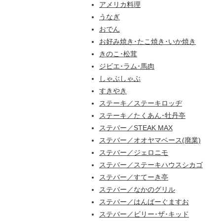
アメリカ料理
うなぎ
おでん
お好み焼き･たこ焼き･いか焼き
きのこ･松茸
ジビエ･ラム･馬肉
しゃぶしゃぶ
すきやき
ステーキ／ステーキロッヂ
ステーキ／たくあん･牡丹亭
ステバー／STEAK MAX
ステバー／オオヤマベース(廃業)
ステバー／ジェロニモ
ステバー／ステーキハウスシカゴ
ステバー／すてーき亭
ステバー／なかのグリル
ステバー／はんばーぐますお
ステバー／ビリー･ザ･キッド