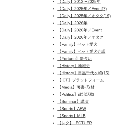
【Daily】2012〜2025年
【Daily】2025年／Event(7)
【Daily】2025年／オタク(19)
【Daily】2026年
【Daily】2026年／Event
【Daily】2026年／オタク
【Family】ペット愛犬
【Family】ペット愛犬介護
【Fortune】夢占い
【History】地域史
【History】目黒千代ヶ崎(15)
【ICT】プラットフォーム
【Media】著書･取材
【Politics】政治活動
【Seminar】講演
【Sports】AEW
【Sports】MLB
【レク】LECTUER