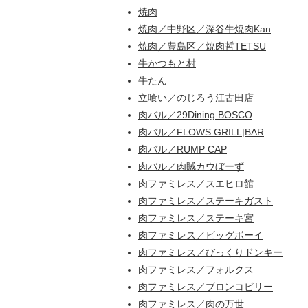
焼肉
焼肉／中野区／深谷牛焼肉Kan
焼肉／豊島区／焼肉哲TETSU
牛かつもと村
牛たん
立喰い／のじろう江古田店
肉バル／29Dining BOSCO
肉バル／FLOWS GRILL|BAR
肉バル／RUMP CAP
肉バル／肉賊カウぼーず
肉ファミレス／スエヒロ館
肉ファミレス／ステーキガスト
肉ファミレス／ステーキ宮
肉ファミレス／ビッグボーイ
肉ファミレス／びっくりドンキー
肉ファミレス／フォルクス
肉ファミレス／ブロンコビリー
肉ファミレス／肉の万世