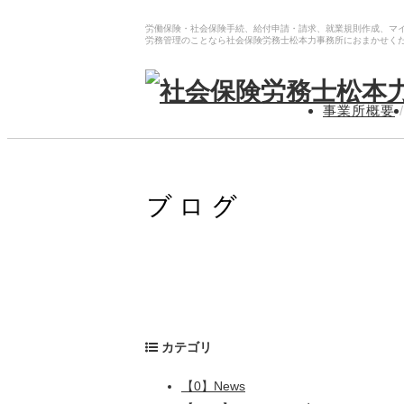
労働保険・社会保険手続、給付申請・請求、就業規則作成、マ
労務管理のことなら社会保険労務士松本力事務所におまかせく
事業所概要
/
カテゴリ
【0】News