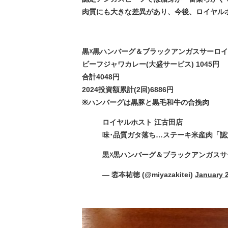
肉質にも大きな差異があり、今後、ロイヤル
黒☓黒ハンバーグ＆ブラックアンガスサーロインス
ビーフジャワカレー(大盛サービス) 1045円
合計4048円
2024投資額累計(2回)6886円
※ハンバーグは黒豚と黒毛和牛の合挽肉
ロイヤルホスト 江古田店
味･品質ガタ落ち…ステーキ米産肉「認
黒☓黒ハンバーグ＆ブラックアンガスサー
— 枩夲祐徳 (@miyazakitei)
January 2