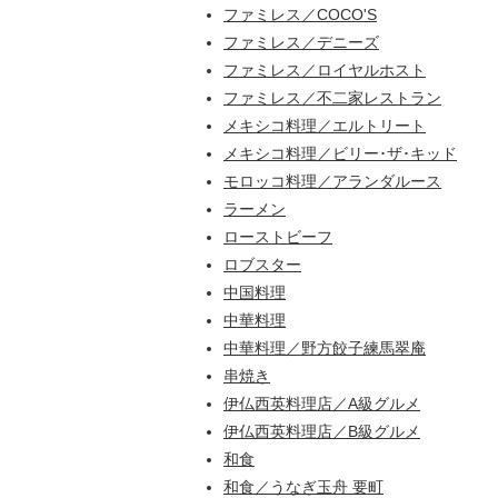
ファミレス／COCO'S
ファミレス／デニーズ
ファミレス／ロイヤルホスト
ファミレス／不二家レストラン
メキシコ料理／エルトリート
メキシコ料理／ビリー･ザ･キッド
モロッコ料理／アランダルース
ラーメン
ローストビーフ
ロブスター
中国料理
中華料理
中華料理／野方餃子練馬翠庵
串焼き
伊仏西英料理店／A級グルメ
伊仏西英料理店／B級グルメ
和食
和食／うなぎ玉舟 要町