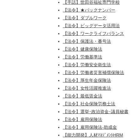
【手話】世田谷福祉専門学校
【法令】★バックナンバー
【法令】ダブルワーク
【法令】ビッグデータ活用法
【法令】ワークライフバランス
【法令】保護法・番号法
【法令】健康保険法
【法令】労働基準法
【法令】労働安全衛生法
【法令】労働者災害補償保険法
【法令】厚生年金保険法
【法令】女性活躍推進法
【法令】最低賃金法
【法令】社会保険労務士法
【法令】選挙･政治資金･議員秘書
【法令】雇用保険法
【法令】雇用保険法-助成金
【能力開発】人材ﾏﾈｼﾞﾒﾝﾄHRM