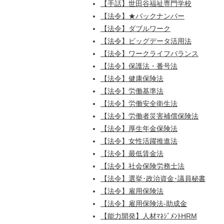
【手話】世田谷福祉専門学校
【法令】★バックナンバー
【法令】ダブルワーク
【法令】ビッグデータ活用法
【法令】ワークライフバランス
【法令】保護法・番号法
【法令】健康保険法
【法令】労働基準法
【法令】労働安全衛生法
【法令】労働者災害補償保険法
【法令】厚生年金保険法
【法令】女性活躍推進法
【法令】最低賃金法
【法令】社会保険労務士法
【法令】選挙･政治資金･議員秘書
【法令】雇用保険法
【法令】雇用保険法-助成金
【能力開発】人材ﾏﾈｼﾞﾒﾝﾄHRM