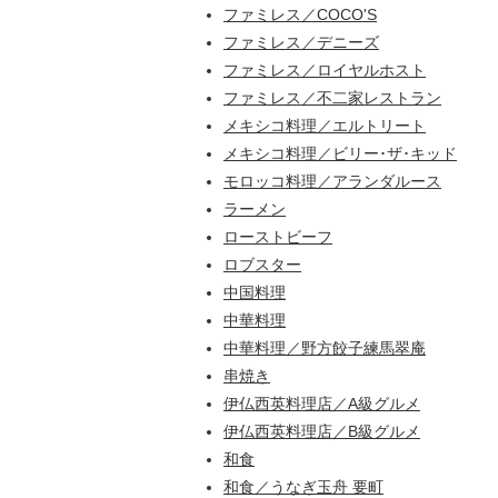
ファミレス／COCO'S
ファミレス／デニーズ
ファミレス／ロイヤルホスト
ファミレス／不二家レストラン
メキシコ料理／エルトリート
メキシコ料理／ビリー･ザ･キッド
モロッコ料理／アランダルース
ラーメン
ローストビーフ
ロブスター
中国料理
中華料理
中華料理／野方餃子練馬翠庵
串焼き
伊仏西英料理店／A級グルメ
伊仏西英料理店／B級グルメ
和食
和食／うなぎ玉舟 要町