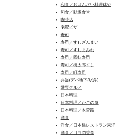
和食／おばんざい料理鉢や
和食／動坂食堂
喫茶店
宅配ピザ
寿司
寿司／すしざんまい
寿司／すしまみれ
寿司／回転寿司
寿司／桃太郎すし
寿司／町寿司
弁当(デパ地下/駅弁)
愛専グルメ
日本料理
日本料理／かごの屋
日本料理／木曽路
洋食
洋食／日本橋レストラン東洋
洋食／目白旬香亭