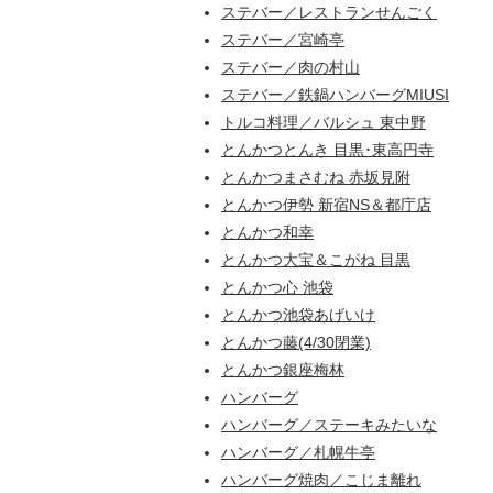
ステバー／レストランせんごく
ステバー／宮崎亭
ステバー／肉の村山
ステバー／鉄鍋ハンバーグMIUSI
トルコ料理／バルシュ 東中野
とんかつとんき 目黒･東高円寺
とんかつまさむね 赤坂見附
とんかつ伊勢 新宿NS＆都庁店
とんかつ和幸
とんかつ大宝＆こがね 目黒
とんかつ心 池袋
とんかつ池袋あげいけ
とんかつ藤(4/30閉業)
とんかつ銀座梅林
ハンバーグ
ハンバーグ／ステーキみたいな
ハンバーグ／札幌牛亭
ハンバーグ焼肉／こじま離れ