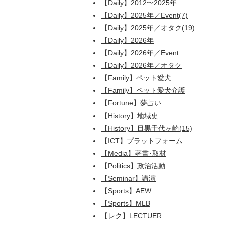
【Daily】2012〜2025年
【Daily】2025年／Event(7)
【Daily】2025年／オタク(19)
【Daily】2026年
【Daily】2026年／Event
【Daily】2026年／オタク
【Family】ペット愛犬
【Family】ペット愛犬介護
【Fortune】夢占い
【History】地域史
【History】目黒千代ヶ崎(15)
【ICT】プラットフォーム
【Media】著書･取材
【Politics】政治活動
【Seminar】講演
【Sports】AEW
【Sports】MLB
【レク】LECTUER