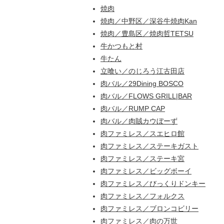
焼肉
焼肉／中野区／深谷牛焼肉Kan
焼肉／豊島区／焼肉哲TETSU
牛かつもと村
牛たん
立喰い／のじろう江古田店
肉バル／29Dining BOSCO
肉バル／FLOWS GRILL|BAR
肉バル／RUMP CAP
肉バル／肉賊カウぼーず
肉ファミレス／スエヒロ館
肉ファミレス／ステーキガスト
肉ファミレス／ステーキ宮
肉ファミレス／ビッグボーイ
肉ファミレス／びっくりドンキー
肉ファミレス／フォルクス
肉ファミレス／ブロンコビリー
肉ファミレス／肉の万世