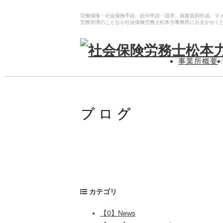
労働保険・社会保険手続、給付申請・請求、就業規則作成、マ
労務管理のことなら社会保険労務士松本力事務所におまかせく
事業所概要
/
カテゴリ
【0】News