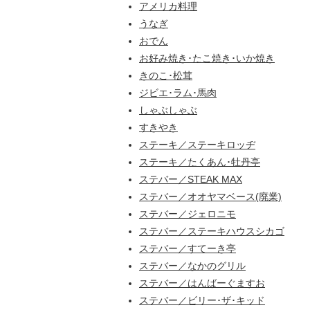
アメリカ料理
うなぎ
おでん
お好み焼き･たこ焼き･いか焼き
きのこ･松茸
ジビエ･ラム･馬肉
しゃぶしゃぶ
すきやき
ステーキ／ステーキロッヂ
ステーキ／たくあん･牡丹亭
ステバー／STEAK MAX
ステバー／オオヤマベース(廃業)
ステバー／ジェロニモ
ステバー／ステーキハウスシカゴ
ステバー／すてーき亭
ステバー／なかのグリル
ステバー／はんばーぐますお
ステバー／ビリー･ザ･キッド