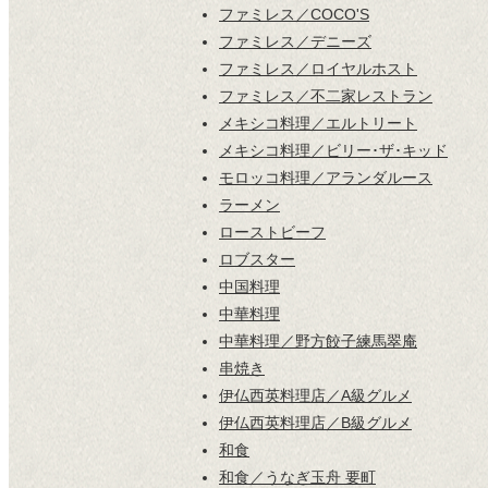
ファミレス／COCO'S
ファミレス／デニーズ
ファミレス／ロイヤルホスト
ファミレス／不二家レストラン
メキシコ料理／エルトリート
メキシコ料理／ビリー･ザ･キッド
モロッコ料理／アランダルース
ラーメン
ローストビーフ
ロブスター
中国料理
中華料理
中華料理／野方餃子練馬翠庵
串焼き
伊仏西英料理店／A級グルメ
伊仏西英料理店／B級グルメ
和食
和食／うなぎ玉舟 要町