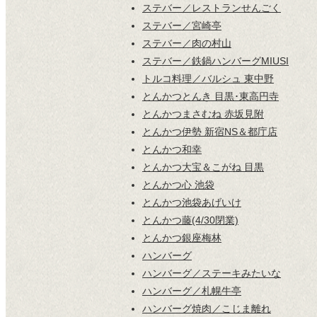
ステバー／レストランせんごく
ステバー／宮崎亭
ステバー／肉の村山
ステバー／鉄鍋ハンバーグMIUSI
トルコ料理／バルシュ 東中野
とんかつとんき 目黒･東高円寺
とんかつまさむね 赤坂見附
とんかつ伊勢 新宿NS＆都庁店
とんかつ和幸
とんかつ大宝＆こがね 目黒
とんかつ心 池袋
とんかつ池袋あげいけ
とんかつ藤(4/30閉業)
とんかつ銀座梅林
ハンバーグ
ハンバーグ／ステーキみたいな
ハンバーグ／札幌牛亭
ハンバーグ焼肉／こじま離れ