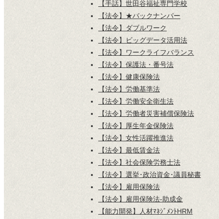
【手話】世田谷福祉専門学校
【法令】★バックナンバー
【法令】ダブルワーク
【法令】ビッグデータ活用法
【法令】ワークライフバランス
【法令】保護法・番号法
【法令】健康保険法
【法令】労働基準法
【法令】労働安全衛生法
【法令】労働者災害補償保険法
【法令】厚生年金保険法
【法令】女性活躍推進法
【法令】最低賃金法
【法令】社会保険労務士法
【法令】選挙･政治資金･議員秘書
【法令】雇用保険法
【法令】雇用保険法-助成金
【能力開発】人材ﾏﾈｼﾞﾒﾝﾄHRM