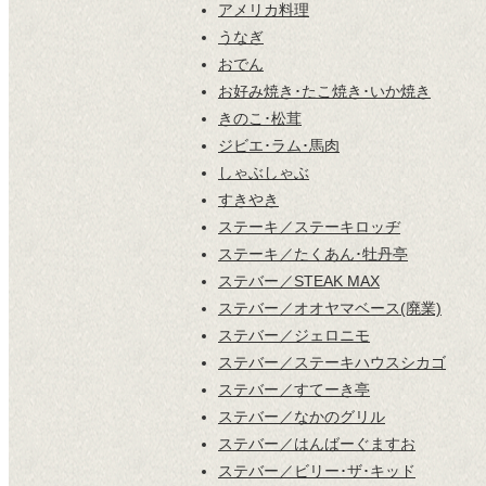
アメリカ料理
うなぎ
おでん
お好み焼き･たこ焼き･いか焼き
きのこ･松茸
ジビエ･ラム･馬肉
しゃぶしゃぶ
すきやき
ステーキ／ステーキロッヂ
ステーキ／たくあん･牡丹亭
ステバー／STEAK MAX
ステバー／オオヤマベース(廃業)
ステバー／ジェロニモ
ステバー／ステーキハウスシカゴ
ステバー／すてーき亭
ステバー／なかのグリル
ステバー／はんばーぐますお
ステバー／ビリー･ザ･キッド