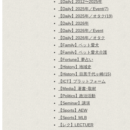
【Daily】2012〜2025年
【Daily】2025年／Event(7)
【Daily】2025年／オタク(19)
【Daily】2026年
【Daily】2026年／Event
【Daily】2026年／オタク
【Family】ペット愛犬
【Family】ペット愛犬介護
【Fortune】夢占い
【History】地域史
【History】目黒千代ヶ崎(15)
【ICT】プラットフォーム
【Media】著書･取材
【Politics】政治活動
【Seminar】講演
【Sports】AEW
【Sports】MLB
【レク】LECTUER