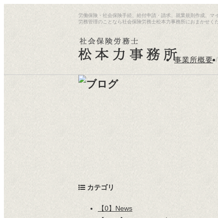
労働保険・社会保険手続、給付申請・請求、就業規則作成、マ
労務管理のことなら社会保険労務士松本力事務所におまかせく
事業所概要
/
カテゴリ
【0】News