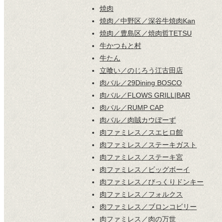
焼肉
焼肉／中野区／深谷牛焼肉Kan
焼肉／豊島区／焼肉哲TETSU
牛かつもと村
牛たん
立喰い／のじろう江古田店
肉バル／29Dining BOSCO
肉バル／FLOWS GRILL|BAR
肉バル／RUMP CAP
肉バル／肉賊カウぼーず
肉ファミレス／スエヒロ館
肉ファミレス／ステーキガスト
肉ファミレス／ステーキ宮
肉ファミレス／ビッグボーイ
肉ファミレス／びっくりドンキー
肉ファミレス／フォルクス
肉ファミレス／ブロンコビリー
肉ファミレス／肉の万世