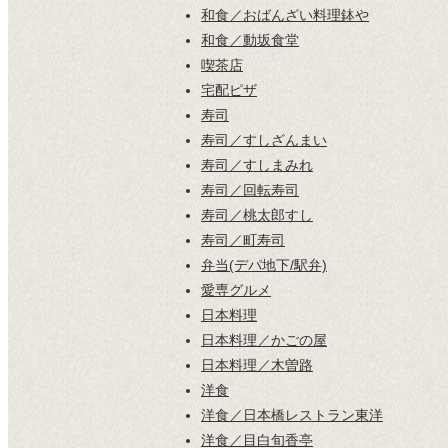
和食／おばんざい料理鉢や
和食／動坂食堂
喫茶店
宅配ピザ
寿司
寿司／すしざんまい
寿司／すしまみれ
寿司／回転寿司
寿司／桃太郎すし
寿司／町寿司
弁当(デパ地下/駅弁)
愛専グルメ
日本料理
日本料理／かごの屋
日本料理／木曽路
洋食
洋食／日本橋レストラン東洋
洋食／目白旬香亭