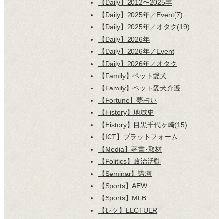
【Daily】2012〜2025年
【Daily】2025年／Event(7)
【Daily】2025年／オタク(19)
【Daily】2026年
【Daily】2026年／Event
【Daily】2026年／オタク
【Family】ペット愛犬
【Family】ペット愛犬介護
【Fortune】夢占い
【History】地域史
【History】目黒千代ヶ崎(15)
【ICT】プラットフォーム
【Media】著書･取材
【Politics】政治活動
【Seminar】講演
【Sports】AEW
【Sports】MLB
【レク】LECTUER