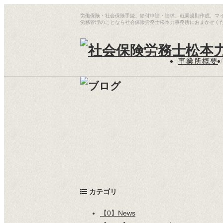
労働保険・社会保険手続、給付申請・請求、就業規則作成、マ
労務管理のことなら社会保険労務士松本力事務所におまかせく
事業所概要
/
カテゴリ
【0】News