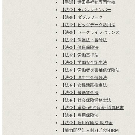
【手話】世田谷福祉専門学校
【法令】★バックナンバー
【法令】ダブルワーク
【法令】ビッグデータ活用法
【法令】ワークライフバランス
【法令】保護法・番号法
【法令】健康保険法
【法令】労働基準法
【法令】労働安全衛生法
【法令】労働者災害補償保険法
【法令】厚生年金保険法
【法令】女性活躍推進法
【法令】最低賃金法
【法令】社会保険労務士法
【法令】選挙･政治資金･議員秘書
【法令】雇用保険法
【法令】雇用保険法-助成金
【能力開発】人材ﾏﾈｼﾞﾒﾝﾄHRM