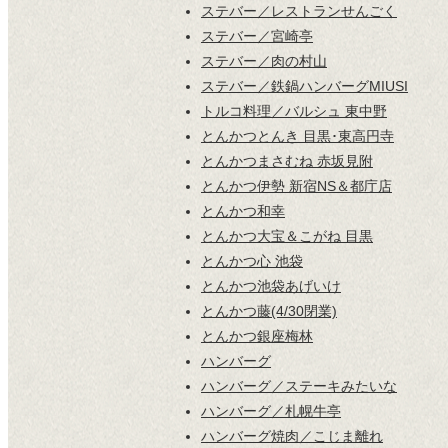
ステバー／レストランせんごく
ステバー／宮崎亭
ステバー／肉の村山
ステバー／鉄鍋ハンバーグMIUSI
トルコ料理／バルシュ 東中野
とんかつとんき 目黒･東高円寺
とんかつまさむね 赤坂見附
とんかつ伊勢 新宿NS＆都庁店
とんかつ和幸
とんかつ大宝＆こがね 目黒
とんかつ心 池袋
とんかつ池袋あげいけ
とんかつ藤(4/30閉業)
とんかつ銀座梅林
ハンバーグ
ハンバーグ／ステーキみたいな
ハンバーグ／札幌牛亭
ハンバーグ焼肉／こじま離れ