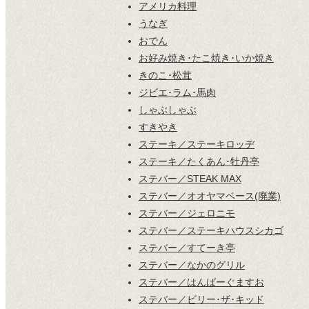
アメリカ料理
うなぎ
おでん
お好み焼き･たこ焼き･いか焼き
きのこ･松茸
ジビエ･ラム･馬肉
しゃぶしゃぶ
すきやき
ステーキ／ステーキロッヂ
ステーキ／たくあん･牡丹亭
ステバー／STEAK MAX
ステバー／オオヤマベース(廃業)
ステバー／ジェロニモ
ステバー／ステーキハウスシカゴ
ステバー／すてーき亭
ステバー／なかのグリル
ステバー／はんばーぐますお
ステバー／ビリー･ザ･キッド