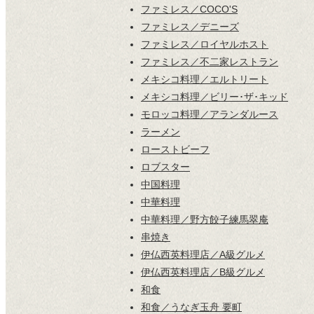
ファミレス／COCO'S
ファミレス／デニーズ
ファミレス／ロイヤルホスト
ファミレス／不二家レストラン
メキシコ料理／エルトリート
メキシコ料理／ビリー･ザ･キッド
モロッコ料理／アランダルース
ラーメン
ローストビーフ
ロブスター
中国料理
中華料理
中華料理／野方餃子練馬翠庵
串焼き
伊仏西英料理店／A級グルメ
伊仏西英料理店／B級グルメ
和食
和食／うなぎ玉舟 要町