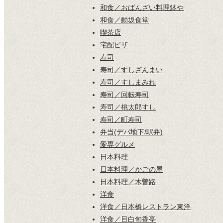
和食／おばんざい料理鉢や
和食／動坂食堂
喫茶店
宅配ピザ
寿司
寿司／すしざんまい
寿司／すしまみれ
寿司／回転寿司
寿司／桃太郎すし
寿司／町寿司
弁当(デパ地下/駅弁)
愛専グルメ
日本料理
日本料理／かごの屋
日本料理／木曽路
洋食
洋食／日本橋レストラン東洋
洋食／目白旬香亭