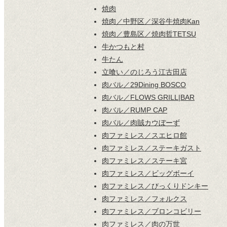
焼肉
焼肉／中野区／深谷牛焼肉Kan
焼肉／豊島区／焼肉哲TETSU
牛かつもと村
牛たん
立喰い／のじろう江古田店
肉バル／29Dining BOSCO
肉バル／FLOWS GRILL|BAR
肉バル／RUMP CAP
肉バル／肉賊カウぼーず
肉ファミレス／スエヒロ館
肉ファミレス／ステーキガスト
肉ファミレス／ステーキ宮
肉ファミレス／ビッグボーイ
肉ファミレス／びっくりドンキー
肉ファミレス／フォルクス
肉ファミレス／ブロンコビリー
肉ファミレス／肉の万世