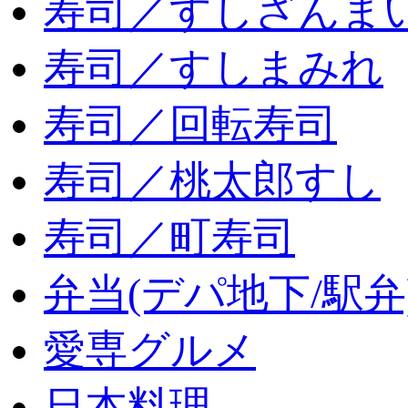
寿司／すしざんま
寿司／すしまみれ
寿司／回転寿司
寿司／桃太郎すし
寿司／町寿司
弁当(デパ地下/駅弁
愛専グルメ
日本料理