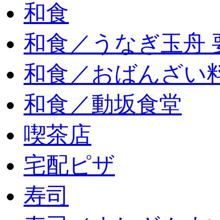
和食
和食／うなぎ玉舟 
和食／おばんざい
和食／動坂食堂
喫茶店
宅配ピザ
寿司