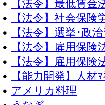
【法令】最低賃金
【法令】社会保険
【法令】選挙･政治
【法令】雇用保険
【法令】雇用保険法
【能力開発】人材ﾏﾈｼ
アメリカ料理