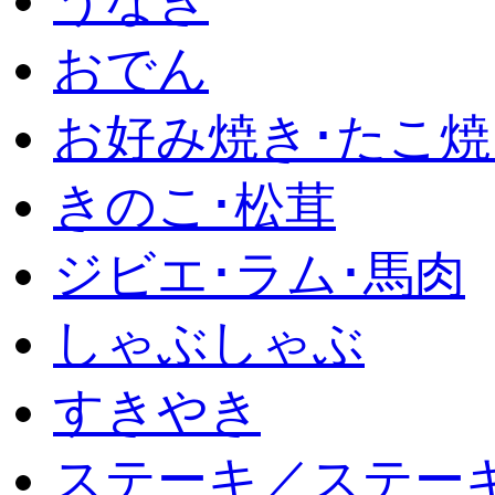
うなぎ
おでん
お好み焼き･たこ焼
きのこ･松茸
ジビエ･ラム･馬肉
しゃぶしゃぶ
すきやき
ステーキ／ステー