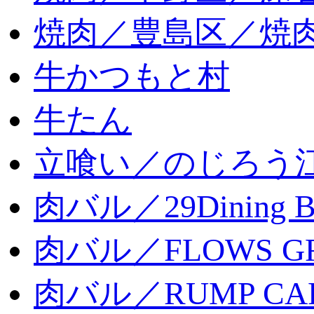
焼肉／豊島区／焼肉
牛かつもと村
牛たん
立喰い／のじろう
肉バル／29Dining 
肉バル／FLOWS GR
肉バル／RUMP CA