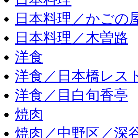
日本料理／かごの
日本料理／木曽路
洋食
洋食／日本橋レス
洋食／目白旬香亭
焼肉
焼肉／中野区／深谷