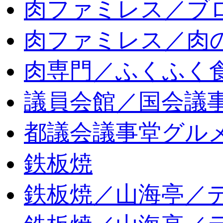
肉ファミレス／ブ
肉ファミレス／肉
肉専門／ふくふく
議員会館／国会議
都議会議事堂グル
鉄板焼
鉄板焼／山海亭／