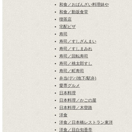
和食／おばんざい料理鉢や
和食／動坂食堂
喫茶店
宅配ピザ
寿司
寿司／すしざんまい
寿司／すしまみれ
寿司／回転寿司
寿司／桃太郎すし
寿司／町寿司
弁当(デパ地下/駅弁)
愛専グルメ
日本料理
日本料理／かごの屋
日本料理／木曽路
洋食
洋食／日本橋レストラン東洋
洋食／目白旬香亭