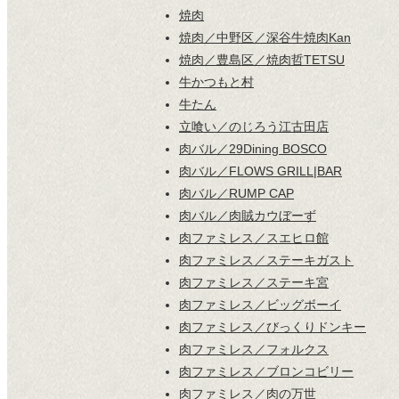
焼肉
焼肉／中野区／深谷牛焼肉Kan
焼肉／豊島区／焼肉哲TETSU
牛かつもと村
牛たん
立喰い／のじろう江古田店
肉バル／29Dining BOSCO
肉バル／FLOWS GRILL|BAR
肉バル／RUMP CAP
肉バル／肉賊カウぼーず
肉ファミレス／スエヒロ館
肉ファミレス／ステーキガスト
肉ファミレス／ステーキ宮
肉ファミレス／ビッグボーイ
肉ファミレス／びっくりドンキー
肉ファミレス／フォルクス
肉ファミレス／ブロンコビリー
肉ファミレス／肉の万世