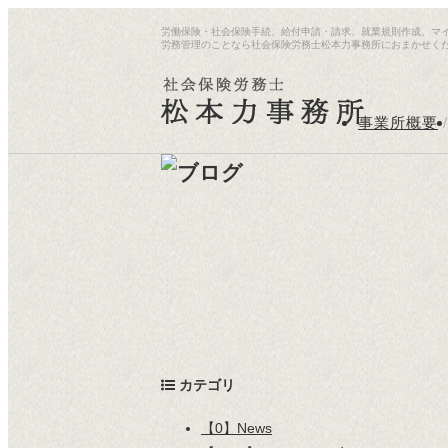
労働保険・社会保険手続、給付申請・請求、就業規則作成、マ
労務管理のことなら社会保険労務士松本力事務所におまかせく
事業所概要
/
カテゴリ
【0】News