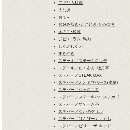
アメリカ料理
うなぎ
おでん
お好み焼き･たこ焼き･いか焼き
きのこ･松茸
ジビエ･ラム･馬肉
しゃぶしゃぶ
すきやき
ステーキ／ステーキロッヂ
ステーキ／たくあん･牡丹亭
ステバー／STEAK MAX
ステバー／オオヤマベース(廃業)
ステバー／ジェロニモ
ステバー／ステーキハウスシカゴ
ステバー／すてーき亭
ステバー／なかのグリル
ステバー／はんばーぐますお
ステバー／ビリー･ザ･キッド