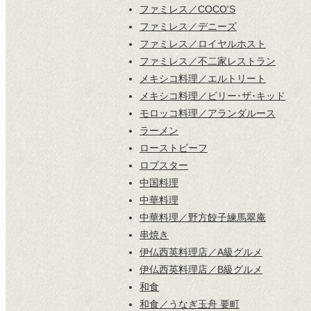
ファミレス／COCO'S
ファミレス／デニーズ
ファミレス／ロイヤルホスト
ファミレス／不二家レストラン
メキシコ料理／エルトリート
メキシコ料理／ビリー･ザ･キッド
モロッコ料理／アランダルース
ラーメン
ローストビーフ
ロブスター
中国料理
中華料理
中華料理／野方餃子練馬翠庵
串焼き
伊仏西英料理店／A級グルメ
伊仏西英料理店／B級グルメ
和食
和食／うなぎ玉舟 要町