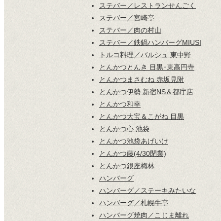
ステバー／レストランせんごく
ステバー／宮崎亭
ステバー／肉の村山
ステバー／鉄鍋ハンバーグMIUSI
トルコ料理／バルシュ 東中野
とんかつとんき 目黒･東高円寺
とんかつまさむね 赤坂見附
とんかつ伊勢 新宿NS＆都庁店
とんかつ和幸
とんかつ大宝＆こがね 目黒
とんかつ心 池袋
とんかつ池袋あげいけ
とんかつ藤(4/30閉業)
とんかつ銀座梅林
ハンバーグ
ハンバーグ／ステーキみたいな
ハンバーグ／札幌牛亭
ハンバーグ焼肉／こじま離れ