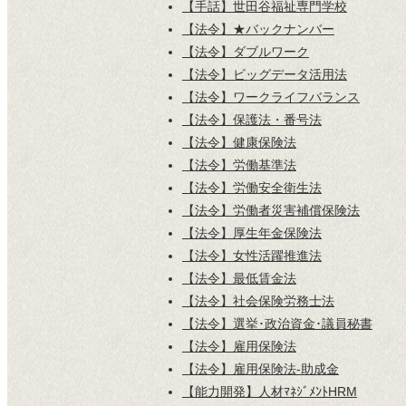
【手話】世田谷福祉専門学校
【法令】★バックナンバー
【法令】ダブルワーク
【法令】ビッグデータ活用法
【法令】ワークライフバランス
【法令】保護法・番号法
【法令】健康保険法
【法令】労働基準法
【法令】労働安全衛生法
【法令】労働者災害補償保険法
【法令】厚生年金保険法
【法令】女性活躍推進法
【法令】最低賃金法
【法令】社会保険労務士法
【法令】選挙･政治資金･議員秘書
【法令】雇用保険法
【法令】雇用保険法-助成金
【能力開発】人材ﾏﾈｼﾞﾒﾝﾄHRM