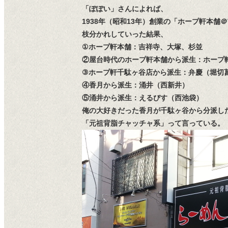
「ぽぽい」さんによれば、
1938年（昭和13年）創業の「ホープ軒本舗
枝分かれしていった結果、
①ホープ軒本舗：吉祥寺、大塚、杉並
②屋台時代のホープ軒本舗から派生：ホープ軒
③ホープ軒千駄ヶ谷店から派生：弁慶（堀切
④香月から派生：涌井（西新井）
⑤涌井から派生：えるびす（西池袋）
俺の大好きだった香月が千駄ヶ谷から分派した
「元祖背脂チャッチャ系」って言っている。