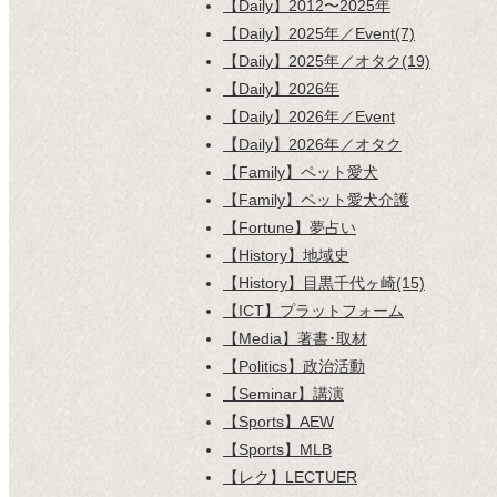
【Daily】2012〜2025年
【Daily】2025年／Event(7)
【Daily】2025年／オタク(19)
【Daily】2026年
【Daily】2026年／Event
【Daily】2026年／オタク
【Family】ペット愛犬
【Family】ペット愛犬介護
【Fortune】夢占い
【History】地域史
【History】目黒千代ヶ崎(15)
【ICT】プラットフォーム
【Media】著書･取材
【Politics】政治活動
【Seminar】講演
【Sports】AEW
【Sports】MLB
【レク】LECTUER