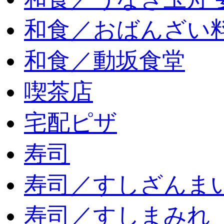
和食／おばんざい
和食／動坂食堂
喫茶店
宅配ピザ
寿司
寿司／すしざんま
寿司／すしまみれ