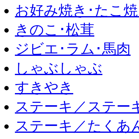
お好み焼き･たこ焼
きのこ･松茸
ジビエ･ラム･馬肉
しゃぶしゃぶ
すきやき
ステーキ／ステー
ステーキ／たくあ