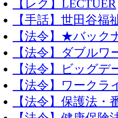
【レク】LECTUER
【手話】世田谷福
【法令】★バック
【法令】ダブルワ
【法令】ビッグデ
【法令】ワークラ
【法令】保護法・
【法令】健康保険