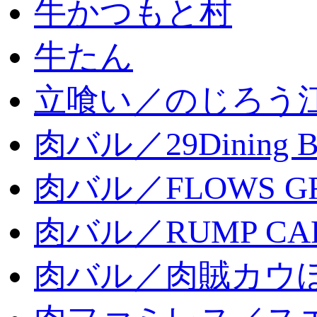
牛かつもと村
牛たん
立喰い／のじろう
肉バル／29Dining 
肉バル／FLOWS GR
肉バル／RUMP CA
肉バル／肉賊カウ