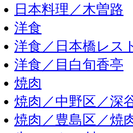
日本料理／木曽路
洋食
洋食／日本橋レス
洋食／目白旬香亭
焼肉
焼肉／中野区／深谷
焼肉／豊島区／焼肉