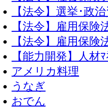
【法令】選挙･政治
【法令】雇用保険
【法令】雇用保険法
【能力開発】人材ﾏﾈｼ
アメリカ料理
うなぎ
おでん