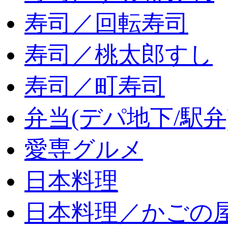
寿司／回転寿司
寿司／桃太郎すし
寿司／町寿司
弁当(デパ地下/駅弁
愛専グルメ
日本料理
日本料理／かごの