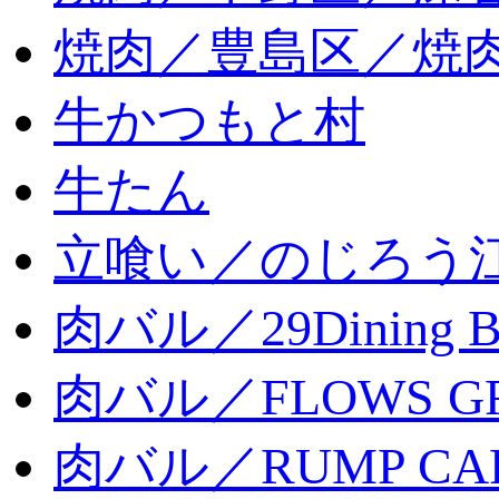
焼肉／豊島区／焼肉
牛かつもと村
牛たん
立喰い／のじろう
肉バル／29Dining 
肉バル／FLOWS GR
肉バル／RUMP CA