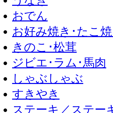
うなぎ
おでん
お好み焼き･たこ焼
きのこ･松茸
ジビエ･ラム･馬肉
しゃぶしゃぶ
すきやき
ステーキ／ステー