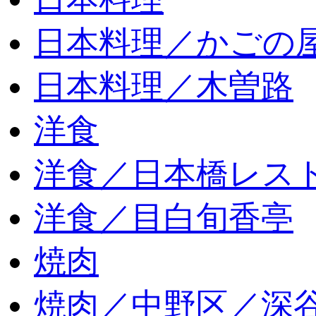
日本料理／かごの
日本料理／木曽路
洋食
洋食／日本橋レス
洋食／目白旬香亭
焼肉
焼肉／中野区／深谷