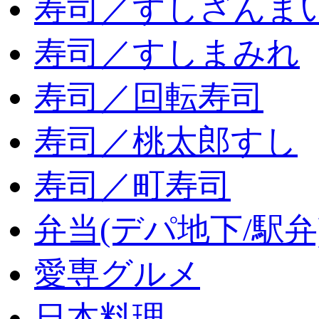
寿司／すしざんま
寿司／すしまみれ
寿司／回転寿司
寿司／桃太郎すし
寿司／町寿司
弁当(デパ地下/駅弁
愛専グルメ
日本料理