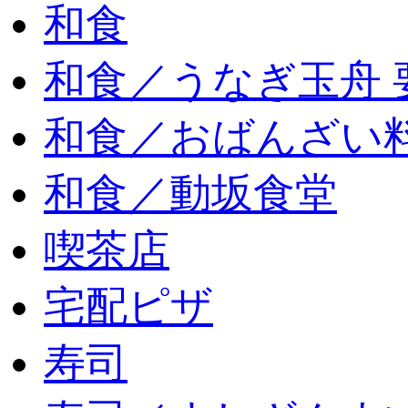
和食
和食／うなぎ玉舟 
和食／おばんざい
和食／動坂食堂
喫茶店
宅配ピザ
寿司