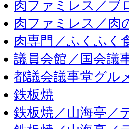
肉ファミレス／ブ
肉ファミレス／肉
肉専門／ふくふく
議員会館／国会議
都議会議事堂グル
鉄板焼
鉄板焼／山海亭／