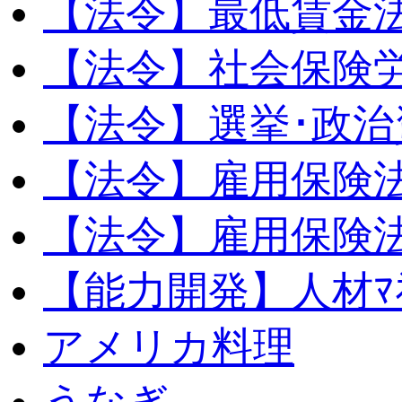
【法令】最低賃金
【法令】社会保険
【法令】選挙･政治
【法令】雇用保険
【法令】雇用保険法
【能力開発】人材ﾏﾈｼ
アメリカ料理