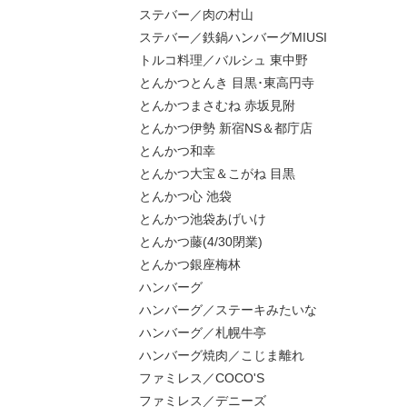
ステバー／肉の村山
ステバー／鉄鍋ハンバーグMIUSI
トルコ料理／バルシュ 東中野
とんかつとんき 目黒･東高円寺
とんかつまさむね 赤坂見附
とんかつ伊勢 新宿NS＆都庁店
とんかつ和幸
とんかつ大宝＆こがね 目黒
とんかつ心 池袋
とんかつ池袋あげいけ
とんかつ藤(4/30閉業)
とんかつ銀座梅林
ハンバーグ
ハンバーグ／ステーキみたいな
ハンバーグ／札幌牛亭
ハンバーグ焼肉／こじま離れ
ファミレス／COCO'S
ファミレス／デニーズ