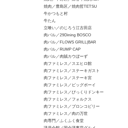
焼肉／豊島区／焼肉哲TETSU
牛かつもと村
牛たん
立喰い／のじろう江古田店
肉バル／29Dining BOSCO
肉バル／FLOWS GRILL|BAR
肉バル／RUMP CAP
肉バル／肉賊カウぼーず
肉ファミレス／スエヒロ館
肉ファミレス／ステーキガスト
肉ファミレス／ステーキ宮
肉ファミレス／ビッグボーイ
肉ファミレス／びっくりドンキー
肉ファミレス／フォルクス
肉ファミレス／ブロンコビリー
肉ファミレス／肉の万世
肉専門／ふくふく食堂
議員会館／国会議事堂グルメ