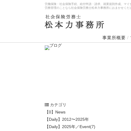
労働保険・社会保険手続、給付申請・請求、就業規則作成、マイ
労務管理のことなら社会保険労務士松本力事務所におまかせくだ
事業所概要
/
カテゴリ
【0】News
【Daily】2012〜2025年
【Daily】2025年／Event(7)