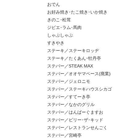
おでん
お好み焼き･たこ焼き･いか焼き
きのこ･松茸
ジビエ･ラム･馬肉
しゃぶしゃぶ
すきやき
ステーキ／ステーキロッヂ
ステーキ／たくあん･牡丹亭
ステバー／STEAK MAX
ステバー／オオヤマベース(廃業)
ステバー／ジェロニモ
ステバー／ステーキハウスシカゴ
ステバー／すてーき亭
ステバー／なかのグリル
ステバー／はんばーぐますお
ステバー／ビリー･ザ･キッド
ステバー／レストランせんごく
ステバー／宮崎亭