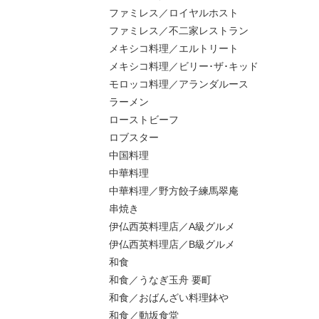
ファミレス／ロイヤルホスト
ファミレス／不二家レストラン
メキシコ料理／エルトリート
メキシコ料理／ビリー･ザ･キッド
モロッコ料理／アランダルース
ラーメン
ローストビーフ
ロブスター
中国料理
中華料理
中華料理／野方餃子練馬翠庵
串焼き
伊仏西英料理店／A級グルメ
伊仏西英料理店／B級グルメ
和食
和食／うなぎ玉舟 要町
和食／おばんざい料理鉢や
和食／動坂食堂