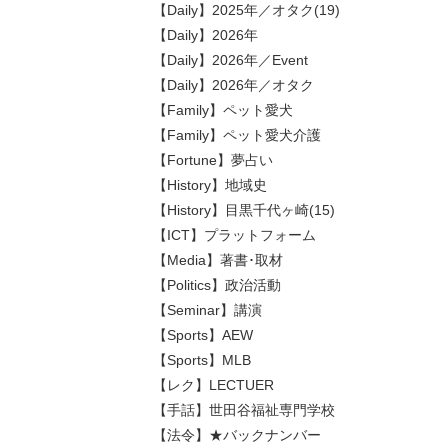
【Daily】2025年／オタク(19)
【Daily】2026年
【Daily】2026年／Event
【Daily】2026年／オタク
【Family】ペット愛犬
【Family】ペット愛犬介護
【Fortune】夢占い
【History】地域史
【History】目黒千代ヶ崎(15)
【ICT】プラットフォーム
【Media】著書･取材
【Politics】政治活動
【Seminar】講演
【Sports】AEW
【Sports】MLB
【レク】LECTUER
【手話】世田谷福祉専門学校
【法令】★バックナンバー