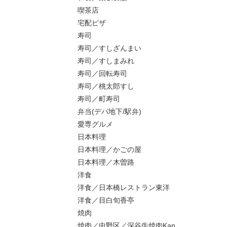
喫茶店
宅配ピザ
寿司
寿司／すしざんまい
寿司／すしまみれ
寿司／回転寿司
寿司／桃太郎すし
寿司／町寿司
弁当(デパ地下/駅弁)
愛専グルメ
日本料理
日本料理／かごの屋
日本料理／木曽路
洋食
洋食／日本橋レストラン東洋
洋食／目白旬香亭
焼肉
焼肉／中野区／深谷牛焼肉Kan