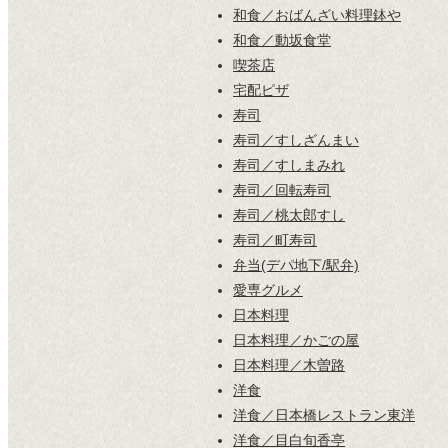
和食／おばんざい料理鉢や
和食／動坂食堂
喫茶店
宅配ピザ
寿司
寿司／すしざんまい
寿司／すしまみれ
寿司／回転寿司
寿司／桃太郎すし
寿司／町寿司
弁当(デパ地下/駅弁)
愛専グルメ
日本料理
日本料理／かごの屋
日本料理／木曽路
洋食
洋食／日本橋レストラン東洋
洋食／目白旬香亭