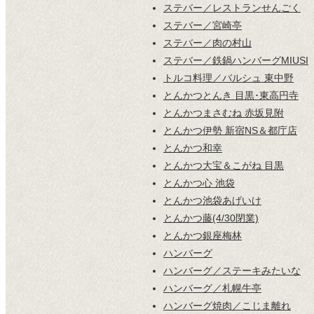
ステバー／レストランせんごく
ステバー／宮崎亭
ステバー／肉の村山
ステバー／鉄鍋ハンバーグMIUSI
トルコ料理／バルシュ 東中野
とんかつとんき 目黒･東高円寺
とんかつまさむね 赤坂見附
とんかつ伊勢 新宿NS＆都庁店
とんかつ和幸
とんかつ大宝＆こがね 目黒
とんかつ心 池袋
とんかつ池袋あげいけ
とんかつ藤(4/30閉業)
とんかつ銀座梅林
ハンバーグ
ハンバーグ／ステーキみたいな
ハンバーグ／札幌牛亭
ハンバーグ焼肉／こじま離れ