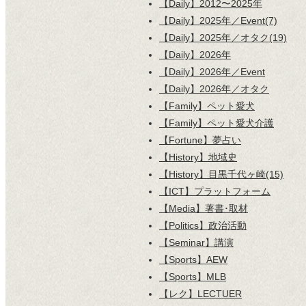
【Daily】2012〜2025年
【Daily】2025年／Event(7)
【Daily】2025年／オタク(19)
【Daily】2026年
【Daily】2026年／Event
【Daily】2026年／オタク
【Family】ペット愛犬
【Family】ペット愛犬介護
【Fortune】夢占い
【History】地域史
【History】目黒千代ヶ崎(15)
【ICT】プラットフォーム
【Media】著書･取材
【Politics】政治活動
【Seminar】講演
【Sports】AEW
【Sports】MLB
【レク】LECTUER