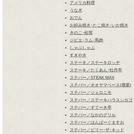
アメリカ料理
うなぎ
おでん
お好み焼き･たこ焼き･いか焼き
きのこ･松茸
ジビエ･ラム･馬肉
しゃぶしゃぶ
すきやき
ステーキ／ステーキロッヂ
ステーキ／たくあん･牡丹亭
ステバー／STEAK MAX
ステバー／オオヤマベース(廃業)
ステバー／ジェロニモ
ステバー／ステーキハウスシカゴ
ステバー／すてーき亭
ステバー／なかのグリル
ステバー／はんばーぐますお
ステバー／ビリー･ザ･キッド