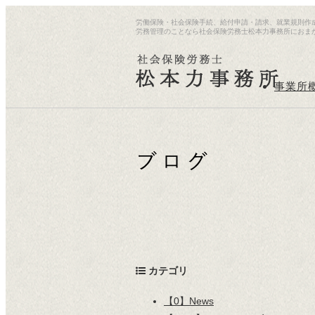
労働保険・社会保険手続、給付申請・請求、就業規則作
労務管理のことなら社会保険労務士松本力事務所におま
事業所
カテゴリ
【0】News