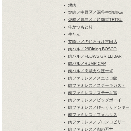
焼肉
焼肉／中野区／深谷牛焼肉Kan
焼肉／豊島区／焼肉哲TETSU
牛かつもと村
牛たん
立喰い／のじろう江古田店
肉バル／29Dining BOSCO
肉バル／FLOWS GRILL|BAR
肉バル／RUMP CAP
肉バル／肉賊カウぼーず
肉ファミレス／スエヒロ館
肉ファミレス／ステーキガスト
肉ファミレス／ステーキ宮
肉ファミレス／ビッグボーイ
肉ファミレス／びっくりドンキー
肉ファミレス／フォルクス
肉ファミレス／ブロンコビリー
肉ファミレス／肉の万世