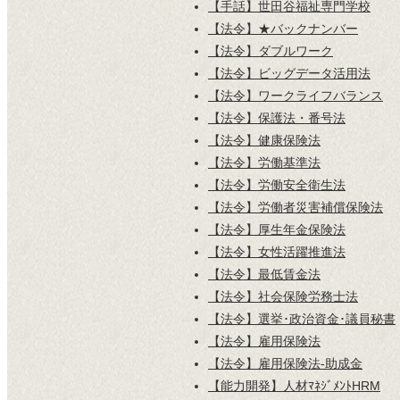
【手話】世田谷福祉専門学校
【法令】★バックナンバー
【法令】ダブルワーク
【法令】ビッグデータ活用法
【法令】ワークライフバランス
【法令】保護法・番号法
【法令】健康保険法
【法令】労働基準法
【法令】労働安全衛生法
【法令】労働者災害補償保険法
【法令】厚生年金保険法
【法令】女性活躍推進法
【法令】最低賃金法
【法令】社会保険労務士法
【法令】選挙･政治資金･議員秘書
【法令】雇用保険法
【法令】雇用保険法-助成金
【能力開発】人材ﾏﾈｼﾞﾒﾝﾄHRM