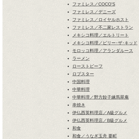
ファミレス／COCO'S
ファミレス／デニーズ
ファミレス／ロイヤルホスト
ファミレス／不二家レストラン
メキシコ料理／エルトリート
メキシコ料理／ビリー･ザ･キッド
モロッコ料理／アランダルース
ラーメン
ローストビーフ
ロブスター
中国料理
中華料理
中華料理／野方餃子練馬翠庵
串焼き
伊仏西英料理店／A級グルメ
伊仏西英料理店／B級グルメ
和食
和食／うなぎ玉舟 要町