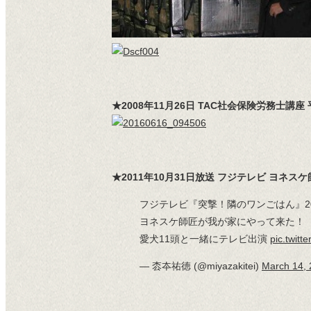
★2008年11月26日 TAC社会保険労務士
★2011年10月31日放送 フジテレビ ヨネ
フジテレビ『突撃！隣のワンごはん』201
ヨネスケ師匠が我が家にやって来た！
愛犬11頭と一緒にテレビ出演
pic.twit
— 枩夲祐徳 (@miyazakitei)
March 14,