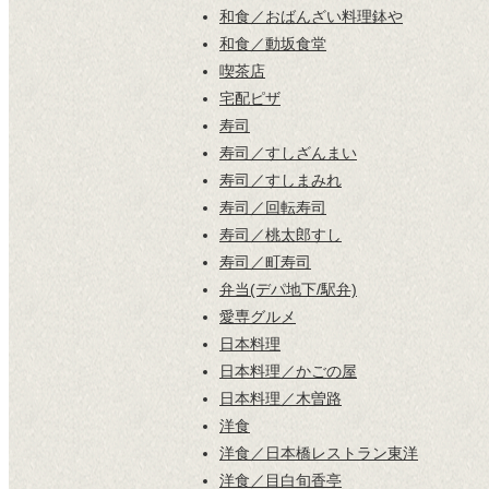
和食／おばんざい料理鉢や
和食／動坂食堂
喫茶店
宅配ピザ
寿司
寿司／すしざんまい
寿司／すしまみれ
寿司／回転寿司
寿司／桃太郎すし
寿司／町寿司
弁当(デパ地下/駅弁)
愛専グルメ
日本料理
日本料理／かごの屋
日本料理／木曽路
洋食
洋食／日本橋レストラン東洋
洋食／目白旬香亭