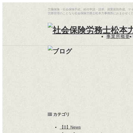
労働保険・社会保険手続、給付申請・請求、就業規則作成、マ
労務管理のことなら社会保険労務士松本力事務所におまかせく
事業所概要
/
カテゴリ
【0】News