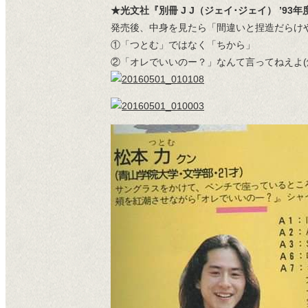
★光文社『別冊 J J（ジェイ･ジェイ） ’93
発売後、中身を見たら「間違いと捏造だらけ
①「つとむ」ではなく「ちから」
②「オレでいいのー？」なんて言ってねえよ(