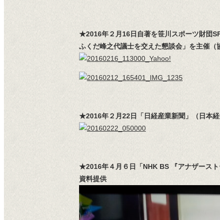
★2016年２月16日自著を笹川スポーツ財
ふくだ峰之代議士を交えた懇談会」を主催（協
★2016年２月22日「日経産業新聞」（日本経
★2016年４月６日「NHK BS 『アナ
資料提供