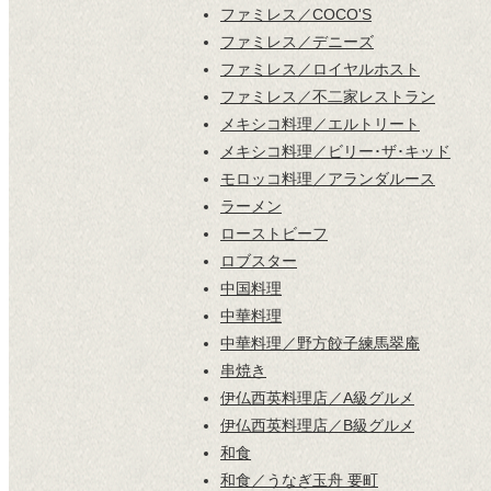
ファミレス／COCO'S
ファミレス／デニーズ
ファミレス／ロイヤルホスト
ファミレス／不二家レストラン
メキシコ料理／エルトリート
メキシコ料理／ビリー･ザ･キッド
モロッコ料理／アランダルース
ラーメン
ローストビーフ
ロブスター
中国料理
中華料理
中華料理／野方餃子練馬翠庵
串焼き
伊仏西英料理店／A級グルメ
伊仏西英料理店／B級グルメ
和食
和食／うなぎ玉舟 要町