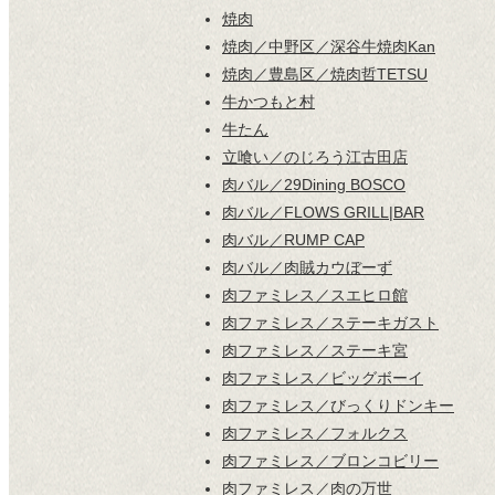
焼肉
焼肉／中野区／深谷牛焼肉Kan
焼肉／豊島区／焼肉哲TETSU
牛かつもと村
牛たん
立喰い／のじろう江古田店
肉バル／29Dining BOSCO
肉バル／FLOWS GRILL|BAR
肉バル／RUMP CAP
肉バル／肉賊カウぼーず
肉ファミレス／スエヒロ館
肉ファミレス／ステーキガスト
肉ファミレス／ステーキ宮
肉ファミレス／ビッグボーイ
肉ファミレス／びっくりドンキー
肉ファミレス／フォルクス
肉ファミレス／ブロンコビリー
肉ファミレス／肉の万世