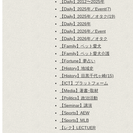
【Daily】2012〜2025年
【Daily】2025年／Event(7)
【Daily】2025年／オタク(19)
【Daily】2026年
【Daily】2026年／Event
【Daily】2026年／オタク
【Family】ペット愛犬
【Family】ペット愛犬介護
【Fortune】夢占い
【History】地域史
【History】目黒千代ヶ崎(15)
【ICT】プラットフォーム
【Media】著書･取材
【Politics】政治活動
【Seminar】講演
【Sports】AEW
【Sports】MLB
【レク】LECTUER