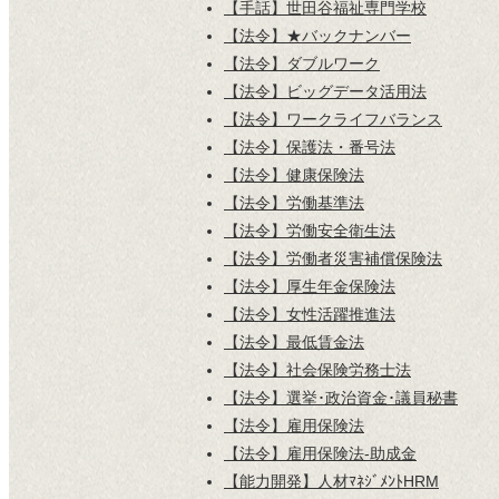
【手話】世田谷福祉専門学校
【法令】★バックナンバー
【法令】ダブルワーク
【法令】ビッグデータ活用法
【法令】ワークライフバランス
【法令】保護法・番号法
【法令】健康保険法
【法令】労働基準法
【法令】労働安全衛生法
【法令】労働者災害補償保険法
【法令】厚生年金保険法
【法令】女性活躍推進法
【法令】最低賃金法
【法令】社会保険労務士法
【法令】選挙･政治資金･議員秘書
【法令】雇用保険法
【法令】雇用保険法-助成金
【能力開発】人材ﾏﾈｼﾞﾒﾝﾄHRM