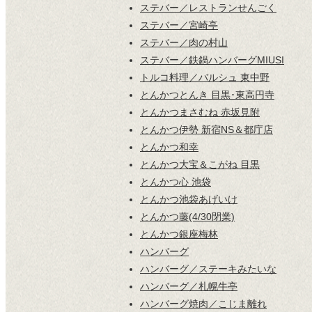
ステバー／レストランせんごく
ステバー／宮崎亭
ステバー／肉の村山
ステバー／鉄鍋ハンバーグMIUSI
トルコ料理／バルシュ 東中野
とんかつとんき 目黒･東高円寺
とんかつまさむね 赤坂見附
とんかつ伊勢 新宿NS＆都庁店
とんかつ和幸
とんかつ大宝＆こがね 目黒
とんかつ心 池袋
とんかつ池袋あげいけ
とんかつ藤(4/30閉業)
とんかつ銀座梅林
ハンバーグ
ハンバーグ／ステーキみたいな
ハンバーグ／札幌牛亭
ハンバーグ焼肉／こじま離れ