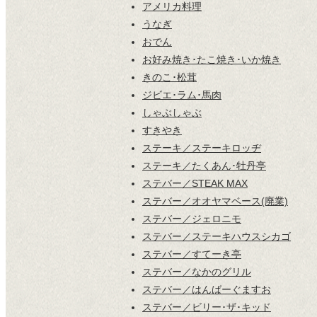
アメリカ料理
うなぎ
おでん
お好み焼き･たこ焼き･いか焼き
きのこ･松茸
ジビエ･ラム･馬肉
しゃぶしゃぶ
すきやき
ステーキ／ステーキロッヂ
ステーキ／たくあん･牡丹亭
ステバー／STEAK MAX
ステバー／オオヤマベース(廃業)
ステバー／ジェロニモ
ステバー／ステーキハウスシカゴ
ステバー／すてーき亭
ステバー／なかのグリル
ステバー／はんばーぐますお
ステバー／ビリー･ザ･キッド