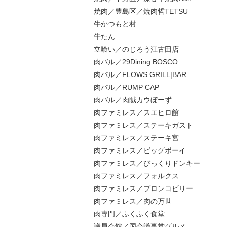
焼肉／豊島区／焼肉哲TETSU
牛かつもと村
牛たん
立喰い／のじろう江古田店
肉バル／29Dining BOSCO
肉バル／FLOWS GRILL|BAR
肉バル／RUMP CAP
肉バル／肉賊カウぼーず
肉ファミレス／スエヒロ館
肉ファミレス／ステーキガスト
肉ファミレス／ステーキ宮
肉ファミレス／ビッグボーイ
肉ファミレス／びっくりドンキー
肉ファミレス／フォルクス
肉ファミレス／ブロンコビリー
肉ファミレス／肉の万世
肉専門／ふくふく食堂
議員会館／国会議事堂グルメ