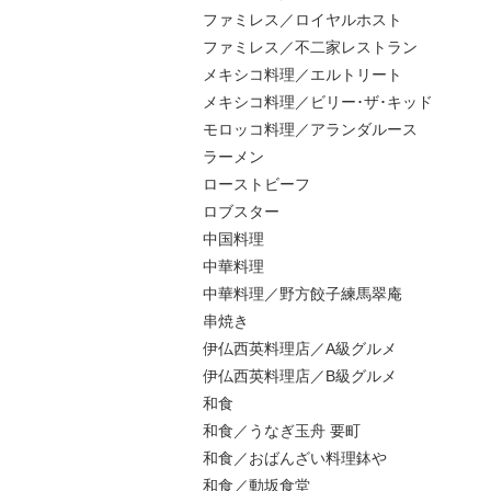
ファミレス／ロイヤルホスト
ファミレス／不二家レストラン
メキシコ料理／エルトリート
メキシコ料理／ビリー･ザ･キッド
モロッコ料理／アランダルース
ラーメン
ローストビーフ
ロブスター
中国料理
中華料理
中華料理／野方餃子練馬翠庵
串焼き
伊仏西英料理店／A級グルメ
伊仏西英料理店／B級グルメ
和食
和食／うなぎ玉舟 要町
和食／おばんざい料理鉢や
和食／動坂食堂