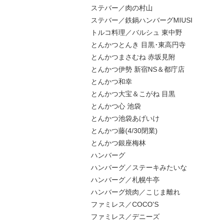
ステバー／肉の村山
ステバー／鉄鍋ハンバーグMIUSI
トルコ料理／バルシュ 東中野
とんかつとんき 目黒･東高円寺
とんかつまさむね 赤坂見附
とんかつ伊勢 新宿NS＆都庁店
とんかつ和幸
とんかつ大宝＆こがね 目黒
とんかつ心 池袋
とんかつ池袋あげいけ
とんかつ藤(4/30閉業)
とんかつ銀座梅林
ハンバーグ
ハンバーグ／ステーキみたいな
ハンバーグ／札幌牛亭
ハンバーグ焼肉／こじま離れ
ファミレス／COCO'S
ファミレス／デニーズ