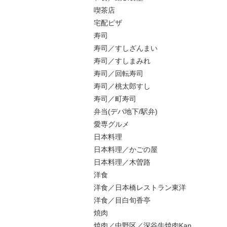
喫茶店
宅配ピザ
寿司
寿司／すしざんまい
寿司／すしまみれ
寿司／回転寿司
寿司／桃太郎すし
寿司／町寿司
弁当(デパ地下/駅弁)
愛専グルメ
日本料理
日本料理／かごの屋
日本料理／木曽路
洋食
洋食／日本橋レストラン東洋
洋食／目白旬香亭
焼肉
焼肉／中野区／深谷牛焼肉Kan