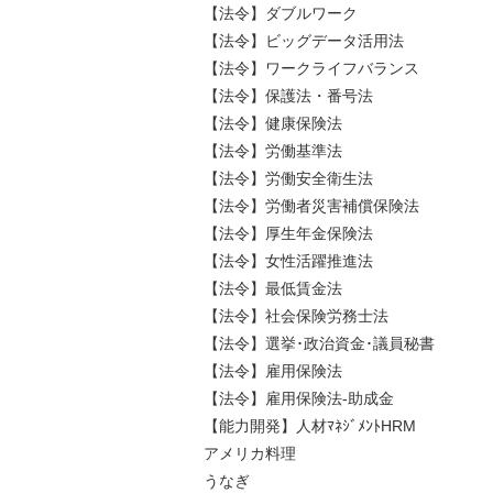
【法令】ダブルワーク
【法令】ビッグデータ活用法
【法令】ワークライフバランス
【法令】保護法・番号法
【法令】健康保険法
【法令】労働基準法
【法令】労働安全衛生法
【法令】労働者災害補償保険法
【法令】厚生年金保険法
【法令】女性活躍推進法
【法令】最低賃金法
【法令】社会保険労務士法
【法令】選挙･政治資金･議員秘書
【法令】雇用保険法
【法令】雇用保険法-助成金
【能力開発】人材ﾏﾈｼﾞﾒﾝﾄHRM
アメリカ料理
うなぎ