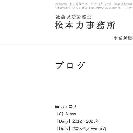
労働保険・社会保険手続、給付申請・請求、就業規則作成
労務管理のことなら社会保険労務士松本力事務所におまか
事業所概
カテゴリ
【0】News
【Daily】2012〜2025年
【Daily】2025年／Event(7)