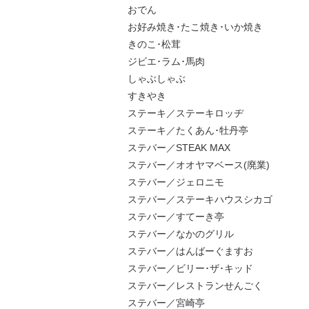
おでん
お好み焼き･たこ焼き･いか焼き
きのこ･松茸
ジビエ･ラム･馬肉
しゃぶしゃぶ
すきやき
ステーキ／ステーキロッヂ
ステーキ／たくあん･牡丹亭
ステバー／STEAK MAX
ステバー／オオヤマベース(廃業)
ステバー／ジェロニモ
ステバー／ステーキハウスシカゴ
ステバー／すてーき亭
ステバー／なかのグリル
ステバー／はんばーぐますお
ステバー／ビリー･ザ･キッド
ステバー／レストランせんごく
ステバー／宮崎亭