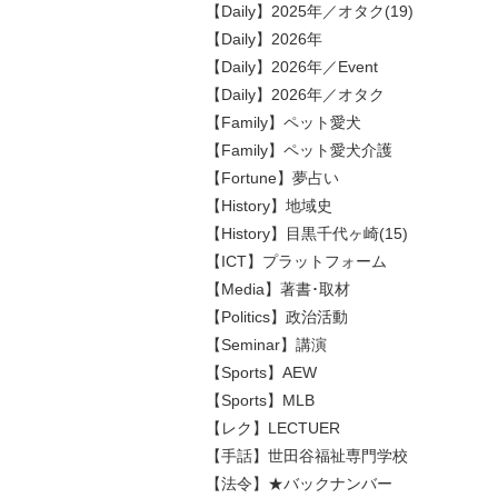
【Daily】2025年／オタク(19)
【Daily】2026年
【Daily】2026年／Event
【Daily】2026年／オタク
【Family】ペット愛犬
【Family】ペット愛犬介護
【Fortune】夢占い
【History】地域史
【History】目黒千代ヶ崎(15)
【ICT】プラットフォーム
【Media】著書･取材
【Politics】政治活動
【Seminar】講演
【Sports】AEW
【Sports】MLB
【レク】LECTUER
【手話】世田谷福祉専門学校
【法令】★バックナンバー