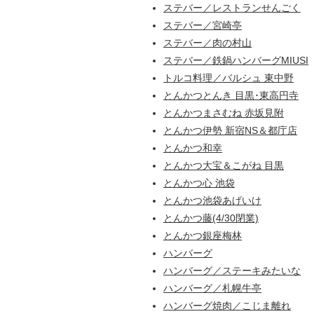
ステバー／レストランせんごく
ステバー／宮崎亭
ステバー／肉の村山
ステバー／鉄鍋ハンバーグMIUSI
トルコ料理／バルシュ 東中野
とんかつとんき 目黒･東高円寺
とんかつまさむね 赤坂見附
とんかつ伊勢 新宿NS＆都庁店
とんかつ和幸
とんかつ大宝＆こがね 目黒
とんかつ心 池袋
とんかつ池袋あげいけ
とんかつ藤(4/30閉業)
とんかつ銀座梅林
ハンバーグ
ハンバーグ／ステーキみたいな
ハンバーグ／札幌牛亭
ハンバーグ焼肉／こじま離れ