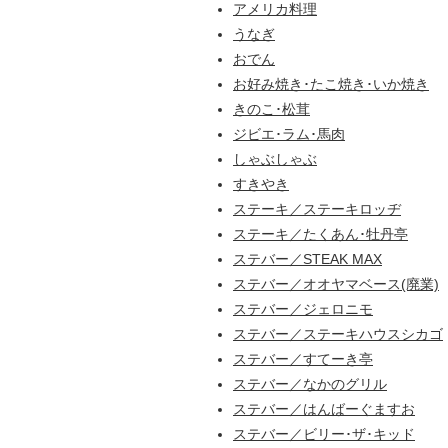
アメリカ料理
うなぎ
おでん
お好み焼き･たこ焼き･いか焼き
きのこ･松茸
ジビエ･ラム･馬肉
しゃぶしゃぶ
すきやき
ステーキ／ステーキロッヂ
ステーキ／たくあん･牡丹亭
ステバー／STEAK MAX
ステバー／オオヤマベース(廃業)
ステバー／ジェロニモ
ステバー／ステーキハウスシカゴ
ステバー／すてーき亭
ステバー／なかのグリル
ステバー／はんばーぐますお
ステバー／ビリー･ザ･キッド