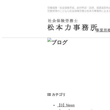
労働保険・社会保険手続、給付申請・請求、就業規則作
労務管理のことなら社会保険労務士松本力事務所におま
事業所
カテゴリ
【0】News