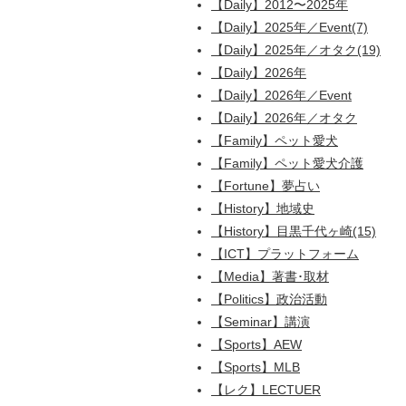
【Daily】2012〜2025年
【Daily】2025年／Event(7)
【Daily】2025年／オタク(19)
【Daily】2026年
【Daily】2026年／Event
【Daily】2026年／オタク
【Family】ペット愛犬
【Family】ペット愛犬介護
【Fortune】夢占い
【History】地域史
【History】目黒千代ヶ崎(15)
【ICT】プラットフォーム
【Media】著書･取材
【Politics】政治活動
【Seminar】講演
【Sports】AEW
【Sports】MLB
【レク】LECTUER