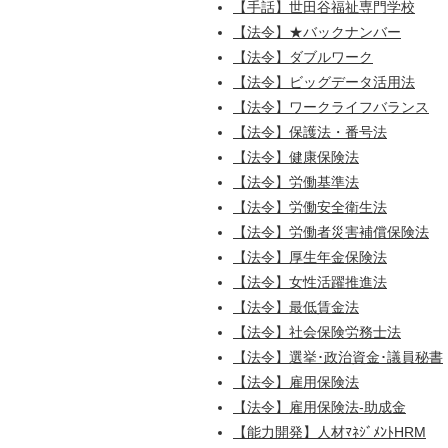
【手話】世田谷福祉専門学校
【法令】★バックナンバー
【法令】ダブルワーク
【法令】ビッグデータ活用法
【法令】ワークライフバランス
【法令】保護法・番号法
【法令】健康保険法
【法令】労働基準法
【法令】労働安全衛生法
【法令】労働者災害補償保険法
【法令】厚生年金保険法
【法令】女性活躍推進法
【法令】最低賃金法
【法令】社会保険労務士法
【法令】選挙･政治資金･議員秘書
【法令】雇用保険法
【法令】雇用保険法-助成金
【能力開発】人材ﾏﾈｼﾞﾒﾝﾄHRM