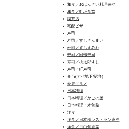
和食／おばんざい料理鉢や
和食／動坂食堂
喫茶店
宅配ピザ
寿司
寿司／すしざんまい
寿司／すしまみれ
寿司／回転寿司
寿司／桃太郎すし
寿司／町寿司
弁当(デパ地下/駅弁)
愛専グルメ
日本料理
日本料理／かごの屋
日本料理／木曽路
洋食
洋食／日本橋レストラン東洋
洋食／目白旬香亭