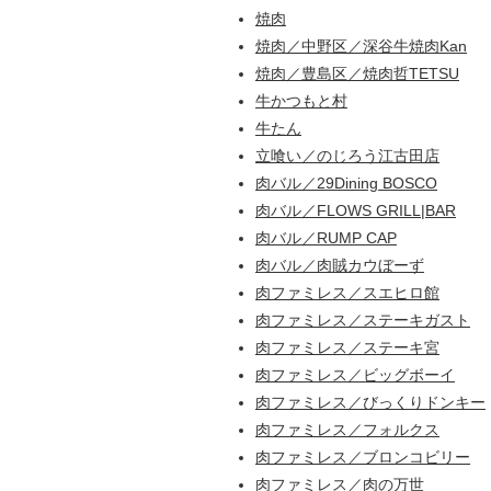
焼肉
焼肉／中野区／深谷牛焼肉Kan
焼肉／豊島区／焼肉哲TETSU
牛かつもと村
牛たん
立喰い／のじろう江古田店
肉バル／29Dining BOSCO
肉バル／FLOWS GRILL|BAR
肉バル／RUMP CAP
肉バル／肉賊カウぼーず
肉ファミレス／スエヒロ館
肉ファミレス／ステーキガスト
肉ファミレス／ステーキ宮
肉ファミレス／ビッグボーイ
肉ファミレス／びっくりドンキー
肉ファミレス／フォルクス
肉ファミレス／ブロンコビリー
肉ファミレス／肉の万世