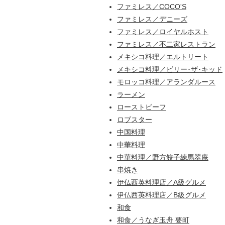
ファミレス／COCO'S
ファミレス／デニーズ
ファミレス／ロイヤルホスト
ファミレス／不二家レストラン
メキシコ料理／エルトリート
メキシコ料理／ビリー･ザ･キッド
モロッコ料理／アランダルース
ラーメン
ローストビーフ
ロブスター
中国料理
中華料理
中華料理／野方餃子練馬翠庵
串焼き
伊仏西英料理店／A級グルメ
伊仏西英料理店／B級グルメ
和食
和食／うなぎ玉舟 要町