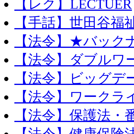
【レク】LECTUER
【手話】世田谷福
【法令】★バック
【法令】ダブルワ
【法令】ビッグデ
【法令】ワークラ
【法令】保護法・
【法令】健康保険