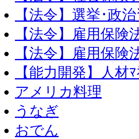
【法令】選挙･政治
【法令】雇用保険
【法令】雇用保険法
【能力開発】人材ﾏﾈｼ
アメリカ料理
うなぎ
おでん