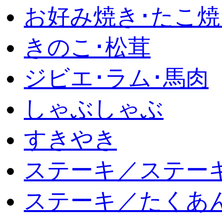
お好み焼き･たこ焼
きのこ･松茸
ジビエ･ラム･馬肉
しゃぶしゃぶ
すきやき
ステーキ／ステー
ステーキ／たくあ