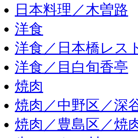
日本料理／木曽路
洋食
洋食／日本橋レス
洋食／目白旬香亭
焼肉
焼肉／中野区／深谷
焼肉／豊島区／焼肉