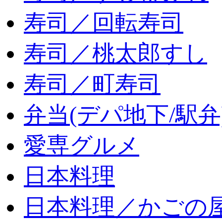
寿司／回転寿司
寿司／桃太郎すし
寿司／町寿司
弁当(デパ地下/駅弁
愛専グルメ
日本料理
日本料理／かごの