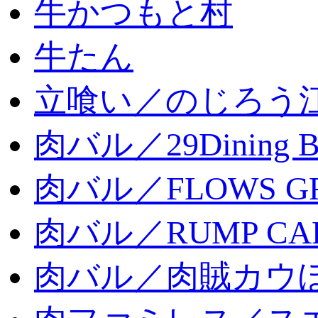
牛かつもと村
牛たん
立喰い／のじろう
肉バル／29Dining 
肉バル／FLOWS GR
肉バル／RUMP CA
肉バル／肉賊カウ