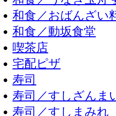
和食／おばんざい
和食／動坂食堂
喫茶店
宅配ピザ
寿司
寿司／すしざんま
寿司／すしまみれ