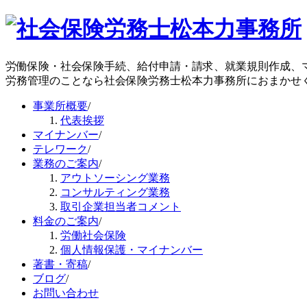
労働保険・社会保険手続、給付申請・請求、就業規則作成、
労務管理のことなら社会保険労務士松本力事務所におまかせ
事業所概要
/
代表挨拶
マイナンバー
/
テレワーク
/
業務のご案内
/
アウトソーシング業務
コンサルティング業務
取引企業担当者コメント
料金のご案内
/
労働社会保険
個人情報保護・マイナンバー
著書・寄稿
/
ブログ
/
お問い合わせ