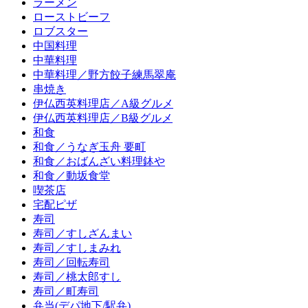
ラーメン
ローストビーフ
ロブスター
中国料理
中華料理
中華料理／野方餃子練馬翠庵
串焼き
伊仏西英料理店／A級グルメ
伊仏西英料理店／B級グルメ
和食
和食／うなぎ玉舟 要町
和食／おばんざい料理鉢や
和食／動坂食堂
喫茶店
宅配ピザ
寿司
寿司／すしざんまい
寿司／すしまみれ
寿司／回転寿司
寿司／桃太郎すし
寿司／町寿司
弁当(デパ地下/駅弁)