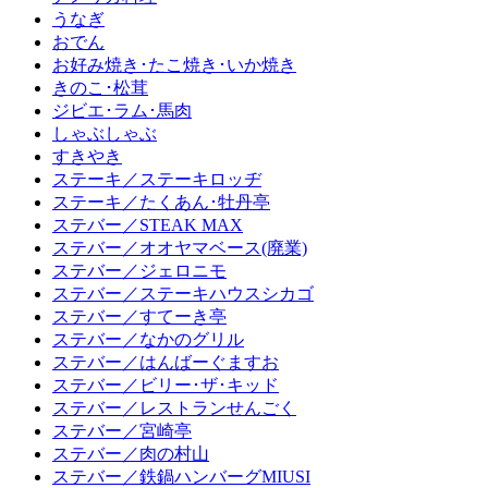
うなぎ
おでん
お好み焼き･たこ焼き･いか焼き
きのこ･松茸
ジビエ･ラム･馬肉
しゃぶしゃぶ
すきやき
ステーキ／ステーキロッヂ
ステーキ／たくあん･牡丹亭
ステバー／STEAK MAX
ステバー／オオヤマベース(廃業)
ステバー／ジェロニモ
ステバー／ステーキハウスシカゴ
ステバー／すてーき亭
ステバー／なかのグリル
ステバー／はんばーぐますお
ステバー／ビリー･ザ･キッド
ステバー／レストランせんごく
ステバー／宮崎亭
ステバー／肉の村山
ステバー／鉄鍋ハンバーグMIUSI