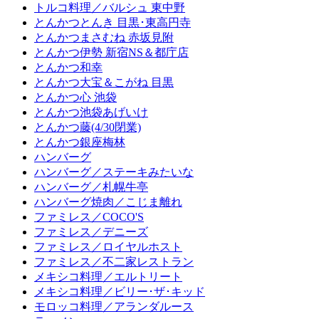
トルコ料理／バルシュ 東中野
とんかつとんき 目黒･東高円寺
とんかつまさむね 赤坂見附
とんかつ伊勢 新宿NS＆都庁店
とんかつ和幸
とんかつ大宝＆こがね 目黒
とんかつ心 池袋
とんかつ池袋あげいけ
とんかつ藤(4/30閉業)
とんかつ銀座梅林
ハンバーグ
ハンバーグ／ステーキみたいな
ハンバーグ／札幌牛亭
ハンバーグ焼肉／こじま離れ
ファミレス／COCO'S
ファミレス／デニーズ
ファミレス／ロイヤルホスト
ファミレス／不二家レストラン
メキシコ料理／エルトリート
メキシコ料理／ビリー･ザ･キッド
モロッコ料理／アランダルース