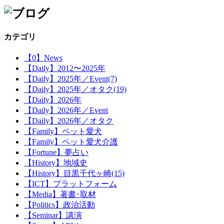
カテゴリ
【0】News
【Daily】2012〜2025年
【Daily】2025年／Event(7)
【Daily】2025年／オタク(19)
【Daily】2026年
【Daily】2026年／Event
【Daily】2026年／オタク
【Family】ペット愛犬
【Family】ペット愛犬介護
【Fortune】夢占い
【History】地域史
【History】目黒千代ヶ崎(15)
【ICT】プラットフォーム
【Media】著書･取材
【Politics】政治活動
【Seminar】講演