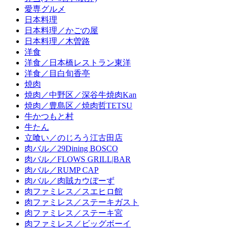
愛専グルメ
日本料理
日本料理／かごの屋
日本料理／木曽路
洋食
洋食／日本橋レストラン東洋
洋食／目白旬香亭
焼肉
焼肉／中野区／深谷牛焼肉Kan
焼肉／豊島区／焼肉哲TETSU
牛かつもと村
牛たん
立喰い／のじろう江古田店
肉バル／29Dining BOSCO
肉バル／FLOWS GRILL|BAR
肉バル／RUMP CAP
肉バル／肉賊カウぼーず
肉ファミレス／スエヒロ館
肉ファミレス／ステーキガスト
肉ファミレス／ステーキ宮
肉ファミレス／ビッグボーイ