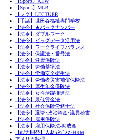
【Sports】AEW
【Sports】MLB
【レク】LECTUER
【手話】世田谷福祉専門学校
【法令】★バックナンバー
【法令】ダブルワーク
【法令】ビッグデータ活用法
【法令】ワークライフバランス
【法令】保護法・番号法
【法令】健康保険法
【法令】労働基準法
【法令】労働安全衛生法
【法令】労働者災害補償保険法
【法令】厚生年金保険法
【法令】女性活躍推進法
【法令】最低賃金法
【法令】社会保険労務士法
【法令】選挙･政治資金･議員秘書
【法令】雇用保険法
【法令】雇用保険法-助成金
【能力開発】人材ﾏﾈｼﾞﾒﾝﾄHRM
アメリカ料理