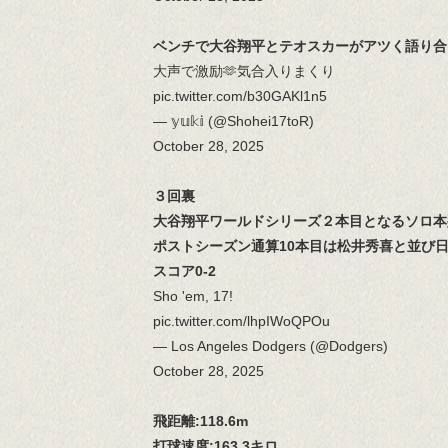
ベンチで大谷翔平とテオスカーがアツく語り合
大声で激励🫶気合入りまくり
pic.twitter.com/b30GAKl1n5
— 𝕪𝕦𝕜𝕚 (@Shohei17toR)
October 28, 2025
３回裏
大谷翔平ワールドシリーズ２本目となるソロ本
ポストシーズン通算10本目は松井秀喜と並び
スコア0-2
Sho 'em, 17!
pic.twitter.com/lhpIWoQPOu
— Los Angeles Dodgers (@Dodgers)
October 28, 2025
飛距離:118.6m
打球速度:163.3キロ