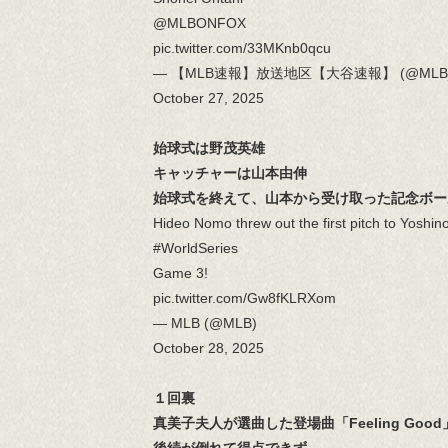
@MLBONFOX
pic.twitter.com/33MKnb0qcu
— 【MLB速報】放送地区【大谷速報】 (@MLB_c
October 27, 2025
始球式は野茂英雄
キャッチャーは山本由伸
始球式を終えて、山本から受け取った記念ボー
Hideo Nomo threw out the first pitch to Yosh
#WorldSeries
Game 3!
pic.twitter.com/Gw8fKLRXom
— MLB (@MLB)
October 28, 2025
１回裏
真美子夫人が選曲した登場曲「Feeling G