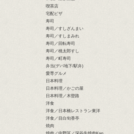
喫茶店
宅配ピザ
寿司
寿司／すしざんまい
寿司／すしまみれ
寿司／回転寿司
寿司／桃太郎すし
寿司／町寿司
弁当(デパ地下/駅弁)
愛専グルメ
日本料理
日本料理／かごの屋
日本料理／木曽路
洋食
洋食／日本橋レストラン東洋
洋食／目白旬香亭
焼肉
焼肉／中野区／深谷牛焼肉Kan