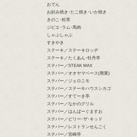
おでん
お好み焼き･たこ焼き･いか焼き
きのこ･松茸
ジビエ･ラム･馬肉
しゃぶしゃぶ
すきやき
ステーキ／ステーキロッヂ
ステーキ／たくあん･牡丹亭
ステバー／STEAK MAX
ステバー／オオヤマベース(廃業)
ステバー／ジェロニモ
ステバー／ステーキハウスシカゴ
ステバー／すてーき亭
ステバー／なかのグリル
ステバー／はんばーぐますお
ステバー／ビリー･ザ･キッド
ステバー／レストランせんごく
ステバー／宮崎亭