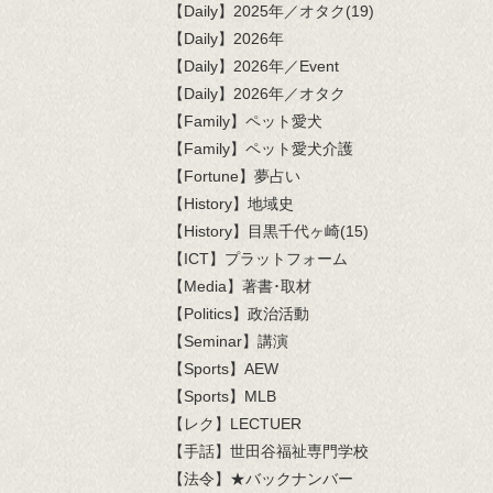
【Daily】2025年／オタク(19)
【Daily】2026年
【Daily】2026年／Event
【Daily】2026年／オタク
【Family】ペット愛犬
【Family】ペット愛犬介護
【Fortune】夢占い
【History】地域史
【History】目黒千代ヶ崎(15)
【ICT】プラットフォーム
【Media】著書･取材
【Politics】政治活動
【Seminar】講演
【Sports】AEW
【Sports】MLB
【レク】LECTUER
【手話】世田谷福祉専門学校
【法令】★バックナンバー