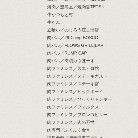
焼肉／豊島区／焼肉哲TETSU
牛かつもと村
牛たん
立喰い／のじろう江古田店
肉バル／29Dining BOSCO
肉バル／FLOWS GRILL|BAR
肉バル／RUMP CAP
肉バル／肉賊カウぼーず
肉ファミレス／スエヒロ館
肉ファミレス／ステーキガスト
肉ファミレス／ステーキ宮
肉ファミレス／ビッグボーイ
肉ファミレス／びっくりドンキー
肉ファミレス／フォルクス
肉ファミレス／ブロンコビリー
肉ファミレス／肉の万世
肉専門／ふくふく食堂
議員会館／国会議事堂グルメ