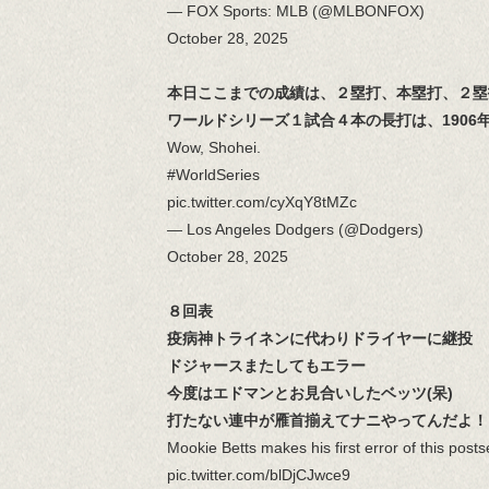
— FOX Sports: MLB (@MLBONFOX)
October 28, 2025
本日ここまでの成績は、２塁打、本塁打、２塁
ワールドシリーズ１試合４本の長打は、190
Wow, Shohei.
#WorldSeries
pic.twitter.com/cyXqY8tMZc
— Los Angeles Dodgers (@Dodgers)
October 28, 2025
８回表
疫病神トライネンに代わりドライヤーに継投
ドジャースまたしてもエラー
今度はエドマンとお見合いしたベッツ(呆)
打たない連中が雁首揃えてナニやってんだよ！
Mookie Betts makes his first error of this post
pic.twitter.com/blDjCJwce9