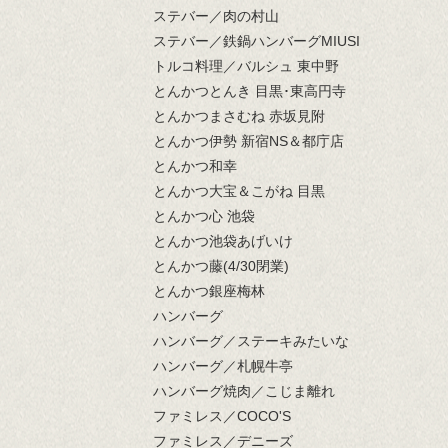
ステバー／肉の村山
ステバー／鉄鍋ハンバーグMIUSI
トルコ料理／バルシュ 東中野
とんかつとんき 目黒･東高円寺
とんかつまさむね 赤坂見附
とんかつ伊勢 新宿NS＆都庁店
とんかつ和幸
とんかつ大宝＆こがね 目黒
とんかつ心 池袋
とんかつ池袋あげいけ
とんかつ藤(4/30閉業)
とんかつ銀座梅林
ハンバーグ
ハンバーグ／ステーキみたいな
ハンバーグ／札幌牛亭
ハンバーグ焼肉／こじま離れ
ファミレス／COCO'S
ファミレス／デニーズ