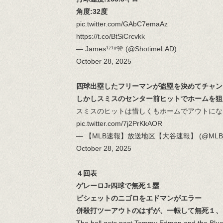
角度:32度
pic.twitter.com/GAbC7emaAz
https://t.co/BtSiCrcvkk
— James¹⁷¹⁸🎌 (@ShotimeLAD)
October 28, 2025
四球出塁したフリーマンが盗塁を決めてチャン
しかしスミスのセンター前ヒットでホームを狙
スミスのヒットは惜しくもホームでアウトにな
pic.twitter.com/7j2PrKkAOR
— 【MLB速報】放送地区【大谷速報】 (@MLB_c
October 28, 2025
４回表
ゲレーロJr四球で無死１塁
ビシェットのニゴロをエドマンがエラー
併殺打ツーアウトのはずが、一転して無死１、