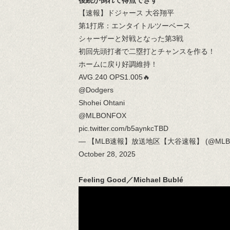
後続が倒れて得点できず
【速報】ドジャース 大谷翔平
第1打席：エンタイトルツーベース
シャーザーと対戦となった第3戦
初回先頭打者で二塁打とチャンスを作る！
ホームに戻り好調維持！
AVG.240 OPS1.005🔥
@Dodgers
Shohei Ohtani
@MLBONFOX
pic.twitter.com/b5aynkcTBD
— 【MLB速報】放送地区【大谷速報】 (@MLB_c
October 28, 2025
Feeling Good／Michael Bublé