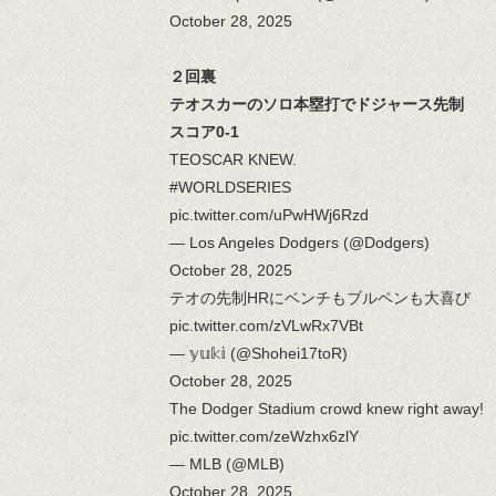
October 28, 2025
２回裏
テオスカーのソロ本塁打でドジャース先制
スコア0-1
TEOSCAR KNEW.
#WORLDSERIES
pic.twitter.com/uPwHWj6Rzd
— Los Angeles Dodgers (@Dodgers)
October 28, 2025
テオの先制HRにベンチもブルペンも大喜び
pic.twitter.com/zVLwRx7VBt
— 𝕪𝕦𝕜𝕚 (@Shohei17toR)
October 28, 2025
The Dodger Stadium crowd knew right away!
pic.twitter.com/zeWzhx6zlY
— MLB (@MLB)
October 28, 2025