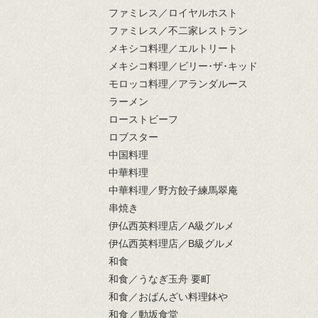
ファミレス／ロイヤルホスト
ファミレス／不二家レストラン
メキシコ料理／エルトリート
メキシコ料理／ビリー･ザ･キッド
モロッコ料理／アランダルース
ラーメン
ローストビーフ
ロブスター
中国料理
中華料理
中華料理／野方餃子練馬翠庵
串焼き
伊仏西英料理店／A級グルメ
伊仏西英料理店／B級グルメ
和食
和食／うなぎ玉舟 要町
和食／おばんざい料理鉢や
和食／動坂食堂