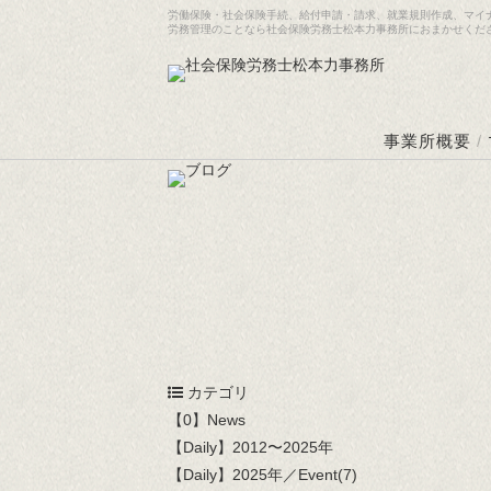
労働保険・社会保険手続、給付申請・請求、就業規則作成、マイ
労務管理のことなら社会保険労務士松本力事務所におまかせくだ
事業所概要
/
カテゴリ
【0】News
【Daily】2012〜2025年
【Daily】2025年／Event(7)