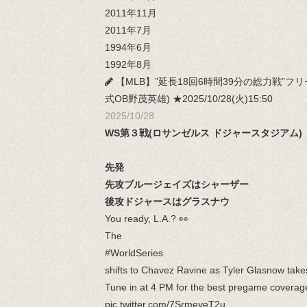
2011年11月
2011年7月
1994年6月
1992年8月
【MLB】”延長18回6時間39分の総力戦
式OB野茂英雄) ★2025/10/28(火)15:50
2025/10/28
WS第３戦(ロサンゼルス ドジャースタジアム)
先発
先攻ブルージェイズはシャーザー
後攻ドジャースはグラスナウ
You ready, L.A.? 👀
The
#WorldSeries
shifts to Chavez Ravine as Tyler Glasnow tak
Tune in at 4 PM for the best pregame coverag
pic.twitter.com/7SrmeyeT2u