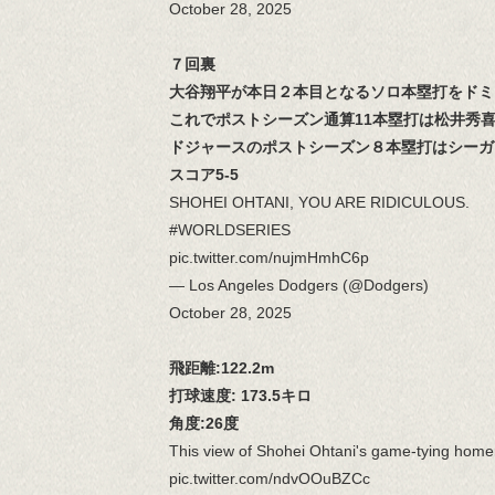
October 28, 2025
７回裏
大谷翔平が本日２本目となるソロ本塁打をドミ
これでポストシーズン通算11本塁打は松井秀
ドジャースのポストシーズン８本塁打はシーガ
スコア5-5
SHOHEI OHTANI, YOU ARE RIDICULOUS.
#WORLDSERIES
pic.twitter.com/nujmHmhC6p
— Los Angeles Dodgers (@Dodgers)
October 28, 2025
飛距離:122.2m
打球速度: 173.5キロ
角度:26度
This view of Shohei Ohtani's game-tying homer
pic.twitter.com/ndvOOuBZCc