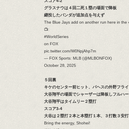
スコア4-2
グラスナウは４回二死１塁の場面で降板
継投したバンダが追加点を与えず
The Blue Jays add on another run here in the 
📺:
#WorldSeries
on FOX
pic.twitter.com/W0NpjAhp7m
— FOX Sports: MLB (@MLBONFOX)
October 28, 2025
５回裏
キケのセンター前ヒット、パヘスの外野フライ
大谷翔平の場面でシャーザーは降板しフルハー
大谷翔平はタイムリー２塁打
スコア3-4
大谷は２塁打２本と本塁打１本、３打数３安打
Bring the energy, Shohei!