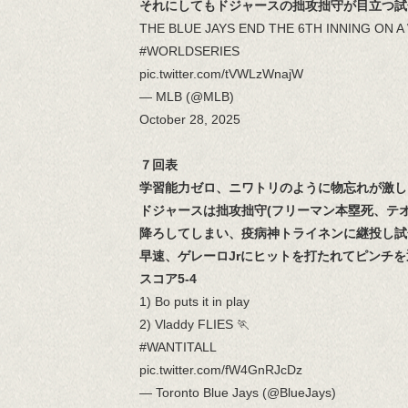
それにしてもドジャースの拙攻拙守が目立つ試
THE BLUE JAYS END THE 6TH INNING ON A
#WORLDSERIES
pic.twitter.com/tVWLzWnajW
— MLB (@MLB)
October 28, 2025
７回表
学習能力ゼロ、ニワトリのように物忘れが激し
ドジャースは拙攻拙守(フリーマン本塁死、テ
降ろしてしまい、疫病神トライネンに継投し試
早速、ゲレーロJrにヒットを打たれてピンチ
スコア5-4
1) Bo puts it in play
2) Vladdy FLIES 🏃
#WANTITALL
pic.twitter.com/fW4GnRJcDz
— Toronto Blue Jays (@BlueJays)