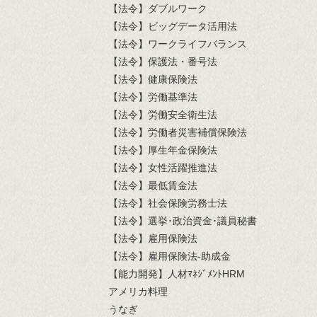
【法令】ダブルワーク
【法令】ビッグデータ活用法
【法令】ワークライフバランス
【法令】保護法・番号法
【法令】健康保険法
【法令】労働基準法
【法令】労働安全衛生法
【法令】労働者災害補償保険法
【法令】厚生年金保険法
【法令】女性活躍推進法
【法令】最低賃金法
【法令】社会保険労務士法
【法令】選挙･政治資金･議員秘書
【法令】雇用保険法
【法令】雇用保険法-助成金
【能力開発】人材ﾏﾈｼﾞﾒﾝﾄHRM
アメリカ料理
うなぎ