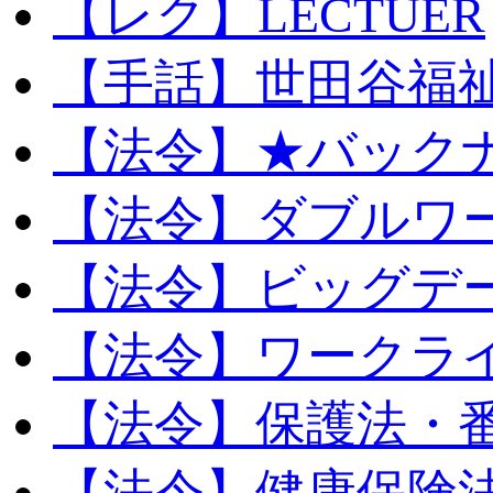
【レク】LECTUER
【手話】世田谷福
【法令】★バック
【法令】ダブルワ
【法令】ビッグデ
【法令】ワークラ
【法令】保護法・
【法令】健康保険