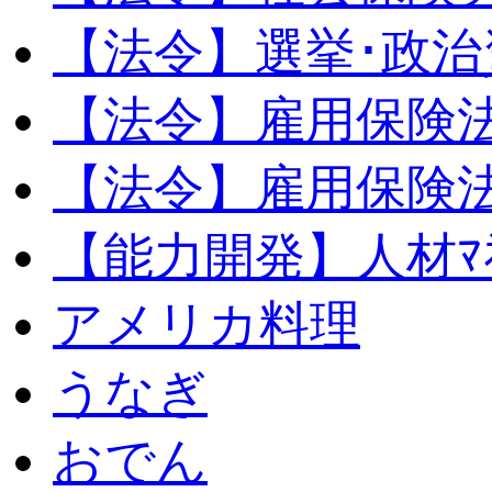
【法令】選挙･政治
【法令】雇用保険
【法令】雇用保険法
【能力開発】人材ﾏﾈｼ
アメリカ料理
うなぎ
おでん