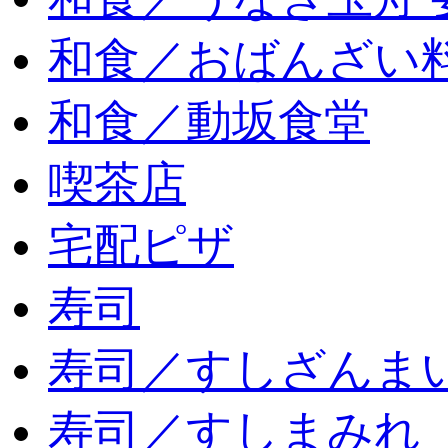
和食／おばんざい
和食／動坂食堂
喫茶店
宅配ピザ
寿司
寿司／すしざんま
寿司／すしまみれ