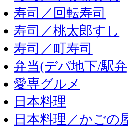
寿司／回転寿司
寿司／桃太郎すし
寿司／町寿司
弁当(デパ地下/駅弁
愛専グルメ
日本料理
日本料理／かごの