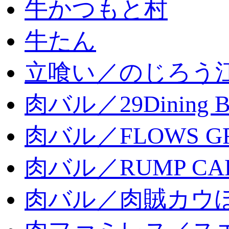
牛かつもと村
牛たん
立喰い／のじろう
肉バル／29Dining 
肉バル／FLOWS GR
肉バル／RUMP CA
肉バル／肉賊カウ