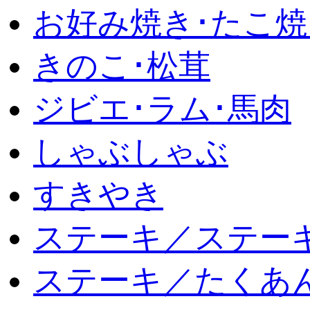
お好み焼き･たこ焼
きのこ･松茸
ジビエ･ラム･馬肉
しゃぶしゃぶ
すきやき
ステーキ／ステー
ステーキ／たくあ