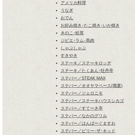
アメリカ料理
うなぎ
おでん
お好み焼き･たこ焼き･いか焼き
きのこ･松茸
ジビエ･ラム･馬肉
しゃぶしゃぶ
すきやき
ステーキ／ステーキロッヂ
ステーキ／たくあん･牡丹亭
ステバー／STEAK MAX
ステバー／オオヤマベース(廃業)
ステバー／ジェロニモ
ステバー／ステーキハウスシカゴ
ステバー／すてーき亭
ステバー／なかのグリル
ステバー／はんばーぐますお
ステバー／ビリー･ザ･キッド