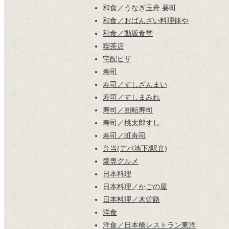
和食／うなぎ玉舟 要町
和食／おばんざい料理鉢や
和食／動坂食堂
喫茶店
宅配ピザ
寿司
寿司／すしざんまい
寿司／すしまみれ
寿司／回転寿司
寿司／桃太郎すし
寿司／町寿司
弁当(デパ地下/駅弁)
愛専グルメ
日本料理
日本料理／かごの屋
日本料理／木曽路
洋食
洋食／日本橋レストラン東洋