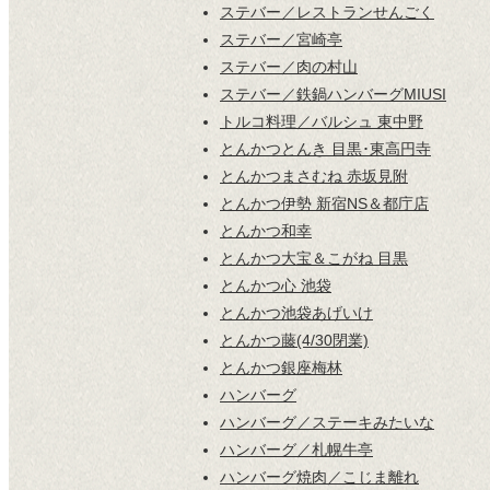
ステバー／レストランせんごく
ステバー／宮崎亭
ステバー／肉の村山
ステバー／鉄鍋ハンバーグMIUSI
トルコ料理／バルシュ 東中野
とんかつとんき 目黒･東高円寺
とんかつまさむね 赤坂見附
とんかつ伊勢 新宿NS＆都庁店
とんかつ和幸
とんかつ大宝＆こがね 目黒
とんかつ心 池袋
とんかつ池袋あげいけ
とんかつ藤(4/30閉業)
とんかつ銀座梅林
ハンバーグ
ハンバーグ／ステーキみたいな
ハンバーグ／札幌牛亭
ハンバーグ焼肉／こじま離れ