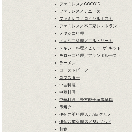
ファミレス／COCO'S
ファミレス／デニーズ
ファミレス／ロイヤルホスト
ファミレス／不二家レストラン
メキシコ料理
メキシコ料理／エルトリート
メキシコ料理／ビリー･ザ･キッド
モロッコ料理／アランダルース
ラーメン
ローストビーフ
ロブスター
中国料理
中華料理
中華料理／野方餃子練馬翠庵
串焼き
伊仏西英料理店／A級グルメ
伊仏西英料理店／B級グルメ
和食