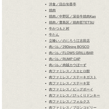
洋食／目白旬香亭
焼肉
焼肉／中野区／深谷牛焼肉Kan
焼肉／豊島区／焼肉哲TETSU
牛かつもと村
牛たん
立喰い／のじろう江古田店
肉バル／29Dining BOSCO
肉バル／FLOWS GRILL|BAR
肉バル／RUMP CAP
肉バル／肉賊カウぼーず
肉ファミレス／スエヒロ館
肉ファミレス／ステーキガスト
肉ファミレス／ステーキ宮
肉ファミレス／ビッグボーイ
肉ファミレス／びっくりドンキー
肉ファミレス／フォルクス
肉ファミレス／ブロンコビリー