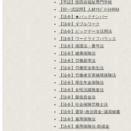
【手話】世田谷福祉専門学校
【択一式設問】人材ﾏﾈｼﾞﾒﾝﾄHRM
【法令】★バックナンバー
【法令】ダブルワーク
【法令】ビッグデータ活用法
【法令】ワークライフバランス
【法令】保護法・番号法
【法令】健康保険法
【法令】労働基準法
【法令】労働安全衛生法
【法令】労働者災害補償保険法
【法令】厚生年金保険法
【法令】女性活躍推進法
【法令】最低賃金法
【法令】社会保険労務士法
【法令】選挙･政治資金･議員秘書
【法令】雇用保険法
【法令】雇用保険法-助成金