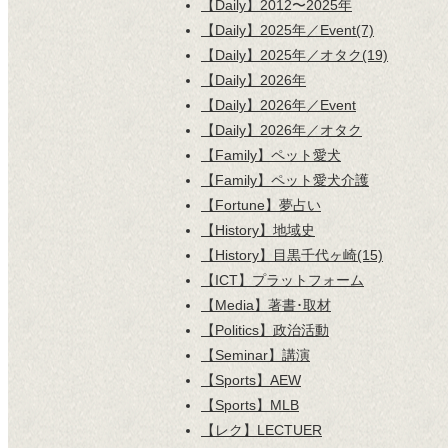
【Daily】2012〜2025年
【Daily】2025年／Event(7)
【Daily】2025年／オタク(19)
【Daily】2026年
【Daily】2026年／Event
【Daily】2026年／オタク
【Family】ペット愛犬
【Family】ペット愛犬介護
【Fortune】夢占い
【History】地域史
【History】目黒千代ヶ崎(15)
【ICT】プラットフォーム
【Media】著書･取材
【Politics】政治活動
【Seminar】講演
【Sports】AEW
【Sports】MLB
【レク】LECTUER