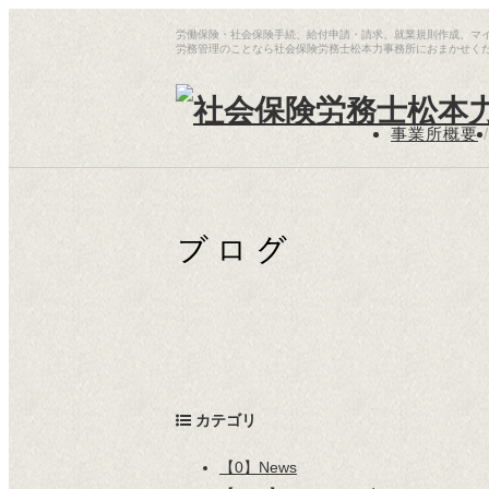
労働保険・社会保険手続、給付申請・請求、就業規則作成、マ
労務管理のことなら社会保険労務士松本力事務所におまかせく
事業所概要
/
カテゴリ
【0】News