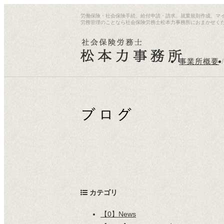
労働保険・社会保険手続、給付申請・請求、就業規則作成、マ
労務管理のことなら社会保険労務士松本力事務所におまかせく
事業所概要
/
カテゴリ
【0】News