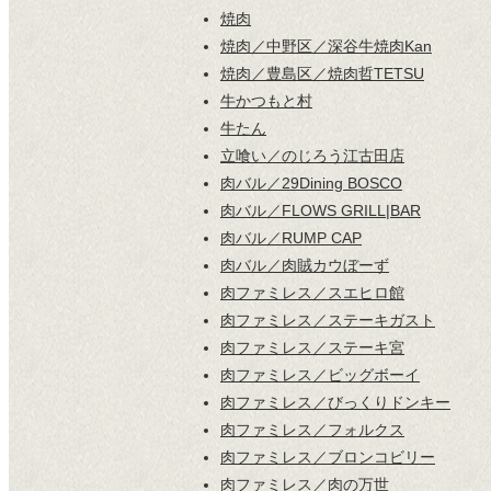
焼肉
焼肉／中野区／深谷牛焼肉Kan
焼肉／豊島区／焼肉哲TETSU
牛かつもと村
牛たん
立喰い／のじろう江古田店
肉バル／29Dining BOSCO
肉バル／FLOWS GRILL|BAR
肉バル／RUMP CAP
肉バル／肉賊カウぼーず
肉ファミレス／スエヒロ館
肉ファミレス／ステーキガスト
肉ファミレス／ステーキ宮
肉ファミレス／ビッグボーイ
肉ファミレス／びっくりドンキー
肉ファミレス／フォルクス
肉ファミレス／ブロンコビリー
肉ファミレス／肉の万世