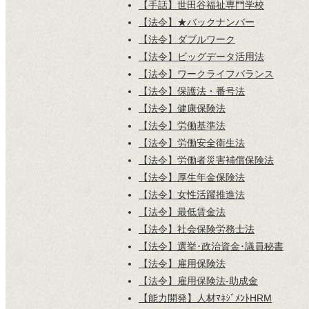
【手話】世田谷福祉専門学校
【法令】★バックナンバー
【法令】ダブルワーク
【法令】ビッグデータ活用法
【法令】ワークライフバランス
【法令】保護法・番号法
【法令】健康保険法
【法令】労働基準法
【法令】労働安全衛生法
【法令】労働者災害補償保険法
【法令】厚生年金保険法
【法令】女性活躍推進法
【法令】最低賃金法
【法令】社会保険労務士法
【法令】選挙･政治資金･議員秘書
【法令】雇用保険法
【法令】雇用保険法-助成金
【能力開発】人材ﾏﾈｼﾞﾒﾝﾄHRM