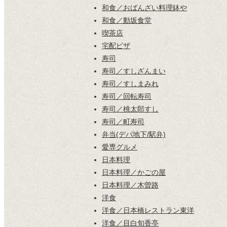
和食／おばんざい料理鉢や
和食／動坂食堂
喫茶店
宅配ピザ
寿司
寿司／すしざんまい
寿司／すしまみれ
寿司／回転寿司
寿司／桃太郎すし
寿司／町寿司
弁当(デパ地下/駅弁)
愛専グルメ
日本料理
日本料理／かごの屋
日本料理／木曽路
洋食
洋食／日本橋レストラン東洋
洋食／目白旬香亭