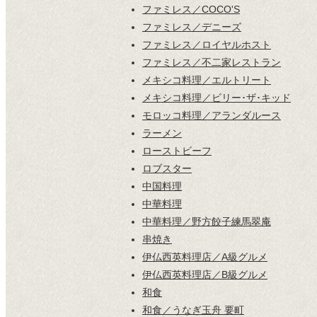
ファミレス／COCO'S
ファミレス／デニーズ
ファミレス／ロイヤルホスト
ファミレス／不二家レストラン
メキシコ料理／エルトリート
メキシコ料理／ビリー･ザ･キッド
モロッコ料理／アランダルース
ラーメン
ローストビーフ
ロブスター
中国料理
中華料理
中華料理／野方餃子練馬翠庵
串焼き
伊仏西英料理店／A級グルメ
伊仏西英料理店／B級グルメ
和食
和食／うなぎ玉舟 要町