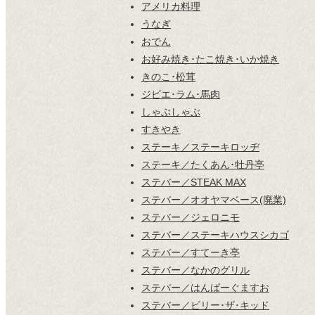
アメリカ料理
うなぎ
おでん
お好み焼き･たこ焼き･いか焼き
きのこ･松茸
ジビエ･ラム･馬肉
しゃぶしゃぶ
すきやき
ステーキ／ステーキロッヂ
ステーキ／たくあん･牡丹亭
ステバー／STEAK MAX
ステバー／オオヤマベース(廃業)
ステバー／ジェロニモ
ステバー／ステーキハウスシカゴ
ステバー／すてーき亭
ステバー／なかのグリル
ステバー／はんばーぐますお
ステバー／ビリー･ザ･キッド