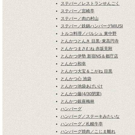
ステバー／レストランせんごく
ステバー／宮崎亭
ステバー／肉の村山
ステバー／鉄鍋ハンバーグMIUSI
トルコ料理／バルシュ 東中野
とんかつとんき 目黒･東高円寺
とんかつまさむね 赤坂見附
とんかつ伊勢 新宿NS＆都庁店
とんかつ和幸
とんかつ大宝＆こがね 目黒
とんかつ心 池袋
とんかつ池袋あげいけ
とんかつ藤(4/30閉業)
とんかつ銀座梅林
ハンバーグ
ハンバーグ／ステーキみたいな
ハンバーグ／札幌牛亭
ハンバーグ焼肉／こじま離れ