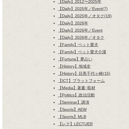
【Daily】2012〜2025年
【Daily】2025年／Event(7)
【Daily】2025年／オタク(19)
【Daily】2026年
【Daily】2026年／Event
【Daily】2026年／オタク
【Family】ペット愛犬
【Family】ペット愛犬介護
【Fortune】夢占い
【History】地域史
【History】目黒千代ヶ崎(15)
【ICT】プラットフォーム
【Media】著書･取材
【Politics】政治活動
【Seminar】講演
【Sports】AEW
【Sports】MLB
【レク】LECTUER