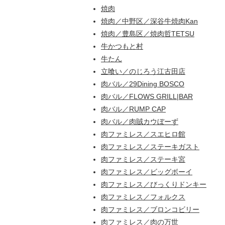
焼肉
焼肉／中野区／深谷牛焼肉Kan
焼肉／豊島区／焼肉哲TETSU
牛かつもと村
牛たん
立喰い／のじろう江古田店
肉バル／29Dining BOSCO
肉バル／FLOWS GRILL|BAR
肉バル／RUMP CAP
肉バル／肉賊カウぼーず
肉ファミレス／スエヒロ館
肉ファミレス／ステーキガスト
肉ファミレス／ステーキ宮
肉ファミレス／ビッグボーイ
肉ファミレス／びっくりドンキー
肉ファミレス／フォルクス
肉ファミレス／ブロンコビリー
肉ファミレス／肉の万世