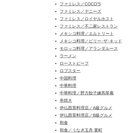
ファミレス／COCO'S
ファミレス／デニーズ
ファミレス／ロイヤルホスト
ファミレス／不二家レストラン
メキシコ料理／エルトリート
メキシコ料理／ビリー･ザ･キッド
モロッコ料理／アランダルース
ラーメン
ローストビーフ
ロブスター
中国料理
中華料理
中華料理／野方餃子練馬翠庵
串焼き
伊仏西英料理店／A級グルメ
伊仏西英料理店／B級グルメ
和食
和食／うなぎ玉舟 要町