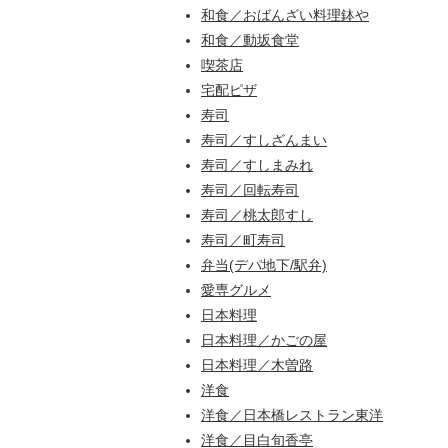
和食／おばんざい料理鉢や
和食／動坂食堂
喫茶店
宅配ピザ
寿司
寿司／すしざんまい
寿司／すしまみれ
寿司／回転寿司
寿司／桃太郎すし
寿司／町寿司
弁当(デパ地下/駅弁)
愛専グルメ
日本料理
日本料理／かごの屋
日本料理／木曽路
洋食
洋食／日本橋レストラン東洋
洋食／目白旬香亭