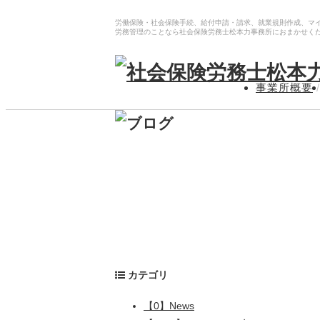
労働保険・社会保険手続、給付申請・請求、就業規則作成、マ
労務管理のことなら社会保険労務士松本力事務所におまかせく
事業所概要
/
カテゴリ
【0】News