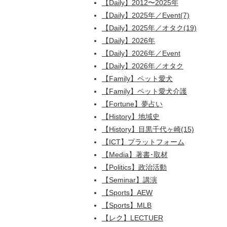
【Daily】2012〜2025年
【Daily】2025年／Event(7)
【Daily】2025年／オタク(19)
【Daily】2026年
【Daily】2026年／Event
【Daily】2026年／オタク
【Family】ペット愛犬
【Family】ペット愛犬介護
【Fortune】夢占い
【History】地域史
【History】目黒千代ヶ崎(15)
【ICT】プラットフォーム
【Media】著書･取材
【Politics】政治活動
【Seminar】講演
【Sports】AEW
【Sports】MLB
【レク】LECTUER