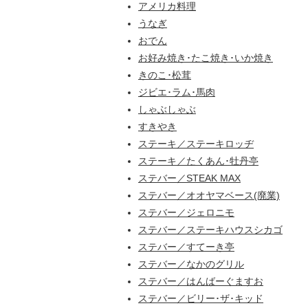
アメリカ料理
うなぎ
おでん
お好み焼き･たこ焼き･いか焼き
きのこ･松茸
ジビエ･ラム･馬肉
しゃぶしゃぶ
すきやき
ステーキ／ステーキロッヂ
ステーキ／たくあん･牡丹亭
ステバー／STEAK MAX
ステバー／オオヤマベース(廃業)
ステバー／ジェロニモ
ステバー／ステーキハウスシカゴ
ステバー／すてーき亭
ステバー／なかのグリル
ステバー／はんばーぐますお
ステバー／ビリー･ザ･キッド