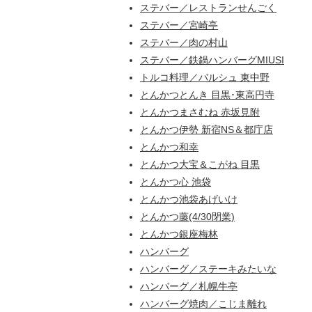
ステバー／レストランせんごく
ステバー／宮崎亭
ステバー／肉の村山
ステバー／鉄鍋ハンバーグMIUSI
トルコ料理／バルシュ 東中野
とんかつとんき 目黒･東高円寺
とんかつまさむね 赤坂見附
とんかつ伊勢 新宿NS＆都庁店
とんかつ和幸
とんかつ大宝＆こがね 目黒
とんかつ心 池袋
とんかつ池袋あげいけ
とんかつ藤(4/30閉業)
とんかつ銀座梅林
ハンバーグ
ハンバーグ／ステーキみたいな
ハンバーグ／札幌牛亭
ハンバーグ焼肉／こじま離れ