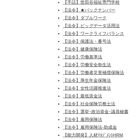
【手話】世田谷福祉専門学校
【法令】★バックナンバー
【法令】ダブルワーク
【法令】ビッグデータ活用法
【法令】ワークライフバランス
【法令】保護法・番号法
【法令】健康保険法
【法令】労働基準法
【法令】労働安全衛生法
【法令】労働者災害補償保険法
【法令】厚生年金保険法
【法令】女性活躍推進法
【法令】最低賃金法
【法令】社会保険労務士法
【法令】選挙･政治資金･議員秘書
【法令】雇用保険法
【法令】雇用保険法-助成金
【能力開発】人材ﾏﾈｼﾞﾒﾝﾄHRM