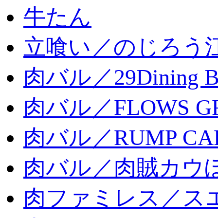
牛たん
立喰い／のじろう
肉バル／29Dining 
肉バル／FLOWS GR
肉バル／RUMP CA
肉バル／肉賊カウ
肉ファミレス／ス