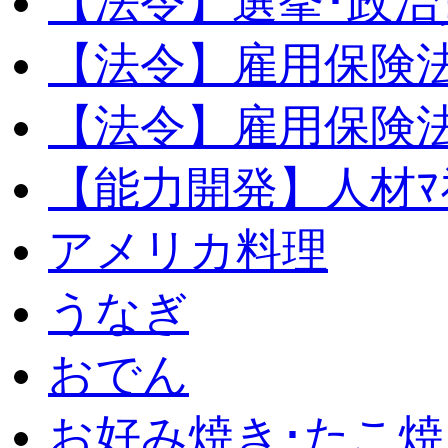
【法令】選挙･政治
【法令】雇用保険
【法令】雇用保険法
【能力開発】人材ﾏﾈｼ
アメリカ料理
うなぎ
おでん
お好み焼き･たこ焼