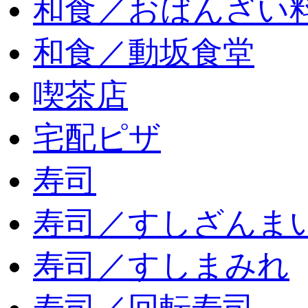
和食／おばんざい
和食／動坂食堂
喫茶店
宅配ピザ
寿司
寿司／すしざんま
寿司／すしまみれ