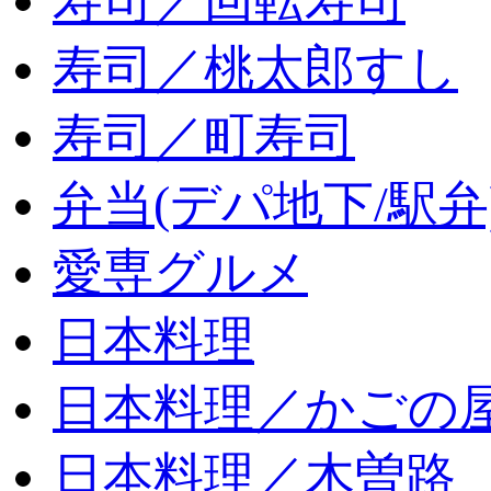
寿司／回転寿司
寿司／桃太郎すし
寿司／町寿司
弁当(デパ地下/駅弁
愛専グルメ
日本料理
日本料理／かごの
日本料理／木曽路