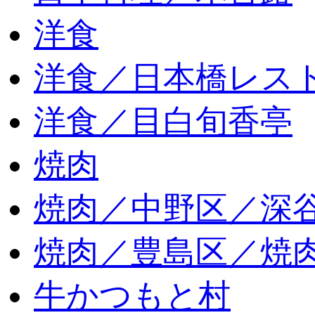
洋食
洋食／日本橋レス
洋食／目白旬香亭
焼肉
焼肉／中野区／深谷
焼肉／豊島区／焼肉
牛かつもと村