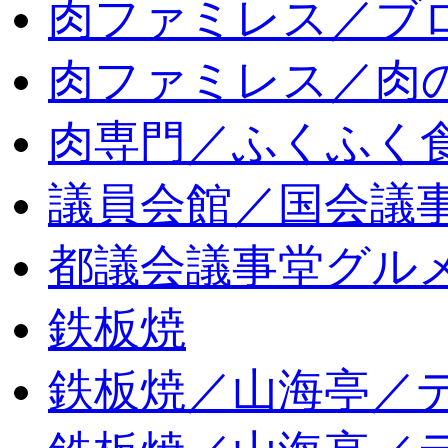
肉ファミレス／ブ
肉ファミレス／肉
肉専門／ふくふく
議員会館／国会議
都議会議事堂グル
鉄板焼
鉄板焼／山海亭／