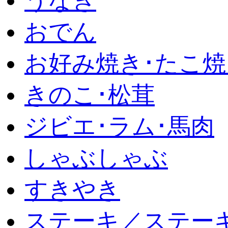
うなぎ
おでん
お好み焼き･たこ焼
きのこ･松茸
ジビエ･ラム･馬肉
しゃぶしゃぶ
すきやき
ステーキ／ステー