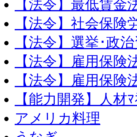
【法令】最低賃金
【法令】社会保険
【法令】選挙･政治
【法令】雇用保険
【法令】雇用保険法
【能力開発】人材ﾏﾈｼ
アメリカ料理