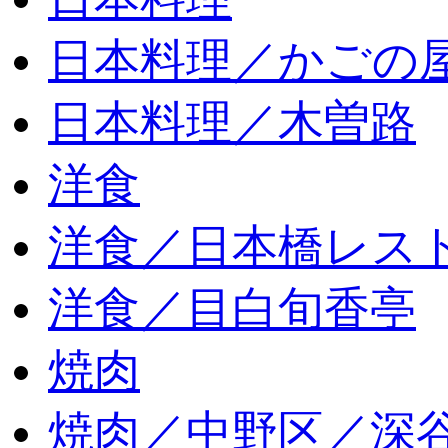
日本料理／かごの
日本料理／木曽路
洋食
洋食／日本橋レス
洋食／目白旬香亭
焼肉
焼肉／中野区／深谷