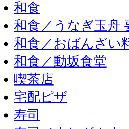
和食
和食／うなぎ玉舟 
和食／おばんざい
和食／動坂食堂
喫茶店
宅配ピザ
寿司