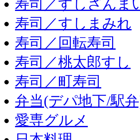
寿司／すしざんま
寿司／すしまみれ
寿司／回転寿司
寿司／桃太郎すし
寿司／町寿司
弁当(デパ地下/駅弁
愛専グルメ
日本料理