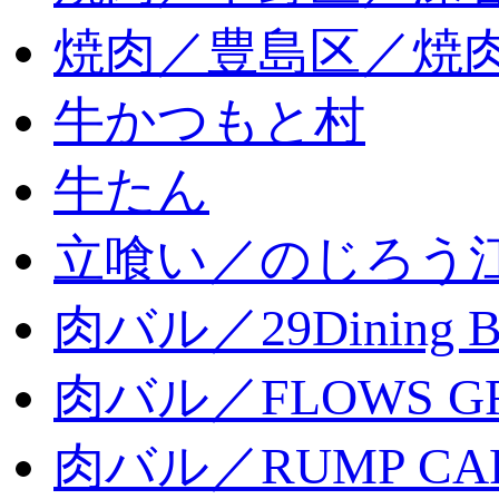
焼肉／豊島区／焼肉
牛かつもと村
牛たん
立喰い／のじろう
肉バル／29Dining 
肉バル／FLOWS GR
肉バル／RUMP CA