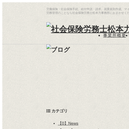
労働保険・社会保険手続、給付申請・請求、就業規則作成、マ
労務管理のことなら社会保険労務士松本力事務所におまかせく
事業所概要
/
カテゴリ
【0】News