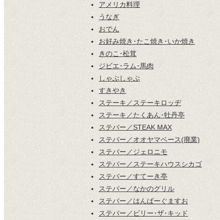
アメリカ料理
うなぎ
おでん
お好み焼き･たこ焼き･いか焼き
きのこ･松茸
ジビエ･ラム･馬肉
しゃぶしゃぶ
すきやき
ステーキ／ステーキロッヂ
ステーキ／たくあん･牡丹亭
ステバー／STEAK MAX
ステバー／オオヤマベース(廃業)
ステバー／ジェロニモ
ステバー／ステーキハウスシカゴ
ステバー／すてーき亭
ステバー／なかのグリル
ステバー／はんばーぐますお
ステバー／ビリー･ザ･キッド