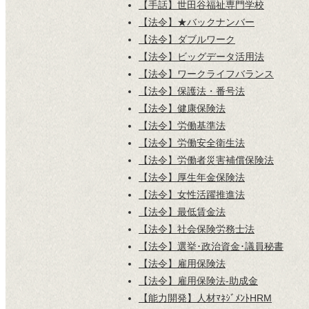
【手話】世田谷福祉専門学校
【法令】★バックナンバー
【法令】ダブルワーク
【法令】ビッグデータ活用法
【法令】ワークライフバランス
【法令】保護法・番号法
【法令】健康保険法
【法令】労働基準法
【法令】労働安全衛生法
【法令】労働者災害補償保険法
【法令】厚生年金保険法
【法令】女性活躍推進法
【法令】最低賃金法
【法令】社会保険労務士法
【法令】選挙･政治資金･議員秘書
【法令】雇用保険法
【法令】雇用保険法-助成金
【能力開発】人材ﾏﾈｼﾞﾒﾝﾄHRM