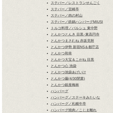
ステバー／レストランせんごく
ステバー／宮崎亭
ステバー／肉の村山
ステバー／鉄鍋ハンバーグMIUSI
トルコ料理／バルシュ 東中野
とんかつとんき 目黒･東高円寺
とんかつまさむね 赤坂見附
とんかつ伊勢 新宿NS＆都庁店
とんかつ和幸
とんかつ大宝＆こがね 目黒
とんかつ心 池袋
とんかつ池袋あげいけ
とんかつ藤(4/30閉業)
とんかつ銀座梅林
ハンバーグ
ハンバーグ／ステーキみたいな
ハンバーグ／札幌牛亭
ハンバーグ焼肉／こじま離れ