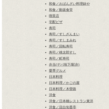
和食／おばんざい料理鉢や
和食／動坂食堂
喫茶店
宅配ピザ
寿司
寿司／すしざんまい
寿司／すしまみれ
寿司／回転寿司
寿司／桃太郎すし
寿司／町寿司
弁当(デパ地下/駅弁)
愛専グルメ
日本料理
日本料理／かごの屋
日本料理／木曽路
洋食
洋食／日本橋レストラン東洋
洋食／目白旬香亭