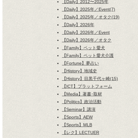
【Daily】2012〜2025年
【Daily】2025年／Event(7)
【Daily】2025年／オタク(19)
【Daily】2026年
【Daily】2026年／Event
【Daily】2026年／オタク
【Family】ペット愛犬
【Family】ペット愛犬介護
【Fortune】夢占い
【History】地域史
【History】目黒千代ヶ崎(15)
【ICT】プラットフォーム
【Media】著書･取材
【Politics】政治活動
【Seminar】講演
【Sports】AEW
【Sports】MLB
【レク】LECTUER