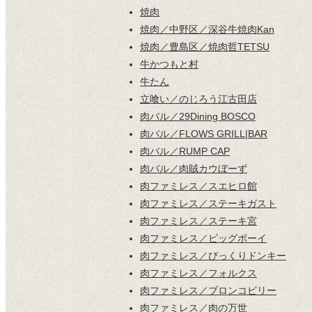
焼肉
焼肉／中野区／深谷牛焼肉Kan
焼肉／豊島区／焼肉哲TETSU
牛かつもと村
牛たん
立喰い／のじろう江古田店
肉バル／29Dining BOSCO
肉バル／FLOWS GRILL|BAR
肉バル／RUMP CAP
肉バル／肉賊カウぼーず
肉ファミレス／スエヒロ館
肉ファミレス／ステーキガスト
肉ファミレス／ステーキ宮
肉ファミレス／ビッグボーイ
肉ファミレス／びっくりドンキー
肉ファミレス／フォルクス
肉ファミレス／ブロンコビリー
肉ファミレス／肉の万世