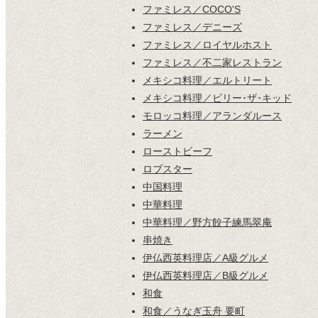
ファミレス／COCO'S
ファミレス／デニーズ
ファミレス／ロイヤルホスト
ファミレス／不二家レストラン
メキシコ料理／エルトリート
メキシコ料理／ビリー･ザ･キッド
モロッコ料理／アランダルース
ラーメン
ローストビーフ
ロブスター
中国料理
中華料理
中華料理／野方餃子練馬翠庵
串焼き
伊仏西英料理店／A級グルメ
伊仏西英料理店／B級グルメ
和食
和食／うなぎ玉舟 要町