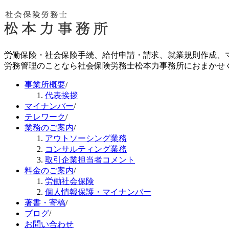
労働保険・社会保険手続、給付申請・請求、就業規則作成、
労務管理のことなら社会保険労務士松本力事務所におまかせ
事業所概要
/
代表挨拶
マイナンバー
/
テレワーク
/
業務のご案内
/
アウトソーシング業務
コンサルティング業務
取引企業担当者コメント
料金のご案内
/
労働社会保険
個人情報保護・マイナンバー
著書・寄稿
/
ブログ
/
お問い合わせ