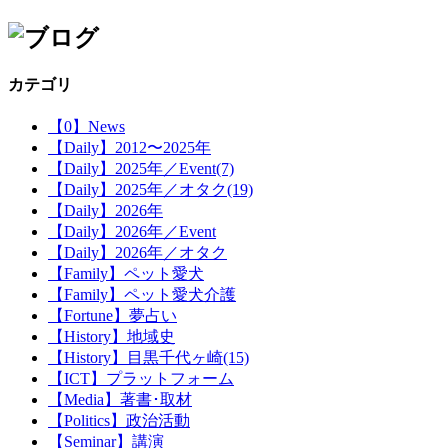
カテゴリ
【0】News
【Daily】2012〜2025年
【Daily】2025年／Event(7)
【Daily】2025年／オタク(19)
【Daily】2026年
【Daily】2026年／Event
【Daily】2026年／オタク
【Family】ペット愛犬
【Family】ペット愛犬介護
【Fortune】夢占い
【History】地域史
【History】目黒千代ヶ崎(15)
【ICT】プラットフォーム
【Media】著書･取材
【Politics】政治活動
【Seminar】講演