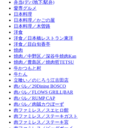
弁当(デパ地下/駅弁)
愛専グルメ
日本料理
日本料理／かごの屋
日本料理／木曽路
洋食
洋食／日本橋レストラン東洋
洋食／目白旬香亭
焼肉
焼肉／中野区／深谷牛焼肉Kan
焼肉／豊島区／焼肉哲TETSU
牛かつもと村
牛たん
立喰い／のじろう江古田店
肉バル／29Dining BOSCO
肉バル／FLOWS GRILL|BAR
肉バル／RUMP CAP
肉バル／肉賊カウぼーず
肉ファミレス／スエヒロ館
肉ファミレス／ステーキガスト
肉ファミレス／ステーキ宮