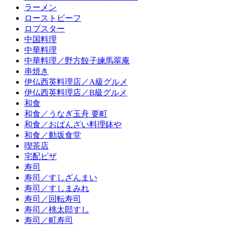
ラーメン
ローストビーフ
ロブスター
中国料理
中華料理
中華料理／野方餃子練馬翠庵
串焼き
伊仏西英料理店／A級グルメ
伊仏西英料理店／B級グルメ
和食
和食／うなぎ玉舟 要町
和食／おばんざい料理鉢や
和食／動坂食堂
喫茶店
宅配ピザ
寿司
寿司／すしざんまい
寿司／すしまみれ
寿司／回転寿司
寿司／桃太郎すし
寿司／町寿司