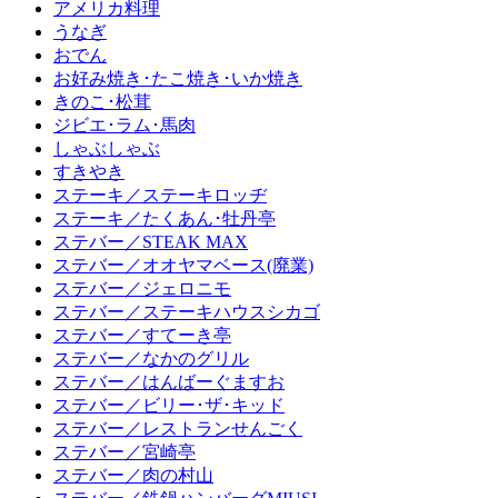
アメリカ料理
うなぎ
おでん
お好み焼き･たこ焼き･いか焼き
きのこ･松茸
ジビエ･ラム･馬肉
しゃぶしゃぶ
すきやき
ステーキ／ステーキロッヂ
ステーキ／たくあん･牡丹亭
ステバー／STEAK MAX
ステバー／オオヤマベース(廃業)
ステバー／ジェロニモ
ステバー／ステーキハウスシカゴ
ステバー／すてーき亭
ステバー／なかのグリル
ステバー／はんばーぐますお
ステバー／ビリー･ザ･キッド
ステバー／レストランせんごく
ステバー／宮崎亭
ステバー／肉の村山