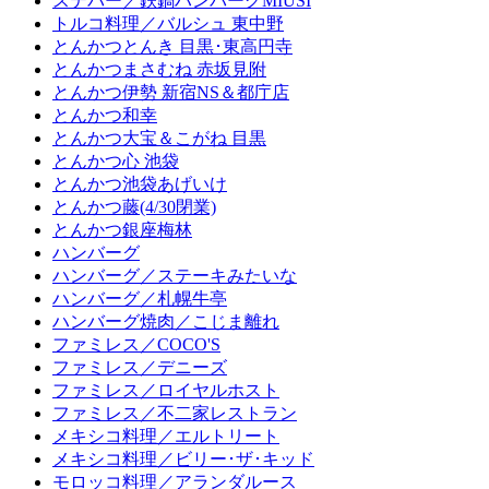
ステバー／鉄鍋ハンバーグMIUSI
トルコ料理／バルシュ 東中野
とんかつとんき 目黒･東高円寺
とんかつまさむね 赤坂見附
とんかつ伊勢 新宿NS＆都庁店
とんかつ和幸
とんかつ大宝＆こがね 目黒
とんかつ心 池袋
とんかつ池袋あげいけ
とんかつ藤(4/30閉業)
とんかつ銀座梅林
ハンバーグ
ハンバーグ／ステーキみたいな
ハンバーグ／札幌牛亭
ハンバーグ焼肉／こじま離れ
ファミレス／COCO'S
ファミレス／デニーズ
ファミレス／ロイヤルホスト
ファミレス／不二家レストラン
メキシコ料理／エルトリート
メキシコ料理／ビリー･ザ･キッド
モロッコ料理／アランダルース