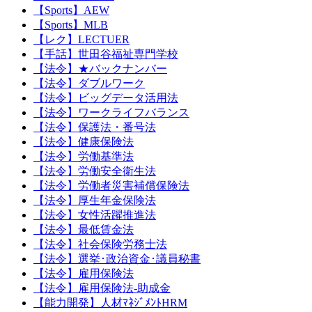
【Sports】AEW
【Sports】MLB
【レク】LECTUER
【手話】世田谷福祉専門学校
【法令】★バックナンバー
【法令】ダブルワーク
【法令】ビッグデータ活用法
【法令】ワークライフバランス
【法令】保護法・番号法
【法令】健康保険法
【法令】労働基準法
【法令】労働安全衛生法
【法令】労働者災害補償保険法
【法令】厚生年金保険法
【法令】女性活躍推進法
【法令】最低賃金法
【法令】社会保険労務士法
【法令】選挙･政治資金･議員秘書
【法令】雇用保険法
【法令】雇用保険法-助成金
【能力開発】人材ﾏﾈｼﾞﾒﾝﾄHRM