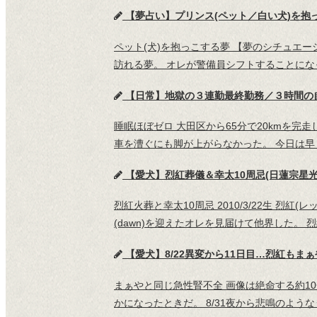
【夢占い】プリンス(ペット／白い犬)を抱っこする
ペット(犬)を抱っこする夢 【夢のシチュエ
訪れる夢。 オレが警備員シフトすることに
【日常】地獄の３連勤最終勤務／３時間の
睡眠ほぼゼロ 大田区から65分で20kmを
車を漕ぐにも脚が上がらなかった。 今日は
【愛犬】烈紅葬儀＆幸太10周忌(日蓮宗星
烈紅火葬と幸太10周忌 2010/3/22生 烈紅
(dawn)を迎えたオレを見届けて他界した。 
【愛犬】8/22異変から11日目…烈紅もまぁやと
まぁやと同じ急性腎不全 画像は絶命する約10
かになったときだ。 8/31夜から悲鳴のような