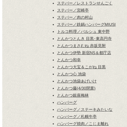
ステバー／レストランせんごく
ステバー／宮崎亭
ステバー／肉の村山
ステバー／鉄鍋ハンバーグMIUSI
トルコ料理／バルシュ 東中野
とんかつとんき 目黒･東高円寺
とんかつまさむね 赤坂見附
とんかつ伊勢 新宿NS＆都庁店
とんかつ和幸
とんかつ大宝＆こがね 目黒
とんかつ心 池袋
とんかつ池袋あげいけ
とんかつ藤(4/30閉業)
とんかつ銀座梅林
ハンバーグ
ハンバーグ／ステーキみたいな
ハンバーグ／札幌牛亭
ハンバーグ焼肉／こじま離れ