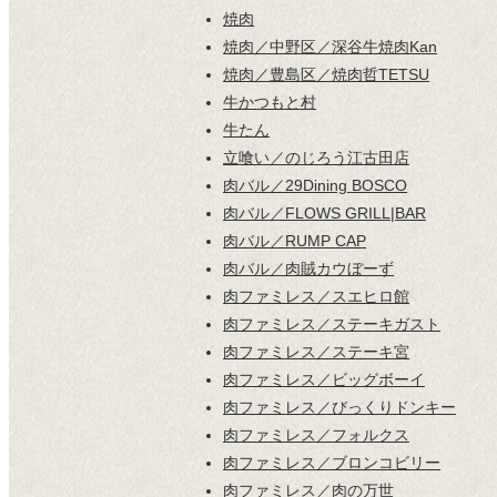
焼肉
焼肉／中野区／深谷牛焼肉Kan
焼肉／豊島区／焼肉哲TETSU
牛かつもと村
牛たん
立喰い／のじろう江古田店
肉バル／29Dining BOSCO
肉バル／FLOWS GRILL|BAR
肉バル／RUMP CAP
肉バル／肉賊カウぼーず
肉ファミレス／スエヒロ館
肉ファミレス／ステーキガスト
肉ファミレス／ステーキ宮
肉ファミレス／ビッグボーイ
肉ファミレス／びっくりドンキー
肉ファミレス／フォルクス
肉ファミレス／ブロンコビリー
肉ファミレス／肉の万世