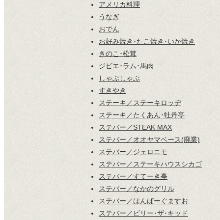
アメリカ料理
うなぎ
おでん
お好み焼き･たこ焼き･いか焼き
きのこ･松茸
ジビエ･ラム･馬肉
しゃぶしゃぶ
すきやき
ステーキ／ステーキロッヂ
ステーキ／たくあん･牡丹亭
ステバー／STEAK MAX
ステバー／オオヤマベース(廃業)
ステバー／ジェロニモ
ステバー／ステーキハウスシカゴ
ステバー／すてーき亭
ステバー／なかのグリル
ステバー／はんばーぐますお
ステバー／ビリー･ザ･キッド