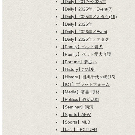
【Daily】2012〜2025年
【Daily】2025年／Event(7)
【Daily】2025年／オタク(19)
【Daily】2026年
【Daily】2026年／Event
【Daily】2026年／オタク
【Family】ペット愛犬
【Family】ペット愛犬介護
【Fortune】夢占い
【History】地域史
【History】目黒千代ヶ崎(15)
【ICT】プラットフォーム
【Media】著書･取材
【Politics】政治活動
【Seminar】講演
【Sports】AEW
【Sports】MLB
【レク】LECTUER