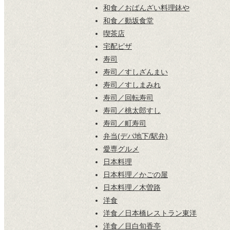
和食／おばんざい料理鉢や
和食／動坂食堂
喫茶店
宅配ピザ
寿司
寿司／すしざんまい
寿司／すしまみれ
寿司／回転寿司
寿司／桃太郎すし
寿司／町寿司
弁当(デパ地下/駅弁)
愛専グルメ
日本料理
日本料理／かごの屋
日本料理／木曽路
洋食
洋食／日本橋レストラン東洋
洋食／目白旬香亭