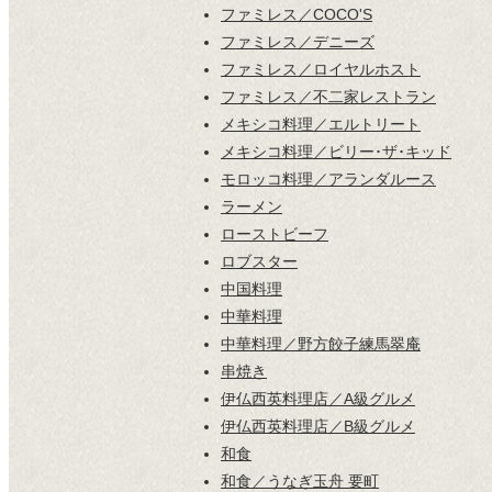
ファミレス／COCO'S
ファミレス／デニーズ
ファミレス／ロイヤルホスト
ファミレス／不二家レストラン
メキシコ料理／エルトリート
メキシコ料理／ビリー･ザ･キッド
モロッコ料理／アランダルース
ラーメン
ローストビーフ
ロブスター
中国料理
中華料理
中華料理／野方餃子練馬翠庵
串焼き
伊仏西英料理店／A級グルメ
伊仏西英料理店／B級グルメ
和食
和食／うなぎ玉舟 要町