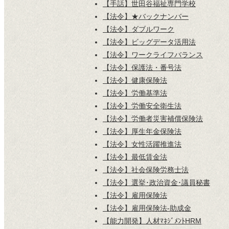
【手話】世田谷福祉専門学校
【法令】★バックナンバー
【法令】ダブルワーク
【法令】ビッグデータ活用法
【法令】ワークライフバランス
【法令】保護法・番号法
【法令】健康保険法
【法令】労働基準法
【法令】労働安全衛生法
【法令】労働者災害補償保険法
【法令】厚生年金保険法
【法令】女性活躍推進法
【法令】最低賃金法
【法令】社会保険労務士法
【法令】選挙･政治資金･議員秘書
【法令】雇用保険法
【法令】雇用保険法-助成金
【能力開発】人材ﾏﾈｼﾞﾒﾝﾄHRM