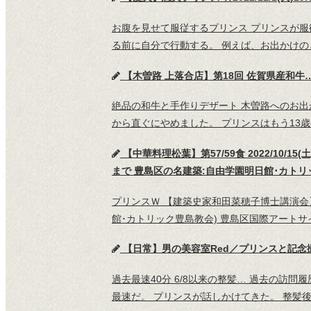
お腹を見せて服従するプリンス プリンスが服
る前に自分で行動する。 例えば、お出かけの
【木曽路 上落合店】第18回 佐賀県産和牛…和
絶品の和牛と手作りデザート 木曽路へのお出
から直ぐにやめました。 プリンスはもう13
【中華料理松葉】第57/59食 2022/10
まで 豊島区の名建築:自由学園明日館･カトリ
プリンスＷ 【建築史家和田菜穂子博士講演会
館･カトリック豊島教会) 豊島区国際アートサ
【日常】男の美容室Red／プリンスと記念
過去最速40分 6/8以来の整髪… 過去の訪
最速だ。 プリンスが話しかけてきた。 整髪