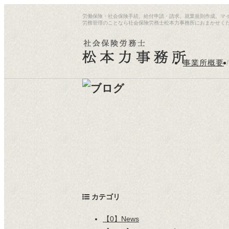
労働保険・社会保険手続、給付申請・請求、就業規則作成、マ
労務管理のことなら社会保険労務士松本力事務所におまかせく
事業所概要
/
カテゴリ
【0】News