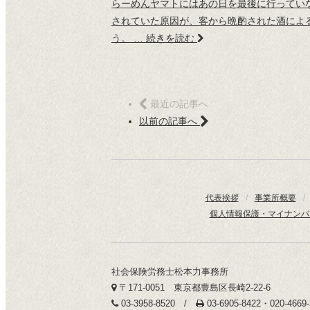
らーめんヤマトにはあの日を最後に行っていな
されていた原因が、客から晩酌された酒によ
う。 …
続きを読む
最近の記事へ
以前の記事へ
代表挨拶
/
事業所概要
/
個人情報保護・マイナンバ
社会保険労務士松本力事務所
〒171-0051 東京都豊島区長崎2-22-6
03-3958-8520 /
03-6905-8422・020-466