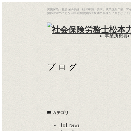
労働保険・社会保険手続、給付申請・請求、就業規則作成、マ
労務管理のことなら社会保険労務士松本力事務所におまかせく
事業所概要
/
カテゴリ
【0】News