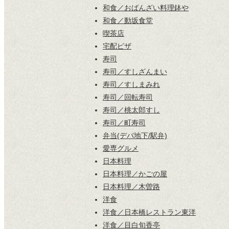
和食／おばんざい料理鉢や
和食／動坂食堂
喫茶店
宅配ピザ
寿司
寿司／すしざんまい
寿司／すしまみれ
寿司／回転寿司
寿司／桃太郎すし
寿司／町寿司
弁当(デパ地下/駅弁)
愛専グルメ
日本料理
日本料理／かごの屋
日本料理／木曽路
洋食
洋食／日本橋レストラン東洋
洋食／目白旬香亭