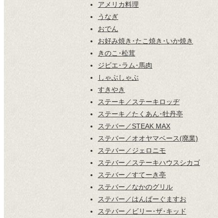
アメリカ料理
うなぎ
おでん
お好み焼き･たこ焼き･いか焼き
きのこ･松茸
ジビエ･ラム･馬肉
しゃぶしゃぶ
すきやき
ステーキ／ステーキロッヂ
ステーキ／たくあん･牡丹亭
ステバー／STEAK MAX
ステバー／オオヤマベース(廃業)
ステバー／ジェロニモ
ステバー／ステーキハウスシカゴ
ステバー／すてーき亭
ステバー／なかのグリル
ステバー／はんばーぐますお
ステバー／ビリー･ザ･キッド