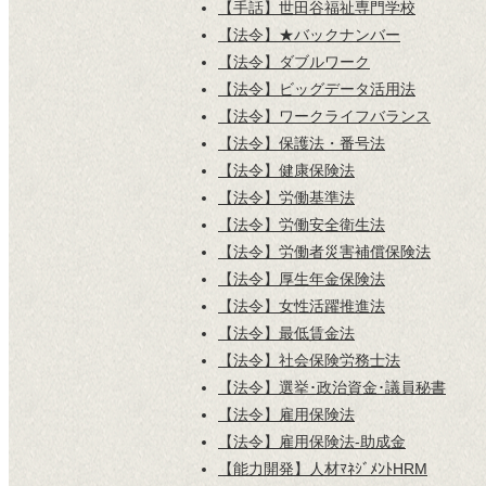
【手話】世田谷福祉専門学校
【法令】★バックナンバー
【法令】ダブルワーク
【法令】ビッグデータ活用法
【法令】ワークライフバランス
【法令】保護法・番号法
【法令】健康保険法
【法令】労働基準法
【法令】労働安全衛生法
【法令】労働者災害補償保険法
【法令】厚生年金保険法
【法令】女性活躍推進法
【法令】最低賃金法
【法令】社会保険労務士法
【法令】選挙･政治資金･議員秘書
【法令】雇用保険法
【法令】雇用保険法-助成金
【能力開発】人材ﾏﾈｼﾞﾒﾝﾄHRM