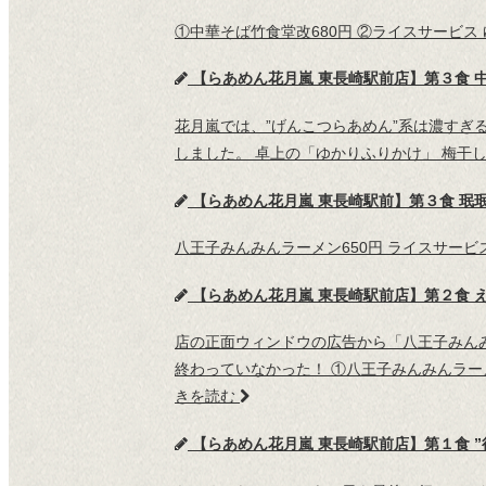
①中華そば竹食堂改680円 ②ライスサービス
【らあめん花月嵐 東長崎駅前店】第３食 
花月嵐では、”げんこつらあめん”系は濃すぎる
しました。 卓上の「ゆかりふりかけ」 梅干
【らあめん花月嵐 東長崎駅前】第３食 珉
八王子みんみんラーメン650円 ライスサービ
【らあめん花月嵐 東長崎駅前店】第２食 
店の正面ウィンドウの広告から「八王子みん
終わっていなかった！ ①八王子みんみんラー
きを読む
【らあめん花月嵐 東長崎駅前店】第１食 