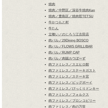
焼肉
焼肉／中野区／深谷牛焼肉Kan
焼肉／豊島区／焼肉哲TETSU
牛かつもと村
牛たん
立喰い／のじろう江古田店
肉バル／29Dining BOSCO
肉バル／FLOWS GRILL|BAR
肉バル／RUMP CAP
肉バル／肉賊カウぼーず
肉ファミレス／スエヒロ館
肉ファミレス／ステーキガスト
肉ファミレス／ステーキ宮
肉ファミレス／ビッグボーイ
肉ファミレス／びっくりドンキー
肉ファミレス／フォルクス
肉ファミレス／ブロンコビリー
肉ファミレス／肉の万世