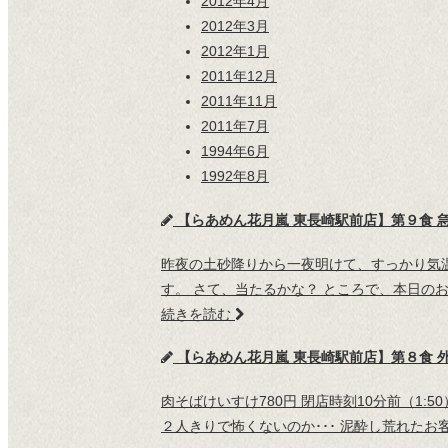
2012年4月
2012年3月
2012年1月
2011年12月
2011年11月
2011年7月
1994年6月
1992年8月
【らあめん花月嵐 東長崎駅前店】第９食 
昨夜の土砂降りから一夜明けて、すっかり気温
す。 さて、当たるかな？ ところで、本日の
続きを読む
【らあめん花月嵐 東長崎駅前店】第８食 
肉そばけいすけ780円 閉店時刻10分前（1:
２人きりで怖くないのか･･･ 泥酔し荒れた