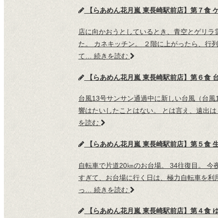
【らあめん花月嵐 東長崎駅前店】第７食 ゲ
店に向かおうとしているとき、青空とゲリラ
た。 カネキッチン。 ２階に上がったら、行列
て…
続きを読む
【らあめん花月嵐 東長崎駅前店】第６食 
台風13号サンサン通過中に新しい台風（台風
響はたいしたことはない。 とは言え、遠出は
を読む
【らあめん花月嵐 東長崎駅前店】第５食 
自転車で片道20㎞のお台場。 34往復目。
すぎて、お台場に行く日は、極力自転車を利
っ…
続きを読む
【らあめん花月嵐 東長崎駅前店】第４食 