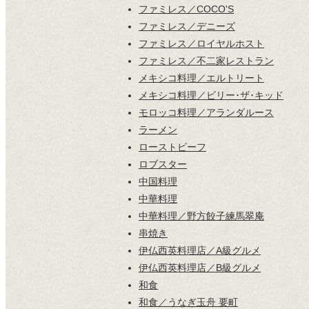
ファミレス／COCO'S
ファミレス／デニーズ
ファミレス／ロイヤルホスト
ファミレス／不二家レストラン
メキシコ料理／エルトリート
メキシコ料理／ビリー･ザ･キッド
モロッコ料理／アランダルース
ラーメン
ローストビーフ
ロブスター
中国料理
中華料理
中華料理／野方餃子練馬翠庵
串焼き
伊仏西英料理店／A級グルメ
伊仏西英料理店／B級グルメ
和食
和食／うなぎ玉舟 要町