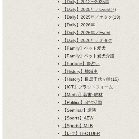
【Daily】2012〜2025年
【Daily】2025年／Event(7)
【Daily】2025年／オタク(19)
【Daily】2026年
【Daily】2026年／Event
【Daily】2026年／オタク
【Family】ペット愛犬
【Family】ペット愛犬介護
【Fortune】夢占い
【History】地域史
【History】目黒千代ヶ崎(15)
【ICT】プラットフォーム
【Media】著書･取材
【Politics】政治活動
【Seminar】講演
【Sports】AEW
【Sports】MLB
【レク】LECTUER